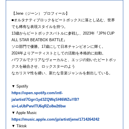
【Jene（ジーン） プロフィール】
■オルタナティブロックをビートボックスに落とし込む、世界
でも稀有な表現スタイルを持つ。
13歳からビートボックスバトルに参戦し、2023年『JPN CUP
ALL STAR BEATBOX BATTLE』
ソロ部門で優勝。17歳にして日本チャンピオンに輝く。
2024年よりアーティストとしての活動を本格的に始動。
パワフルでクリアなヴォーカルと、エッジの効いたビートボッ
クスを融合させ、ロックスターのよう
なカリスマ性を纏い、新たな音楽ジャンルを創出している。
▼ Spotify
https://open.spotify.com/intl-
ja/artist/7Ggrr1yd3ZQWqSHI6WZuYB?
si=LeUbPwvlTU6qRZo8w2tIbw
▼ Apple Music
https://music.apple.com/jp/artist/jene/1714264242
▼ Tiktok