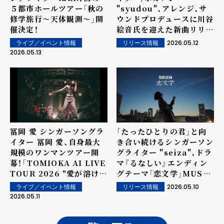
５都市ホールツアー「秋の
"syudou"、アレンジ、サ
修学旅⾏〜天体観測〜」開
ウンドプロデュースに川谷
催決定！
絵音氏を迎えた新曲リリー
ス決定！
2026.05.12
ライブ／イベント情報
リリース情報
2026.05.13
冨岡 愛 シンガーソングラ
「たったひとりの君」と向
イター 冨岡 愛、自身最大
き合い続けるシンガーソン
規模のワンマンツアー開
グライター "seiza"、ドラ
幕！「TOMIOKA AI LIVE
マ『るなしい』エンディン
TOUR 2026 "愛が溶けな
グテーマ「恋文学」MUSIC
いうちに"」福岡公演を大
VIDEOを公開
2026.05.10
ライブ／イベント情報
リリース情報
盛況でスタート！
2026.05.11