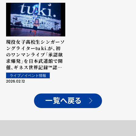
同時に公開！
現役女子高校生シンガーソ
ングライターtuki.が、初
のワンマンライブ「承認欲
求爆発」を日本武道館で開
催、ギネス世界記録™認定
の快挙を達成！
ライブ／イベント情報
2026.02.12
一覧へ戻る