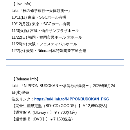
【Live Info】
tuki.「秋の修学旅⾏〜天体観測〜」
10/11(日) 東京・SGCホール有明
10/12(月祝) 東京・SGCホール有明
11/3(火祝) 宮城・仙台サンプラザホール
11/22(日) 福岡・福岡市民ホール 大ホール
11/26(木) 大阪・フェスティバルホール
12/2(水) 愛知・Niterra日本特殊陶業市民会館
【Release Info】
tuki. 「NIPPON BUDOKAN 〜承認欲求爆発〜」2026年6月24
日(水)発売
注文リンク：
https://tuki.lnk.to/NIPPONBUDOKAN_PKG
【完全生産限定盤（BD+CD+GOODS）】￥12,650(税込)
【通常盤 A（Blu-ray）】￥7,700(税込)
【通常盤 B（DVD】】￥7,150(税込)