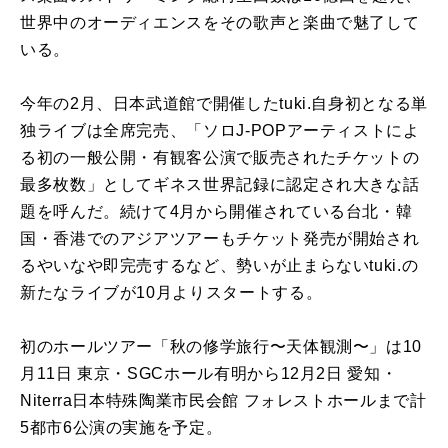
世界中のオーディエンスをその歌声と楽曲で魅了して
いる。
今年の2月、日本武道館で開催したtuki.自身初となる単
独ライブは全席完売、「ソロJ-POPアーティストによ
る初の一般公開・有観客公演で販売されたチケットの
最多枚数」としてギネス世界記録に認定され大きな話
題を呼んだ。続けて4月から開催されている台北・韓
国・香港でのアジアツアーもチケット発売が開始され
るやいなや即完売するなど、勢いが止まらないtuki.の
新たなライブが10月よりスタートする。
初のホールツアー「秋の修学旅⾏〜天体観測〜」は10
月11日 東京・SGCホール有明から12月2日 愛知・
Niterra⽇本特殊陶業市⺠会館 フォレストホールまで計
5都市6公演の実施を予定。