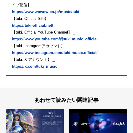
イブ配信】
https://www.wowow.co.jp/music/tuki
【tuki. Official Site】
https://tuki-official.net/
【tuki. Official YouTube Channel】 _
https://www.youtube.com/@tuki.music_official
【tuki. Instagramアカウント】 _
https://www.instagram.com/tuki.music.official/
【tuki. X アカウント】 _
https://x.com/tuki_music_
あわせて読みたい関連記事