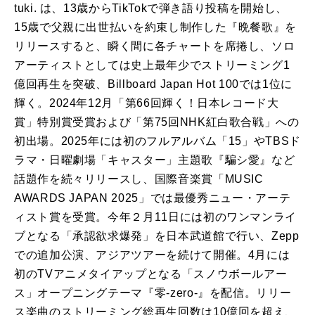
tuki. は、13歳からTikTokで弾き語り投稿を開始し、
15歳で父親に出世払いを約束し制作した『晩餐歌』を
リリースすると、瞬く間に各チャートを席捲し、ソロ
アーティストとしては史上最年少でストリーミング1
億回再生を突破、Billboard Japan Hot 100では1位に
輝く。2024年12月「第66回輝く！日本レコード大
賞」特別賞受賞および「第75回NHK紅白歌合戦」への
初出場。2025年には初のフルアルバム「15」やTBSド
ラマ・日曜劇場「キャスター」主題歌『騙シ愛』など
話題作を続々リリースし、国際音楽賞「MUSIC
AWARDS JAPAN 2025」では最優秀ニュー・アーテ
ィスト賞を受賞。今年２月11日には初のワンマンライ
ブとなる「承認欲求爆発」を日本武道館で行い、Zepp
での追加公演、アジアツアーを続けて開催。4月には
初のTVアニメタイアップとなる「スノウボールアー
ス」オープニングテーマ『零-zero-』を配信。リリー
ス楽曲のストリーミング総再生回数は10億回を超え、