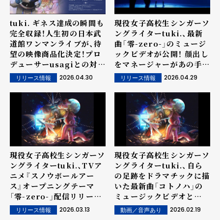
tuki. ギネス達成の瞬間も
現役女子高校生シンガーソ
完全収録！人生初の日本武
ングライターtuki.、最新
道館ワンマンライブが、待
曲「零-zero-」のミュージ
望の映像商品化決定！プロ
ックビデオが公開！ 顔出し
デューサーusagiとの対談
をマネージャーがあの手こ
副音声やライブ音源CDな
の手で阻止するが⋯
2026.04.30
2026.04.29
リリース情報
リリース情報
ど豪華特典も
現役女子高校生シンガーソ
現役女子高校生シンガーソ
ングライターtuki.、TVア
ングライターtuki.、自ら
ニメ『スノウボールアー
の足跡をドラマチックに描
ス』オープニングテーマ
いた最新曲「コトノハ」の
「零-zero-」配信リリース
ミュージックビデオと
決定！最新PVにて音源も初
NHK紅白歌合戦の「晩餐
2026.03.13
2026.02.19
リリース情報
動画／音声あり
解禁
歌」パフォーマンス映像を