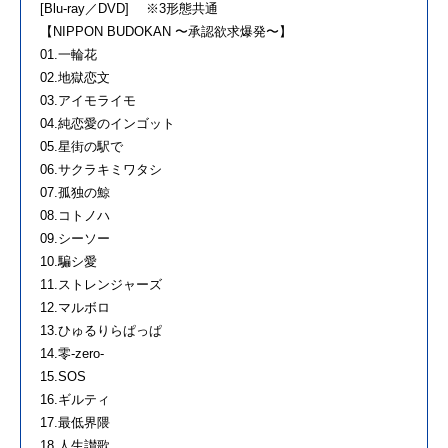
[Blu-ray／DVD] ※3形態共通
【NIPPON BUDOKAN 〜承認欲求爆発〜】
01.一輪花
02.地獄恋文
03.アイモライモ
04.純恋愛のインゴット
05.星街の駅で
06.サクラキミワタシ
07.孤独の鯨
08.コトノハ
09.シーソー
10.騙シ愛
11.ストレンジャーズ
12.マルボロ
13.ひゅるりらぱっぱ
14.零-zero-
15.SOS
16.ギルティ
17.最低界隈
18.人生讃歌