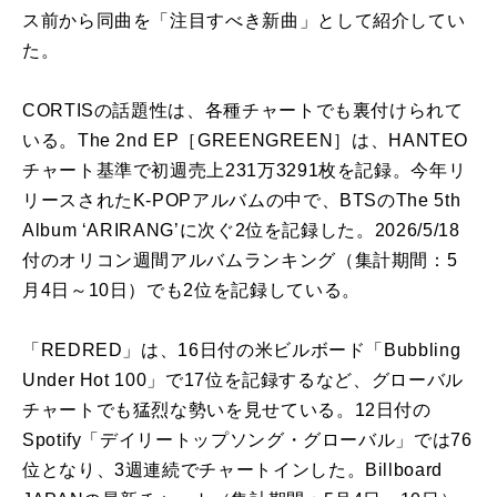
ス前から同曲を「
注目
すべき新曲」として紹介してい
た。
CORTIS
の
話題性は、各種チャートでも裏付けられて
いる。The
2nd
EP
［
GREENGREEN
］は、HANTEO
チャート基準で初週売上231万3291枚を記録。今年リ
リースされたK-POPアルバム
の
中で、BTS
の
The 5th
Album ‘ARIRANG’
に
次ぐ2位を記録した。2026/
5
/18
付
の
オリコン週間アルバムランキング（集計期間：
5
月4日～10日）でも2位を記録している。
「REDRED」は、16日付
の
米ビルボード「Bubbling
Under Hot 100」で17位を記録する
な
ど、グローバル
チャートでも猛烈
な
勢い
を見せている。12日付
の
Spotify「デイリートップソング・グローバル」では76
位と
な
り、3週連続でチャートインした。Billboard