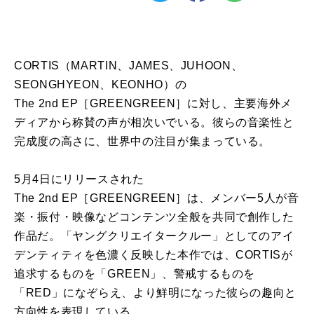
CORTIS
（MARTIN、JAMES、JUHOON、
SEONGHYEON、KEONHO）
の
The
2nd
EP
［
GREENGREEN
］
に
対し、主要
海外
メ
ディア
から称賛
の
声
が
相次いでいる。彼ら
の
音楽性と
完成度
の
高さ
に
、世界中
の
注目
が
集まっている。
5
月4日
に
リリースされた
The
2nd
EP
［
GREENGREEN
］は、メンバー
5
人
が
音
楽・振付・映像
な
どコンテンツ全般を共同で創作した
作品だ。「ヤングクリエイタークルー」として
の
アイ
デンティティを色濃く反映した本作では、
CORTIS
が
追求するも
の
を「GREEN」、警戒するも
の
を
「RED」
に
な
ぞらえ、より鮮明
に
な
った彼ら
の
趣向と
方向性を表現している。