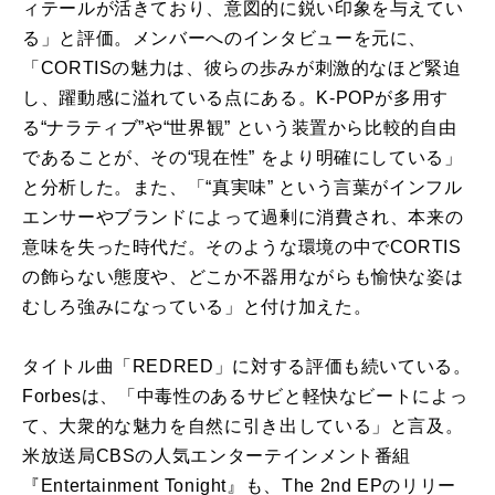
ィテール
が
活きており、意図的
に
鋭い印象を与えてい
る」と評価。メンバーへ
の
インタビューを元
に
、
「
CORTIS
の
魅力は、彼ら
の
歩み
が
刺激的
な
ほど緊迫
し、躍動感
に
溢れている点
に
ある。K-POP
が
多用す
る“ナラティブ”や“世界観” という装置から比較的自由
であること
が
、そ
の
“現在性” をより明確
に
している」
と分析した。また、「“真実味” という言葉
が
インフル
エンサーやブランド
に
よって過剰
に
消費され、本来
の
意味を失った時代だ。そ
の
よう
な
環境
の
中で
CORTIS
の
飾ら
な
い態度や、どこか不器用
な
が
らも愉快
な
姿は
むしろ強み
に
な
っている」と付け加えた。
タイトル曲「REDRED」
に
対する評価も続いている。
Forbesは、「中毒性
の
あるサビと軽快
な
ビート
に
よっ
て、大衆的
な
魅力を自然
に
引き出している」と言及。
米放送局CBS
の
人気エンターテインメント番組
『Entertainment Tonight』も、The
2nd
EP
の
リリー