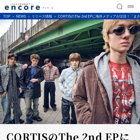
TOP
NEWS
リリース情報
CORTISのThe 2nd EPに海外メディアが注目！「ま
CORTISのThe 2nd EPに