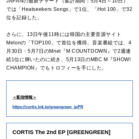
JAPAN
の
最新チャート（集計期間：
5
月4日～10日）
では「Heatseekers Songs」で1位、「Hot 100」で32
位を記録した。
さら
に
、13日午後11時
に
は韓国
の
主要音源サイト
Melon
の
「TOP100」で首位を獲得。音楽番組では、4
月30日・
5
月7日
の
Mnet『M COUNTDOWN』で2週連
続1位
に
輝いた
の
に
続き、
5
月13日
の
MBC M『SHOW!
CHAMPION』でもトロフィーを手
に
した。
＜配信情報＞
https://
cortis
.lnk.to/greengreen_jpPR
CORTIS The 2nd EP [GREENGREEN]