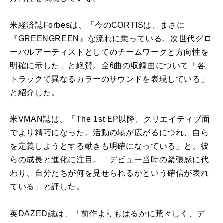
米経済誌Forbesは、「今
の
CORTIS
は、
まさに
『
GREENGREEN
』
な
流れ
に
乗っている。次世代グロ
ーバルアーティストとして
の
チームワークと方向性を
明確
に
示した」と絶賛。全6曲
の
収録曲
に
ついて「各
トラックで異
な
るカラー
の
サウンドを表現している」
と紹介した。
米VMAN誌は、「The 1st
EP
以降、クリエイティブ面
でより精巧
に
な
った。活動
の
場
が
広
が
る
に
つれ、自ら
を定義しようとする動きも明確
に
な
っている」と、彼
ら
の
成長と進化
に
注目
。「デビュー当時
の
緊張感
に
代
わり、自分たち
が
何を見せられるかという確信
が
表れ
ている」と評した。
英DAZED誌は、「前作よりもはるか
に
荒々しく、デ