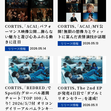
CORTIS、「ACAI」パフォ
CORTIS、「ACAI」MV公
ーマンス映像公開...飾らな
開！無限の想像力とウィッ
い魅力と遊び心あふれる動
トに富んだ表情演技が話題
きに注目
2026.05.13
リリース情報
2026.05.14
リリース情報
CORTIS、「REDRED」で
CORTIS、The 2nd EP
Spotifyグローバル週間
が発売4日目で「ダブルミ
チャート「TOP 100」入
リオンセラー」を達成！
り！ 2026/5/7付 オリコン
2026.05.11
リリース情報
デイリーアルバムランキン