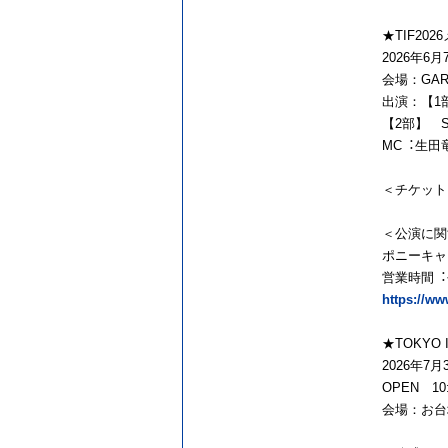
★TIF20
2026年6⽉7
会場：GAR
出演：【1部】
【2部】 SE
MC︓⽣⽥
＜チケット
＜公演に関
ポニーキャ
営業時間︓平
https://ww
★TOKYO I
2026年
OPEN 1
会場：お台