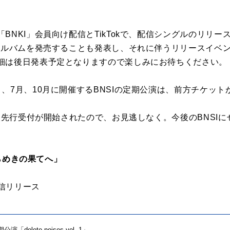
。
BNKI」会員向け配信とTikTokで、配信シングルのリリ
ジアルバムを発売することも発表し、それに伴うリリースイベ
細は後日発表予定となりますので楽しみにお待ちください。
7月、10月に開催するBNSIの定期公演は、前⽅チケットが既
2次先行受付が開始されたので、お見逃しなく。今後のBNSI
揺らめきの果てへ」
配信リリース
公演「delete noises vol. 1」