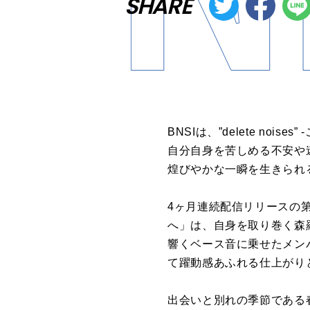
SHARE
BNSIは、”delete n
自分自身を苦しめる不安や
煌びやかな一瞬を生きられ
4ヶ月連続配信リリースの第
へ」は、自身を取り巻く森
響くベース音に乗せたメン
て躍動感あふれる仕上がり
出会いと別れの季節である