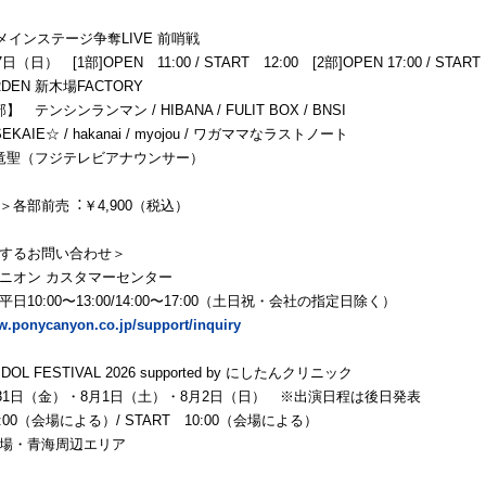
26メインステージ争奪LIVE 前哨戦
⽇（⽇） [1部]OPEN 11:00 / START 12:00 [2部]OPEN 17:00 / START
DEN 新⽊場FACTORY
 テンシンランマン / HIBANA / FULIT BOX / BNSI
KAIE☆ / hakanai / myojou / ワガママなラストノート
⻯聖（フジテレビアナウンサー）
＞各部前売︓￥4,900（税込）
するお問い合わせ＞
ニオン カスタマーセンター
⽇10:00〜13:00/14:00〜17:00（⼟⽇祝・会社の指定⽇除く）
w.ponycanyon.co.jp/support/inquiry
DOL FESTIVAL 2026 supported by にしたんクリニック
7月31日（金）・8月1日（土）・8月2日（日） ※出演日程は後日発表
0:00（会場による）/ START 10:00（会場による）
場・青海周辺エリア