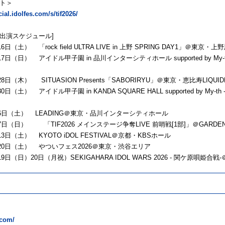
ト＞
icial.idolfes.com/s/tif2026/
出演スケジュール]
16日（土） 「rock field ULTRA LIVE in 上野 SPRING DAY1」＠
月17日（日） アイドル甲子園 in 品川インターシティホール supported by My
28日（木） SITUASION Presents「SABORIRYU」＠東京・恵比寿LIQUI
30日（土） アイドル甲子園 in KANDA SQUARE HALL supported by My-th
6月6日（土） LEADING＠東京・品川インターシティホール
月7日（日） 「TIF2026 メインステージ争奪LIVE 前哨戦[1部]」＠GARDE
月13日（土） KYOTO iDOL FESTIVAL＠京都・KBSホール
6月20日（土） やついフェス2026＠東京・渋谷エリア
月19日（日）20日（月祝）SEKIGAHARA IDOL WARS 2026 - 関ケ原唄姫
.com/