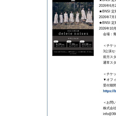
2026年6月
★BNSI 定期
2026年7月
★BNSI 定期
2026年10
会場：⻘⼭
＜チケッ
3公演セッ
前⽅スタンデ
通常スタン
＜チケッ
▼オフィシ
受付期間：2
https://
＜お問い
株式会社36
info@360c