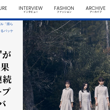
URE
INTERVIEW
FASHION
ARCHIVE
インタビュー
ファッション
アーカイブ
ングル「揺ら
なるパッケ
"が
の果
連続
ープ
バ