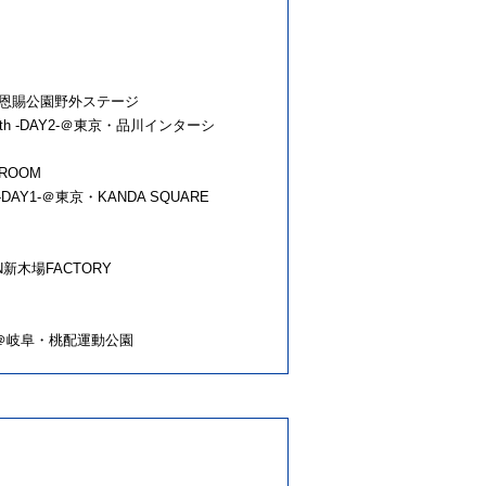
東京・上野恩賜公園野外ステージ
-th -DAY2-＠東京・品川インターシ
DROOM
 -DAY1-＠東京・KANDA SQUARE
N新木場FACTORY
合戦-＠岐阜・桃配運動公園