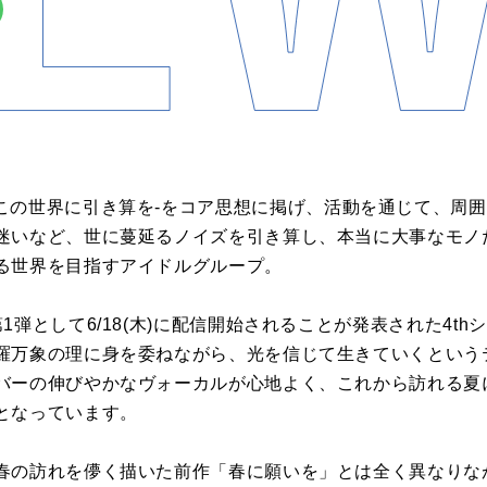
oises” -この世界に引き算を-をコア思想に掲げ、活動を通じて
迷いなど、世に蔓延るノイズを引き算し、本当に大事なモノ
る世界を目指すアイドルグループ。
1弾として6/18(木)に配信開始されることが発表された4t
羅万象の理に身を委ねながら、光を信じて生きていくという
バーの伸びやかなヴォーカルが心地よく、これから訪れる夏
となっています。
春の訪れを儚く描いた前作「春に願いを」とは全く異なりなが