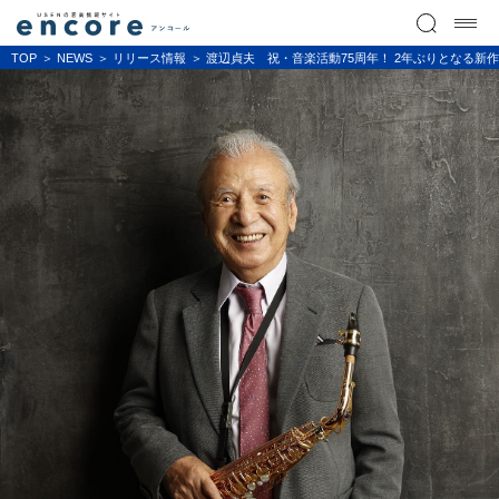
TOP
NEWS
リリース情報
渡辺貞夫 祝・音楽活動75周年！ 2年ぶりとなる新作ス