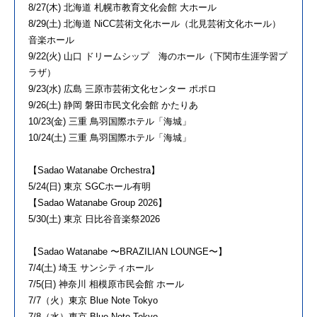
8/27(木) 北海道 札幌市教育文化会館 大ホール
8/29(土) 北海道 NiCC芸術文化ホール（北見芸術文化ホール）
音楽ホール
9/22(火) 山口 ドリームシップ 海のホール（下関市生涯学習プ
ラザ）
9/23(水) 広島 三原市芸術文化センター ポポロ
9/26(土) 静岡 磐田市民文化会館 かたりあ
10/23(金) 三重 鳥羽国際ホテル「海城」
10/24(土) 三重 鳥羽国際ホテル「海城」
【Sadao Watanabe Orchestra】
5/24(日) 東京 SGCホール有明
【Sadao Watanabe Group 2026】
5/30(土) 東京 日比谷音楽祭2026
【Sadao Watanabe 〜BRAZILIAN LOUNGE〜】
7/4(土) 埼玉 サンシティホール
7/5(日) 神奈川 相模原市民会館 ホール
7/7（火）東京 Blue Note Tokyo
7/8（水）東京 Blue Note Tokyo