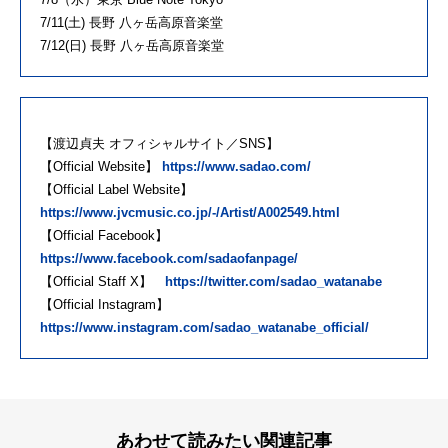
7/11(土) 長野 八ヶ岳高原音楽堂
7/12(日) 長野 八ヶ岳高原音楽堂
【渡辺貞夫 オフィシャルサイト／SNS】
【Official Website】
https://www.sadao.com/
【Official Label Website】
https://www.jvcmusic.co.jp/-/Artist/A002549.html
【Official Facebook】
https://www.facebook.com/sadaofanpage/
【Official Staff X】
https://twitter.com/sadao_watanabe
【Official Instagram】
https://www.instagram.com/sadao_watanabe_official/
あわせて読みたい関連記事