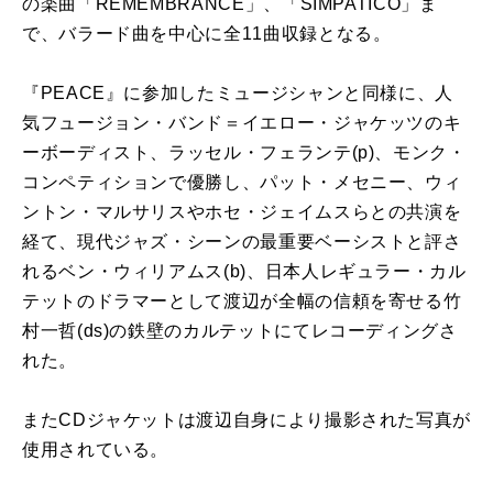
の楽曲「REMEMBRANCE」、「SIMPATICO」ま
で、バラード曲を中心に全11曲収録となる。
『PEACE』に参加したミュージシャンと同様に、人
気フュージョン・バンド＝イエロー・ジャケッツのキ
ーボーディスト、ラッセル・フェランテ(p)、モンク・
コンペティションで優勝し、パット・メセニー、ウィ
ントン・マルサリスやホセ・ジェイムスらとの共演を
経て、現代ジャズ・シーンの最重要ベーシストと評さ
れるベン・ウィリアムス(b)、日本人レギュラー・カル
テットのドラマーとして渡辺が全幅の信頼を寄せる竹
村一哲(ds)の鉄壁のカルテットにてレコーディングさ
れた。
またCDジャケットは渡辺自身により撮影された写真が
使用されている。