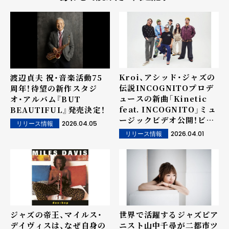
Kroi、アシッド・ジャズの
渡辺貞夫 祝・音楽活動75
伝説INCOGNITOプロデ
周年！待望の新作スタジ
ュースの新曲「Kinetic
オ・アルバム『BUT
feat. INCOGNITO」ミュ
BEAUTIFUL』発売決定！
ージックビデオ公開！ビビ
2026.04.05
リリース情報
ットなカラーとうねりが交
2026.04.01
リリース情報
差する中毒性抜群の映像
ジャズの帝王、マイルス・
世界で活躍するジャズピア
デイヴィスは、なぜ自身の
ニスト山中千尋が二都市ツ