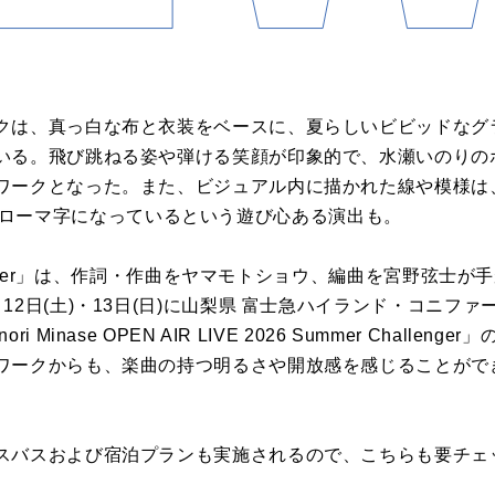
クは、真っ白な布と衣装をベースに、夏らしいビビッドなグ
いる。飛び跳ねる姿や弾ける笑顔が印象的で、水瀬いのりの
ワークとなった。また、ビジュアル内に描かれた線や模様は
ローマ字になっているという遊び心ある演出も。
er
」は、作詞・作曲をヤマモトショウ、編曲を宮野弦士が手
月
12
日
(
土
)
・
13
日
(
日
)
に山梨県 富士急ハイランド・コニファ
Inori Minase OPEN AIR LIVE 2026 Summer Challenger
」
ワークからも、楽曲の持つ明るさや開放感を感じることがで
スバスおよび宿泊プランも実施されるので、こちらも要チェ