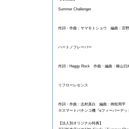
Summer Challenger
作詞・作曲：ヤマモトショウ 編曲：宮
ハートノフレーバー
作詞：
Haggy Rock
作曲・編曲：椿山日
リフローレセンス
作詞・作曲：志村真白 編曲：栁舘周平
※スマートパチンコ機『
e
フィーバーデッ
【
法人別オリジナル特典
】