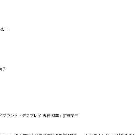
野弦士
南子
ドマウント・デスプレイ 魂神
9000
』搭載楽曲