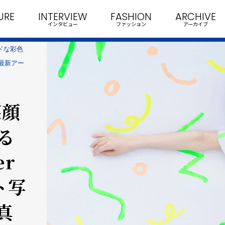
URE
INTERVIEW
FASHION
ARCHIVE
インタビュー
ファッション
アーカイブ
ドな彩色
＆最新アー
笑顔
―
r
ット写
真