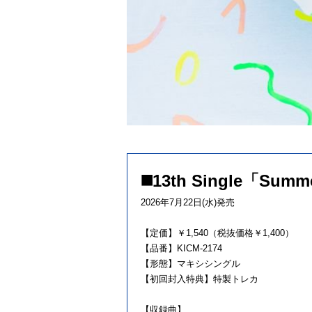
◼️13th Single「Summ
2026年
7
月
22
日
(
水
)
発売
【定価】￥
1,540
（税抜価格￥
1,400
）
【品番】
KICM-2174
【形態】マキシシングル
【初回封入特典】特製トレカ
【収録曲】