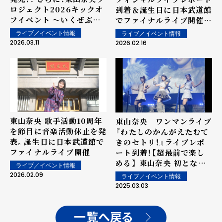
ロジェクト2026キックオ
到着＆誕生日に日本武道館
フイベント 〜いくぜぶど
でファイナルライブ開催決
うかん！！〜開催決定！
定！
ライブ／イベント情報
ライブ／イベント情報
2026.03.11
2026.02.16
東山奈央 歌手活動10周年
東山奈央 ワンマンライブ
を節目に音楽活動休止を発
『わたしのかんがえたむて
表。誕生日に日本武道館で
きのセトリ！』ライブレポ
ファイナルライブ開催
ート到着！【超最前で楽し
める】 東山奈央 初となる
ライブ／イベント情報
8K VR LIVEを東京・大阪
2026.02.09
ライブ／イベント情報
の映画館で開催決定！
2025.03.03
一覧へ戻る