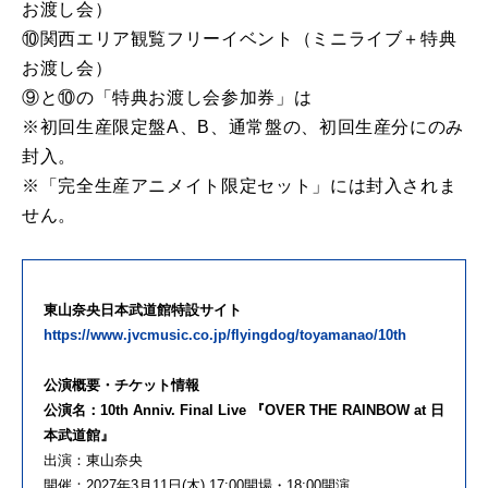
お渡し会）
⑩関西エリア観覧フリーイベント（ミニライブ＋特典
お渡し会）
⑨と⑩の「特典お渡し会参加券」は
※初回生産限定盤A、B、通常盤の、初回生産分にのみ
封入。
※「完全生産アニメイト限定セット」には封入されま
せん。
東山奈央日本武道館特設サイト
https://www.jvcmusic.co.jp/flyingdog/toyamanao/10th
公演概要・チケット情報
公演名：10th Anniv. Final Live 『OVER THE RAINBOW at 日
本武道館』
出演：東山奈央
開催：2027年3月11日(木) 17:00開場・18:00開演