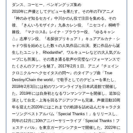
ダンス、コーヒー、ペンギングッズ集め
2010年に声優としてデビューを果たす。その年のTVアニメ
『神のみぞ知るセカイ』中川かのん役で注目を集める。その
後、『きんいろモザイク』九条カレン役、『ニセコイ』桐崎千
棘役、『マクロスΔ』レイナ・プラウラー役、『ゆるキャン
△』志摩リン役、『名探偵プリキュア！』キュアアルカナ・シ
ャドウ役を始めとした数々の人気作品に出演。更に作品から誕
生したユニット、Rhodanthe*、ワルキューレなどの大人気グル
ープにも所属し、その透き通る歌声や完璧なパフォーマンスで
たくさんのファンを魅了。2017年2月１日、アニメ『チェイン
クロニクル〜ヘクセイタスの閃〜』のタイアップ曲「True
Destiny/Chain the world」で歌手としてのデビューを果たし、
2018年2月3日には初のワンマンライブを日本武道館で開催し
た。2019年には自身初となるワンマンツアーを開催し、追加公
演として台北・上海を回るアジアツアーも完遂。声優活動10周
年を迎えた2020年にはこれまでの軌跡を詰め込んだキャラクタ
ーソングベストアルバム「Special Thanks！」をリリースし、
同年の12月に10thアニバーサリーライブ「Special Thanks！フ
ェスティバル」を東京ガーデンシアターで開催した。2022年に