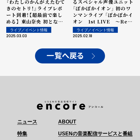
『わたしのかんがえたむて
るスペシャル声優ユニット
きのセトリ！』ライブレポ
「ぽかぽかイオン」 初のワ
ート到着！【超最前で楽し
ンマンライブ 「ぽかぽかイ
める】 東山奈央 初となる
オン 1st LIVE 〜Re :
8K VR LIVEを東京・大阪
me & you〜」 ライブ詳
ライブ／イベント情報
ライブ／イベント情報
の映画館で開催決定！
細発表＆レプリカチケット
2025.03.03
2025.02.18
デザイン公開！
一覧へ戻る
ニュース
ABOUT
特集
USENの音楽配信サービスと番組