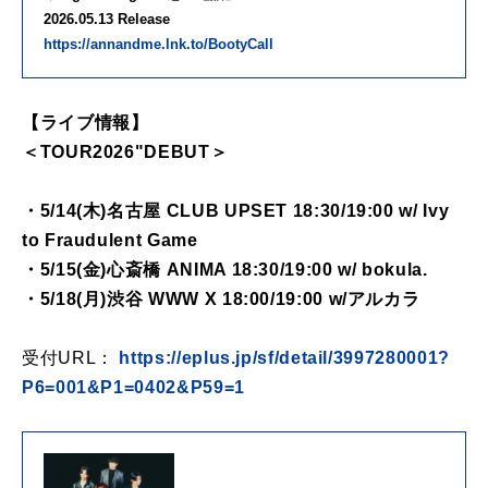
2026.05.13 Release
https://annandme.lnk.to/BootyCall
【ライブ情報】
＜TOUR2026"DEBUT＞
・5/14(木)名古屋 CLUB UPSET 18:30/19:00 w/ Ivy
to Fraudulent Game
・5/15(金)心斎橋 ANIMA 18:30/19:00 w/ bokula.
・5/18(月)渋谷 WWW X 18:00/19:00 w/アルカラ
受付URL：
https://eplus.jp/sf/detail/3997280001?
P6=001&P1=0402&P59=1