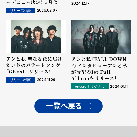
ーデビュー決定！ 5月より
2024.12.17
対バンツアーの開催も！
2026.02.07
リリース情報
アンと私 聖なる夜に届け
アンと私『FALL DOWN
たい冬のバラードソング
2』インタビュー――アンと私
「Ghost」 リリース！
が待望の1st Full
Albumをリリース！
2024.11.29
リリース情報
2024.01.11
encoreオリジナル
一覧へ戻る