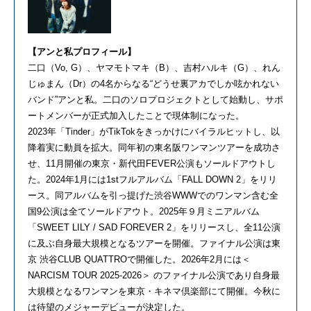
【アンと私プロフィール】
二口（Vo, G）、ヤマモトマキ（B）、吉村ハルキ（G）、れん
じゅまん（Dr）の4名からなる“どうせ裏アカでしか呟かれない
バンド”アンと私。二口のソロプロジェクトとして始動し、サポ
ートメンバーが正式加入したことで現体制になった。
2023年「Tinder」がTikTokをきっかけにバイラルヒットし、以
降着実に動員を拡大。同年初の東名阪ワンマンツアーを成功さ
せ、11月開催の東京・新代田FEVER公演もソールドアウトし
た。2024年1月には1stフルアルバム「FALL DOWN 2」をリリ
ース。同アルバムを引っ提げた渋谷WWWでのワンマン含む全
国9公演は全てソールドアウト。2025年９月ミニアルバム
「SWEET LILY / SAD FOREVER 2」をリリースし、全11公演
に及ぶ自身最大規模となるツアーを開催。ファイナル公演は東
京 渋谷CLUB QUATTROで開催した。2026年2月には＜
NARCISM TOUR 2025-2026＞ のファイナル公演であり自身最
大規模となるワンマンを東京・キネマ倶楽部にて開催。今秋に
は待望のメジャーデビューが決定した。