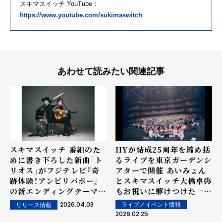
スキマスイッチ YouTube：
https://www.youtube.com/sukimaswitch
あわせて読みたい関連記事
スキマスイッチ 番組のた
HYが結成25周年を締め括
めに書き下ろした新曲「ト
るライブを東京ガーデンシ
リオス」がフジテレビ『奇
アターで開催 あいみょん
跡体験！アンビリバボー』
とスキマスイッチ大橋卓弥
の新エンディングテーマソ
もお祝いに駆けつけた一夜
ングに決定！
限りのスペシャルライブに
2026.04.03
ライブ／イベント情報
リリース情報
アンコールでは今年9月か
2026.02.25