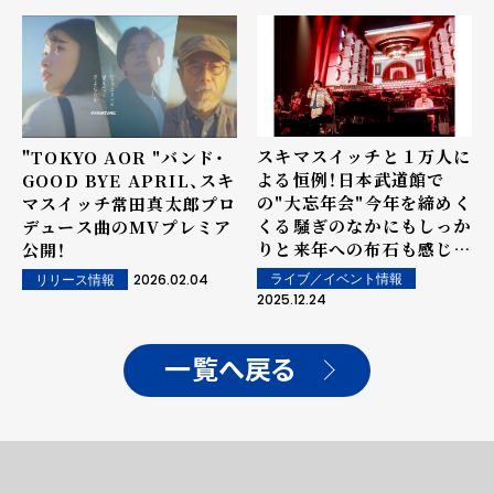
ら全国ツアー全21公演の
開催も発表
スキマスイッチと１万人に
"TOKYO AOR "バンド・
よる恒例！日本武道館で
GOOD BYE APRIL、スキ
の"大忘年会"今年を締めく
マスイッチ常田真太郎プロ
くる騒ぎのなかにもしっか
デュース曲のMVプレミア
りと来年への布石も感じら
公開！
れた、見どころ満載のライ
2026.02.04
ライブ／イベント情報
リリース情報
ブの模様をレポート！
2025.12.24
一覧へ戻る