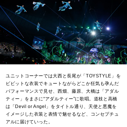
ユニットコーナーでは大西と長尾が「TOYSTYLE」を
ビビットな衣装でキュートながらどこか狂気も孕んだ
パフォーマンスで見せ、西畑、藤原、大橋は「アダル
ティー」をまさに“アダルティー”に歌唱。道枝と高橋
は「Devil or Angel」をタイトル通り、天使と悪魔を
イメージした衣装と表情で魅せるなど、コンセプチュ
アルに届けていった。