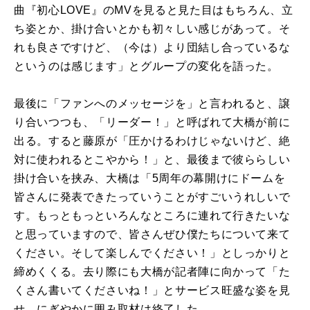
曲『初心LOVE』のMVを見ると見た目はもちろん、立
ち姿とか、掛け合いとかも初々しい感じがあって。そ
れも良さですけど、（今は）より団結し合っているな
というのは感じます」とグループの変化を語った。
最後に「ファンへのメッセージを」と言われると、譲
り合いつつも、「リーダー！」と呼ばれて大橋が前に
出る。すると藤原が「圧かけるわけじゃないけど、絶
対に使われるとこやから！」と、最後まで彼ららしい
掛け合いを挟み、大橋は「5周年の幕開けにドームを
皆さんに発表できたっていうことがすごいうれしいで
す。もっともっといろんなところに連れて行きたいな
と思っていますので、皆さんぜひ僕たちについて来て
ください。そして楽しんでください！」としっかりと
締めくくる。去り際にも大橋が記者陣に向かって「た
くさん書いてくださいね！」とサービス旺盛な姿を見
せ、にぎやかに囲み取材は終了した。