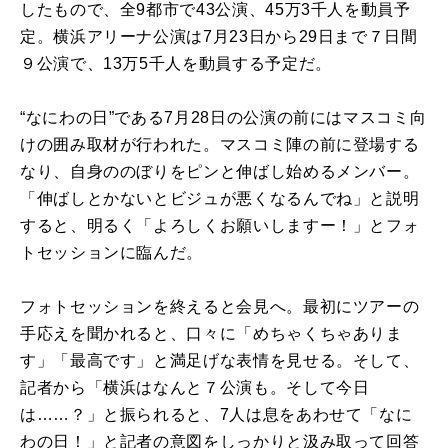
したもので、全9都市で43公演、45万3千人を動員予
定。横浜アリーナ公演は7月23日から29日まで７日間
９公演で、13万5千人を動員する予定だ。
“なにわの日”である7月28日の公演の前にはマスコミ向
けの囲み取材が行われた。マスコミ陣の前に登場する
なり、自身ののぼりをピンと伸ばし始めるメンバー。
「伸ばしとかないとビジュが悪くなるんでね」と説明
すると、明るく「よろしくお願いしますー！」とフォ
トセッションに臨んだ。
フォトセッションを終えると会見へ。最初にツアーの
手応えを聞かれると、口々に「めちゃくちゃありま
す」「最高です」と満足げな表情を見せる。そして、
記者から「横浜はなんと７公演も。そして今日
は……？」と振られると、7人は息をあわせて「なに
わの日！」と記者の意図をしっかりと汲み取って回答