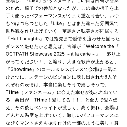
登場し、『Like』からスタート。この日は西島が怪我
のため、椅子での参加となったが、この曲の椅子を上
手く使ったパフォーマンスがうまく重なり合い、いつ
ものはつらつとした『Like』とはまた違った雰囲気で
世界観を作り上げていく。華麗さと耽美さが同居する
『Hot Thoughts』では指先まで感情を這わせた揃った
ダンスで魅せたかと思えば、古瀬が「Welcome the『
OCTPATH Showcase 2025 ～à la carte～』! 盛り上
がってください！」と煽り、大きな歓声が上がると、
『Showtime』のコール＆レスポンスで会場は一気に
ひとつに。ステージのビジョンに映し出された8人そ
れぞれの表情は、本当に楽しそうで嬉しそうで、
THme（ファンネーム）に会えた幸せがあふれ出てい
る。栗田が「THme！愛してる！！」と全力で愛を伝
え、その後もペンライトが激しく、高く振れ、会場は
どんどん温度を上げていく。激しいパフォーマンスに
なびくマントさえも振り付けの一部のように美しく舞