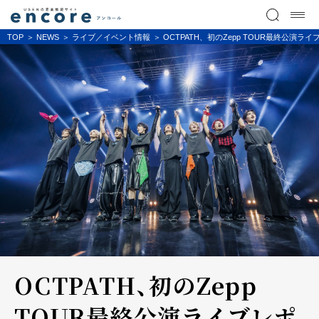
TOP
NEWS
ライブ／イベント情報
OCTPATH、初のZepp TOUR最終公演ラ
OCTPATH、初のZepp
TOUR最終公演ライブレポ