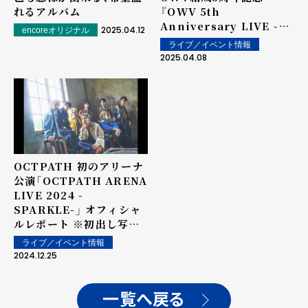
れるアルバム
『OWV 5th
Anniversary LIVE -
2025.04.12
encoreオリジナル
SUPERNOVA-』 オフィ
ライブ／イベント情報
シャルライブレポート！
2025.04.08
OCTPATH 初のアリーナ
公演「OCTPATH ARENA
LIVE 2024 -
SPARKLE-」 オフィシャ
ルレポート ※初出し写真
21点あり※
ライブ／イベント情報
2024.12.25
一覧へ戻る