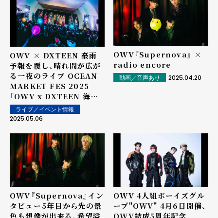
OWV『Supernova』 ×
OWV × DXTEEN 豪雨
radio encore
予報を覆し、晴れ間が広が
る一夜のライブ OCEAN
2025.04.20
動画／音声あり
MARKET FES 2025
「OWV x DXTEEN 海沿
いの野外ツーマンライブ」
ライブ／イベント情報
オフィシャルライブレポー
2025.05.06
ト！
OWV『Supernova』イン
OWV 4人組ボーイズグル
タビュー――5年目から先の景
ープ"OWV" 4月6日開催、
色も想像が出来る、希望溢
OWV結成5周年記念