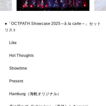
●「OCTPATH Showcase 2025～à la carte～」セット
リスト
Like
Hot Thoughts
Showtime
Present
Hamburg（海帆オリジナル）