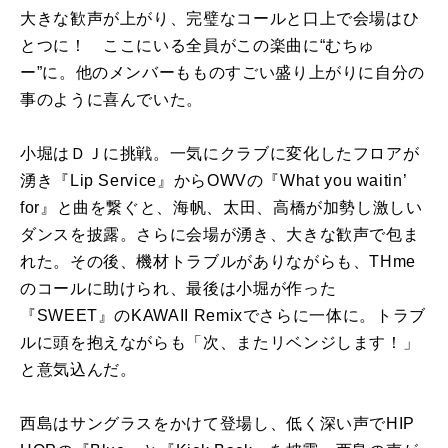
大きな歓声が上がり、完璧なコールと口上で会場はひ
とつに！ ここにいる全員がこの楽曲に“むちゅ
ー”に。他のメンバーもものすごい盛り上がりに自分の
事のように喜んでいた。
小堀はＤＪに挑戦。一気にクラブに変化したフロアが
湧き『Lip Service』からOWVの『What you waitin’
for』と曲を繋ぐと、海帆、太田、高橋が加勢し激しい
ダンスを披露。さらに会場が湧き、大きな歓声で包ま
れた。その後、機材トラブルがありながらも、THme
のコールに助けられ、最後は小堀が作った
『SWEET』のKAWAII Remixでさらに一体に。トラブ
ルに頭を抱えながらも「次、またリベンジします！」
と意気込んだ。
西島はサングラスをかけて登場し、低く深い声でHIP