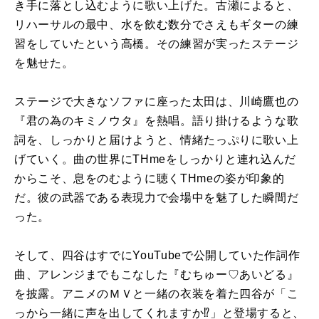
き手に落とし込むように歌い上げた。古瀬によると、
リハーサルの最中、水を飲む数分でさえもギターの練
習をしていたという高橋。その練習が実ったステージ
を魅せた。
ステージで大きなソファに座った太田は、川崎鷹也の
『君の為のキミノウタ』を熱唱。語り掛けるような歌
詞を、しっかりと届けようと、情緒たっぷりに歌い上
げていく。曲の世界にTHmeをしっかりと連れ込んだ
からこそ、息をのむように聴くTHmeの姿が印象的
だ。彼の武器である表現力で会場中を魅了した瞬間だ
った。
そして、四谷はすでにYouTubeで公開していた作詞作
曲、アレンジまでもこなした『むちゅー♡あいどる』
を披露。アニメのＭＶと一緒の衣装を着た四谷が「こ
っから一緒に声を出してくれますか⁉」と登場すると、