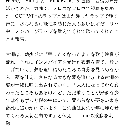
HOPの『Blue』と『Kick Back』を披露。西島の声が
活かされた、力強く、メロウなフロウで視線を集め
た。OCTPATHのラップとはまた違ったラップで輝く
声に、さらなる可能性を感じた人も多いはずだ。リハ
中、メンバーがラップを覚えてくれて歌ってくれたこ
とも報告。
古瀬は、幼少期に『帰りたくなったよ』を歌う映像が
流れ、それにインスパイアを受けた衣装を着て、歌い
上げていく。夢を追い始めたころの自分を見つめなが
ら、夢を叶え、さらなる大きな夢を追いかける古瀬の
姿が一緒に映し出されていく。「大人になってから変
わったところもあるけれど、ただ歌うことが好きな少
年は今もずっと僕の中にいて、変わらない夢をいまも
必死に追いかけています。この曲はあの少年に帰らせ
てくれる大切な曲です」と伝え、THmeの涙腺を刺
激。