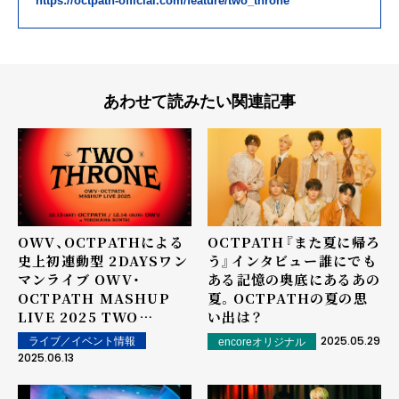
https://octpath-official.com/feature/two_throne
あわせて読みたい関連記事
OWV、OCTPATHによる
OCTPATH『また夏に帰ろ
史上初連動型 2DAYSワン
う』インタビュー――誰にでも
マンライブ OWV・
ある記憶の奥底にあるあの
OCTPATH MASHUP
夏。OCTPATHの夏の思
LIVE 2025 TWO
い出は？
THRONE 12/13(土)＆
2025.05.29
ライブ／イベント情報
encoreオリジナル
14(日)に横浜BUNTAIに
2025.06.13
て開催決定