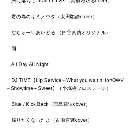
恋に落ちて -Fall in love-（高橋わたるcover）
君の為のキミノウタ（太田駿静cover）
むちゅー♡あいどる （四谷真佑オリジナル）
雨
All Day All Night
DJ TIME【Lip Service～What you waitin' for/OWV
～Showtime～Sweet】（小堀柊ソロステージ）
Blue / Kick Back（西島蓮汰cover）
帰りたくなったよ（古瀬直輝cover）