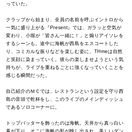
っていた。
クラップから始まり、全員の名前を呼ぶイントロから
一気に盛り上がる『Present』では、ガラッと空気が
変わり、小堀が「皆さん一緒に！」と煽りアイソレを
するシーンも。途中に海帆が西島をエスコートした
り、コミカルな振りなどを楽しむ姿に、THmeは自然
と笑顔に染まっていく。彼らの楽しませようという気
持ちが、ライブを重ねるごとに強くなっていくことを
感じる瞬間だった。
自己紹介のＭＣでは、レストランという設定を守り西
島の音頭で乾杯をし、このライブのメインディッシュ
であるソロコーナーに。
トップバッターを飾ったのは海帆。天井から真っ白い
幕が下り、そこに海帆の影が映し出され、美しいダン