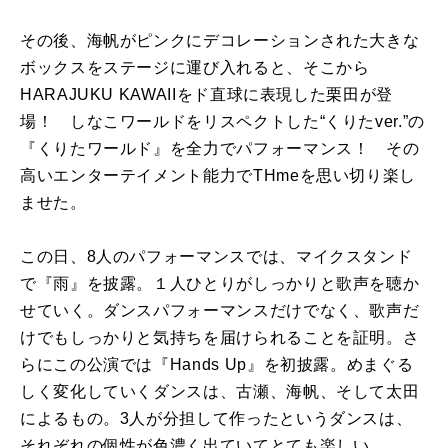
その後、海帆がピンクにデコレーションされた大きな
ボックスをステージに運び入れると、そこから
HARAJUKU KAWAIIをド直球に表現した栗田が登
場！ しなこワールドをリスペクトした“くりたver.”の
『くりたワールド』を全力でパフォーマンス！ その
高いエンターテイメント能力でTHmeを思い切り楽し
ませた。
この日、8人のパフォーマンスでは、マイクスタンド
で『雨』を披露。１人ひとりがしっかりと歌声を聴か
せていく。ダンスパフォーマンスだけでなく、歌声だ
けでもしっかりと気持ちを届けられることを証明。さ
らにこの公演では『Hands Up』を初披露。めまぐる
しく変化していくダンスは、古瀬、海帆、そして太田
によるもの。3人が分担して作ったというダンスは、
それぞれの個性が色濃く出ていてとても楽しい。