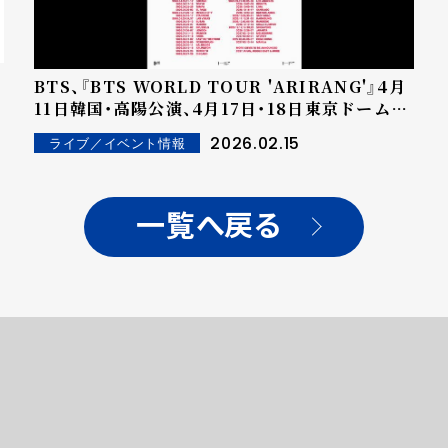
BTS、『BTS WORLD TOUR 'ARIRANG'』4月
11日韓国・高陽公演、4月17日・18日東京ドーム公
演をリアルタイム中継...2月25日より受付開始
2026.02.15
ライブ／イベント情報
世界75ヶ国・地域、3,500館以上のスクリーンで
上映...日本全国の映画館でも観覧可能
一覧へ戻る