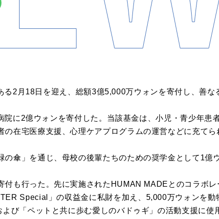
である2月18日を迎え、総額3億5,000万ウォンを寄付し、
サン病院に2億ウォンを寄付した。当該基金は、小児・青少年
者の在宅医療支援、心理ケアプログラムの運営などに充てら
緑の傘」を通じ、母校の後輩たちのための奨学金として1億
付も行った。先に実施されたHUMAN MADEとのコラボ
OOPITER Special」の収益金に私財を加え、5,000万ウ
」および「ペットと共に歩む愛しのバドゥギ」の活動支援に使