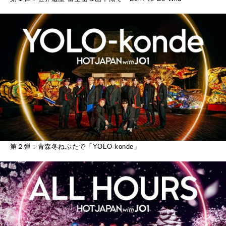
第２弾：青森冬ねぶたで「YOLO-konde」