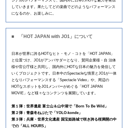
ジナルのパフォーマンスで、国内外に日本のHOTな魅力を発信
していきます。果たしてどの楽曲でどのようなパフォーマンス
になるのか、お楽しみに。
■ 「HOT JAPAN with JO1」について
日本が世界に誇るHOTなヒト・モノ・コトを「HOT JAPAN」
と位置づけ、JO1がアンバサダーとなり、賛同企業様・自 治体
様や官公庁様と共同し、国内外にHOTな日本の魅力を発信して
いくプロジェクトです。日本中のSpectacleな情景とJO1が一体
となりパフォーマンスする「Spectacle Video」や、周辺の
HOTなスポットをJO1メンバーがめぐる「HOT JAPAN
MOVIE」など様々なコンテンツを展開しています。
第１弾：世界遺産 富士山＆山中湖で「Born To Be Wild」
第２弾：青森冬ねぶたで「YOLO-konde」
第３弾：兵庫・世界文化遺産 国宝姫路城で咲き誇る桜満開の中
での「ALL HOURS」