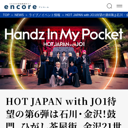
TOP
NEWS
ライブ／イベント情報
HOT JAPAN with JO1待望の第6弾は石
HOT JAPAN with JO1待
望の第6弾は石川・金沢！鼓
門、ひがし茶屋街、金沢21世