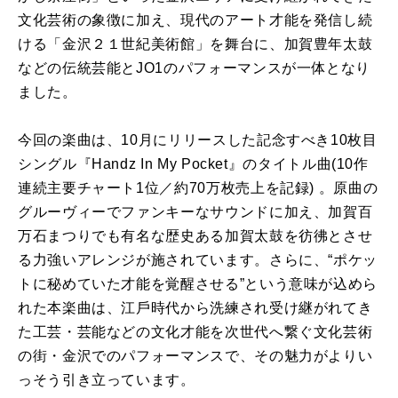
⽂化芸術の象徴に加え、現代のアート才能を発信し続
ける「⾦沢２１世紀美術館」を舞台に、加賀豊年太⿎
などの伝統芸能とJO1のパフォーマンスが⼀体となり
ました。
今回の楽曲は、10⽉にリリースした記念すべき10枚⽬
シングル『Handz In My Pocket』のタイトル曲(10作
連続主要チャート1位／約70万枚売上を記録) 。原曲の
グルーヴィーでファンキーなサウンドに加え、加賀百
万⽯まつりでも有名な歴史ある加賀太⿎を彷彿とさせ
る⼒強いアレンジが施されています。さらに、“ポケッ
トに秘めていた才能を覚醒させる”という意味が込めら
れた本楽曲は、江⼾時代から洗練され受け継がれてき
た⼯芸・芸能などの⽂化才能を次世代へ繋ぐ⽂化芸術
の街・⾦沢でのパフォーマンスで、その魅⼒がよりい
っそう引き⽴っています。