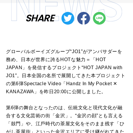
SHARE
グローバルボーイズグループ“JO1”がアンバサダーを
務め、⽇本が世界に誇るHOTな魅⼒＝「HOT
JAPAN」を発信するプロジェクト“HOT JAPAN with
JO1”。⽇本全国の名所で展開してきた本プロジェクト
の第6弾Spectacle Video「Handz In My Pocket ✕
KANAZAWA」を昨⽇20:00に公開しました。
第6弾の舞台となったのは、伝統⽂化と現代⽂化が融
合する⽂化芸術の街「⾦沢」。“⾦沢の顔”とも⾔える
「⿎⾨」や、江⼾時代の茶屋⽂化をそのまま残す「ひ
がし茶屋街」といった⾦沢エリアに受け継がれてきた