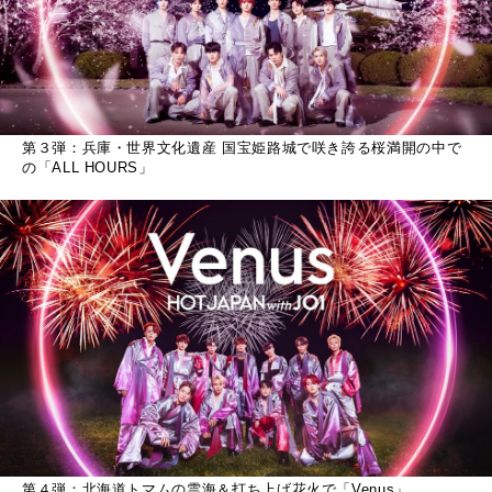
第３弾：兵庫・世界文化遺産 国宝姫路城で咲き誇る桜満開の中で
の「ALL HOURS」
第４弾：北海道トマムの雲海＆打ち上げ花火で「Venus」