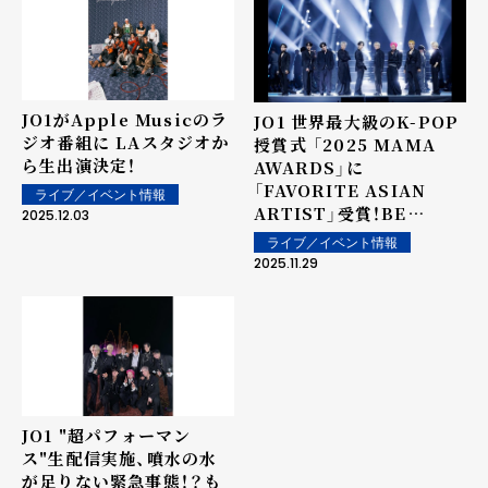
JO1がApple Musicのラ
JO1 世界最大級のK-POP
ジオ番組に LAスタジオか
授賞式 「2025 MAMA
ら生出演決定！
AWARDS」に
「FAVORITE ASIAN
ライブ／イベント情報
ARTIST」受賞！BE
2025.12.03
CLASSIC」壮大アレンジ
ライブ／イベント情報
で披露！
2025.11.29
JO1 "超パフォーマン
ス"生配信実施、噴水の水
が足りない緊急事態！？も