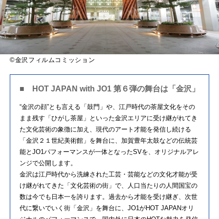
©金沢フィルムコミッション
■ HOT JAPAN with JO1 第６弾の舞台は「金沢」
“金沢の顔”とも言える「鼓門」や、江戸時代の茶屋文化をその
まま残す「ひがし茶屋」といった金沢エリアに受け継がれてき
た文化芸術の象徴に加え、現代のアート才能を発信し続ける
「金沢２１世紀美術館」を舞台に、加賀豊年太鼓などの伝統芸
能とJO1パフォーマンスが一体となったSVを、オリジナルアレ
ンジで公開します。
金沢は江戸時代から洗練された工芸・芸能などの文化才能が受
け継がれてきた「文化芸術の街」で、人口当たりの人間国宝の
数は今でも日本一を誇ります。過去から才能を受け継ぎ、次世
代に繋いでいく街「金沢」を舞台に、JO1がHOT JAPANオリ