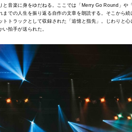
と音楽に身をゆだねる。ここでは「Merry Go Round」
れまでの人生を振り返る自作の文章を朗読する。そこから続
ットトラックとして収録された「追憶と指先」。じわりと心
かい拍手が送られた。