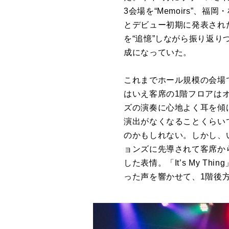
3会場を“Memoirs”、福
とデビュー初期に発表され
を“追憶”しながら振り返り
成になっていた。
これまでホール規模の会場
はいえ客席の1階フロアは
ズの演奏に心地よく耳を傾
演出がなくなることくらい
のかもしれない。しかし、
ョンズに先導されて客席か
した表情。「It’s My 
った声を響かせて、1階後