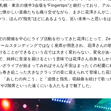
岡・札幌・東京の後半3会場を“Fingertips”と銘打っており
た懐かしい楽曲たちも織り交ぜながら、まさに花澤さんがこ
つつ、ほんの“指先”ほどにあるような、近い未来へと思いを
での開催を中心にライブ活動を行ってきた花澤にとって、Ze
オールスタンディングではなく座席が用意され、花澤さんの
けることができるという点では大きく変わらない。変化があ
で、純粋に音楽を届けるという意味では花澤さん自身もしか
いざライブが始まってみればそんな不安はまったくの杞憂に
ら巻き起こった大きなクラップの音に迎えられて登場した花
Thing」「あしたの向こう」と「追憶と指先」収録曲を続けて
方や2階席といった遠くにいる人たちまで魅了した。