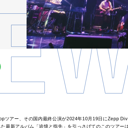
アー、その国内最終公演が2024年10月19日にZepp DiverC
れた最新アルバム「追憶と指先」を引っさげてのこのツアー