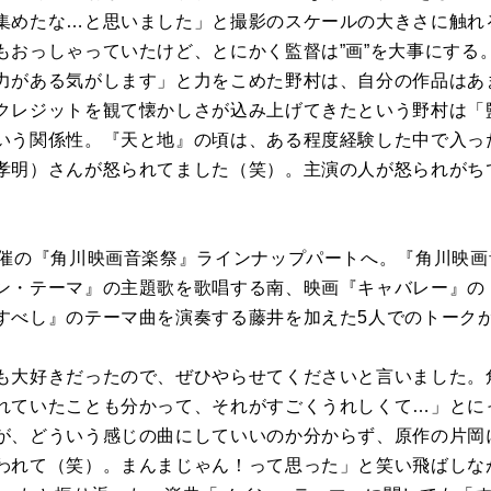
集めたな…と思いました」と撮影のスケールの大きさに触れ
もおっしゃっていたけど、とにかく監督は”画”を大事にする
力がある気がします」と力をこめた野村は、自分の作品はあ
クレジットを観て懐かしさが込み上げてきたという野村は「
いう関係性。『天と地』の頃は、ある程度経験した中で入っ
孝明）さんが怒られてました（笑）。主演の人が怒られがち
開催の『角川映画音楽祭』ラインナップパートへ。『角川映
・テーマ』の主題歌を歌唱する南、映画『キャバレー』の「Lef
すべし』のテーマ曲を演奏する藤井を加えた5人でのトーク
も大好きだったので、ぜひやらせてくださいと言いました。
れていたことも分かって、それがすごくうれしくて…」とに
が、どういう感じの曲にしていいのか分からず、原作の片岡
われて（笑）。まんまじゃん！って思った」と笑い飛ばしな