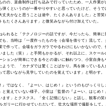
ものの、楽曲制作は打ち込みで行っていたため、一人作業が
ら弾くというのが一番やりやすいと思っていたけど、そうで
大丈夫かなと思うことは途中、たくさんありました」と苦笑
トもたくさんあります」と微笑みながら付け加えていた。
ねられると「テクノロジーの話ですが、今だったら、簡単に
でも、当時は「一度作ったものを（会場を借りて）流して、
業で作って。会場をガラガラでやるわけにもいかないので、
いました（笑）」と手間もかかるが、それ以上に、スケール
ーションが簡単にできる今との違いに触れつつ、小室自身も
たようで、「カナダでは驚くことばかり。馬を操っている人
って思いながら見学していたのを覚えています」と明かす。
！』ではなく、『よーい、はじめ！』というのもびっくりし
」と覚えていない様子。小室は「監督の『よーい、はじめ！
います」とクスクス。「全く記憶にない」と話し、観客の笑
カルガリーに行かせていただいて、壮大な場所で撮影をして