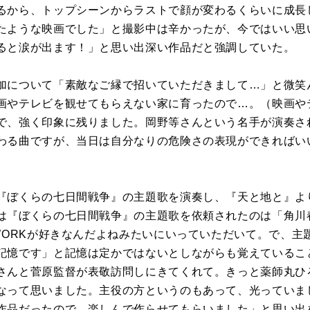
るから、トップシーンからラストで顔が変わるくらいに成長
たような映画でした」と撮影中は辛かったが、今ではいい思
ると涙が出ます！」と思い出深い作品だと強調していた。
加について「素敵なご縁で招いていただきまして…」と微笑
画やテレビを観せてもらえない家に育ったので…。（映画や
で、強く印象に残りました。岡野等さんという名手が演奏さ
わる曲ですが、当日は自分なりの危険さの表現ができればい
ぼくらの七日間戦争』の主題歌を演奏し、『天と地と』より 
は『ぼくらの七日間戦争』の主題歌を依頼されたのは「角川
TWORKが好きなんだよねみたいにいっていただいて。で、主
記憶です」と記憶は定かではないとしながらも覚えているこ
さんと菅原監督が表敬訪問しにきてくれて。きっと薬師丸ひ
なって思いました。主役の方というのもあって、光っていま
作品だったので、楽しんで作らせてもらいました」と思い出