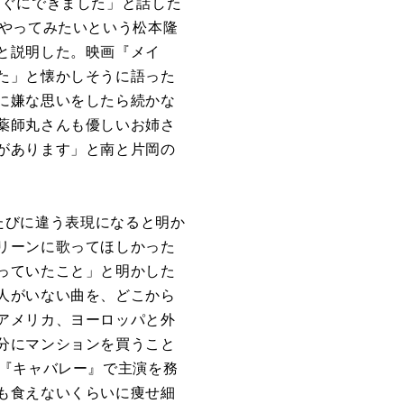
すぐにできました」と話した
をやってみたいという松本隆
と説明した。映画『メイ
た」と懐かしそうに語った
に嫌な思いをしたら続かな
薬師丸さんも優しいお姉さ
があります」と南と片岡の
うたびに違う表現になると明か
リーンに歌ってほしかった
っていたこと」と明かした
人がいない曲を、どこから
アメリカ、ヨーロッパと外
分にマンションを買うこと
画『キャバレー』で主演を務
も食えないくらいに痩せ細