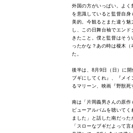
外国の方がいっぱい。よく
を意識していると監督自身
美的。今観るとまた違う魅
し、この日舞台袖でエンド
きたこと。僕と監督はそう
ったかな？あの時は榎木（
た。
後半は、8月9日（日）に
ブギにしてくれ』、『メイン
るマリーン、映画『野獣死
南は「片岡義男さんの原作
ビューアルバムを聴いてく
ました」と話した南だった
「スローなブギだよって言