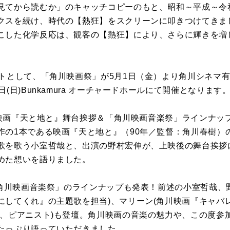
見てから読むか」のキャッチコピーのもと、昭和～平成～令
クスを続け、時代の【熱狂】をスクリーンに叩きつけてきま
こした化学反応は、観客の【熱狂】により、さらに輝きを増
クトとして、「角川映画祭」が5月1日（金）より角川シネマ
(日)Bunkamura オーチャードホールにて開催となります
 【映画『天と地と』舞台挨拶＆「角川映画音楽祭」ラインナ
作の1本である映画『天と地と』（90年／監督：角川春樹）
歌を歌う小室哲哉と、出演の野村宏伸が、上映後の舞台挨拶
めた想いを語りました。
催「角川映画音楽祭」のラインナップも発表！前述の小室哲哉、
にしてくれ』の主題歌を担当)、マリーン(角川映画『キャバ
ー、ピアニスト)も登壇。角川映画の音楽の魅力や、この度参
たっぷり語っていただきました。