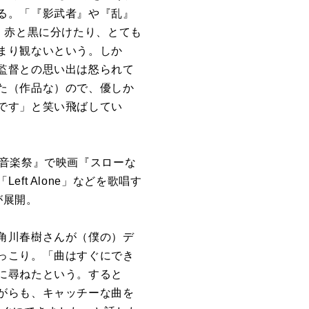
る。「『影武者』や『乱』
。赤と黒に分けたり、とても
まり観ないという。しか
監督との思い出は怒られて
た（作品な）ので、優しか
です」と笑い飛ばしてい
画音楽祭』で映画『スローな
t Alone」などを歌唱す
が展開。
角川春樹さんが（僕の）デ
っこり。「曲はすぐにでき
に尋ねたという。すると
がらも、キャッチーな曲を