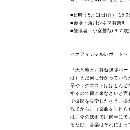
■日時：5月11日(月) 15
■会場：角川シネマ有楽町 
■登壇者：小室哲哉(６７歳
＜オフィシャルレポート＞
『天と地と』舞台挨拶パー
は）まだ何も分かっていな
示やリクエストはほとんど
するので観に来なさいと言
で撮影を見学したそう。撮
観てから、（楽曲を）作ら
は、今の技術では簡単にで
るたび、音楽はそれによっ