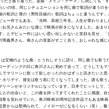
わったと振り返った。楽曲「メイン・テーマ」に関しても「
くらいの頃。同じシチュエーションを同じ曲で歌詞が違うの
線の歌詞と僕の（男性目線の）歌詞はちょっと違うんです」
ビュー作でもある。「当時、高校三年生。人生が変わりまし
いお兄さんみたいな感じで映画が好きになりました。あまり
す」とデビュー作にはいい思い出しかないと笑顔を見せ、「
片岡義男さん。南さんの音楽がすごく合う。おしゃれな感じ
lone』は宝物のような曲」とうれしそうに語り、同じ曲でも歌
コーディングの日に角川さんに初めて会って、どうしてもマ
んでマリーンに歌って欲しかったのかはずっと訊きたいと思
・ホリデイ。彼女は歌う前に亡くなってしまった。誰も歌う
マリーンがオリジナルになっています。日本でヒットして、
んとの出会いと、この曲を持ってきてくれたことに感謝。自
観客を笑わせていた。角川映画10周年記念作品でもある映
監督からは怒鳴られて、ノイローゼになるくらい（笑）。飯