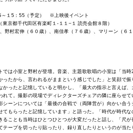
:05～１5：55（予定） ※上映後イベント
（東京都千代田区有楽町１-１１−１ 読売会館８階）
)、野村宏伸（６０歳）、南佳孝（７６歳）、マリーン（６１歳
トでは小室と野村が登壇。音楽、主題歌歌唱の小室は「当時
かったから、言われるがままという感じでした」と笑顔で振
なかったと記憶していると明かし、「最大の指示と言えば、
われて。撮影の現場でディレクターズチェアの隣に座らせて
影シーンについては「最後の合戦で（両陣営が）向かい合う
せてもらったと記憶しています」と語った。「時代が時代な
きることも当時はひとつひとつが大変だったと話し、「尺が
てテープを切ったり貼ったり、録り直したりというのが当た