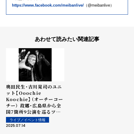
https://www.facebook.com/meibanlive/
（@meibanlive）
あわせて読みたい関連記事
奥田民生・吉川晃司のユニ
ット【Ooochie
Koochie】（オーチーコー
チー） 故郷・広島県から全
国7箇所9公演を巡るツア
ーがスタート！
ライブ／イベント情報
2025.07.14