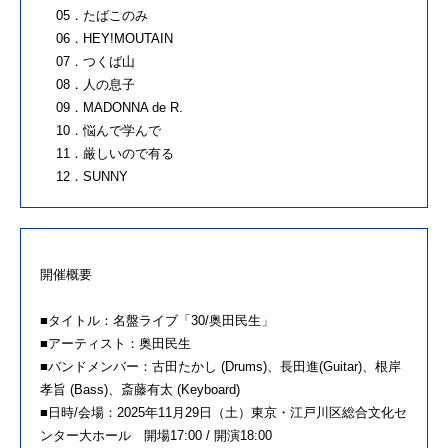
05．たばこのみ
06．HEY!MOUTAIN
07．つくば山
08．人の息子
09．MADONNA de R.
10．悩んで学んで
11．厳しいので有る
12．SUNNY
開催概要
■タイトル：名盤ライブ「30/奥田民生」
■アーティスト：奥田民生
■バンドメンバー：古田たかし (Drums)、長田進(Guitar)、根岸
孝旨 (Bass)、斎藤有太 (Keyboard)
■日時/会場：2025年11月29日（土）東京・江戸川区総合文化セ
ンター大ホール 開場17:00 / 開演18:00