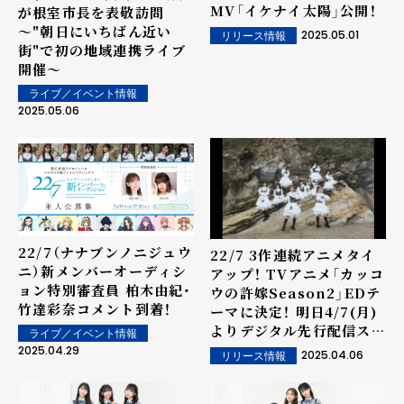
MV「イケナイ太陽」公開！
が根室市長を表敬訪問
～"朝日にいちばん近い
2025.05.01
リリース情報
街"で初の地域連携ライブ
開催～
ライブ／イベント情報
2025.05.06
22/7（ナナブンノニジュウ
22/7 3作連続アニメタイ
ニ）新メンバーオーディシ
アップ！ TVアニメ「カッコ
ョン特別審査員 柏木由紀・
ウの許嫁Season2」EDテ
竹達彩奈コメント到着！
ーマに決定！ 明日4/7(月)
よりデジタル先行配信スタ
ライブ／イベント情報
ート！
2025.04.29
2025.04.06
リリース情報