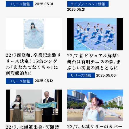
―
2025.05.31
ライブ／イベント情報
リリース情報
2025.05.21
22/7西條和、卒業記念盤リ
22/7 新ビジュアル解禁！
リース決定！ 15thシング
舞台は有明テニスの森、ま
ル『あなたでなくちゃ』に
ぶしい初夏の風とともに
新形態追加！
2025.05.06
リリース情報
2025.05.12
リリース情報
22/7、天城サリーのカバー
22/7、北海道出身・河瀬詩