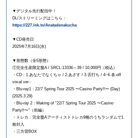
▼デジタル先行配信中！
DL/ストリーミングはこちら：
https://227.lnk.to/Anatadenakucha
▼CD発売日
2025年7月16日(水)
▼形態数（全5形態）
①完全生産限定盤A / SRCL-13336～39 / 10,000円（税込）
・CD：1.あなたでなくちゃ / 2.あざす / 3.舌打ち / 4~6.各-off
vocal ver.-
・Blu-ray1：22/7 Spring Tour 2025 〜Casino Party!!〜 (Day)
(2025.3.29)
・Blu-ray 2：Making of "22/7 Spring Tour 2025 〜Casino
Party!!〜"（前編）
・トレカ：完全盤Aアーティストトレカ9種のうちランダムで1
枚封入
・三方背BOX