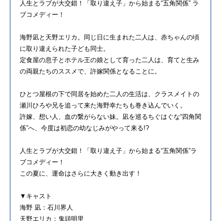
人生とラブが大交錯！「取り違え子」から始まる“五角関係” ラ
ブコメディー！
海野凪と天野エリカ。同じ日に生まれた二人は、赤ちゃんの頃
に取り違えられた子ども同士。
定食屋の息子とホテル王の娘として育った二人は、育てと生み
の両親たちのススメで、許嫁関係となることに。
ひとつ屋根の下で同居を始めた二人の生活は、クラスメイトの
瀬川ひろや兄を追って来た海野幸たちも巻き込んでいく。
許嫁、想い人、血の繋がらない妹。凪を巡るちぐはぐな“四角関
係”へ、今度は初恋の幼なじみがやって来る!?
人生とラブが大交錯！「取り違え子」から始まる“五角関係”ラ
ブコメディー！
この夏に、運命はさらに大きく動き出す！
▼キャスト
海野 凪：石川界人
天野エリカ：鬼頭明里