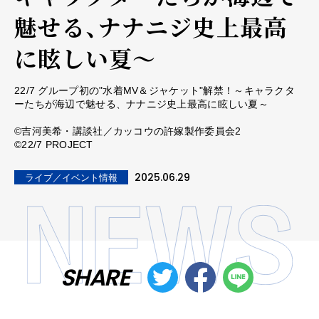
魅せる、ナナニジ史上最高
に眩しい夏～
22/7 グループ初の"水着MV＆ジャケット"解禁！～キャラクタ
ーたちが海辺で魅せる、ナナニジ史上最高に眩しい夏～
©吉河美希・講談社／カッコウの許嫁製作委員会2
©22/7 PROJECT
2025.06.29
ライブ／イベント情報
SHARE