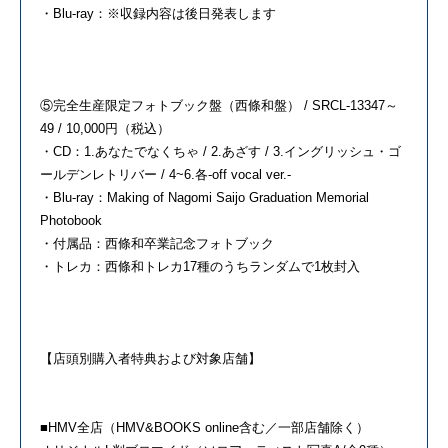
・Blu-ray：※収録内容は後日発表します
⑤完全生産限定フォトブック盤（西條和盤） / SRCL-13347～
49 / 10,000円（税込）
・CD：1.あなたでなくちゃ / 2.あざす / 3.イングリッシュ・ゴ
ールデンレトリバー / 4~6.各-off vocal ver.-
・Blu-ray：Making of Nagomi Saijo Graduation Memorial
Photobook
・付属品：西條和卒業記念フォトブック
・トレカ：西條和トレカ17種のうちランダムで1枚封入
【店頭別購入者特典および対象店舗】
■HMV全店（HMV&BOOKS online含む／一部店舗除く）