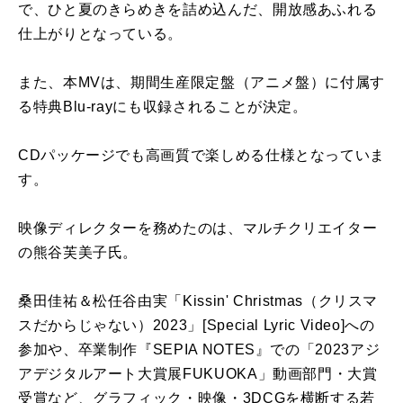
で、ひと夏のきらめきを詰め込んだ、開放感あふれる
仕上がりとなっている。
また、本MVは、期間生産限定盤（アニメ盤）に付属す
る特典Blu-rayにも収録されることが決定。
CDパッケージでも高画質で楽しめる仕様となっていま
す。
映像ディレクターを務めたのは、マルチクリエイター
の熊谷芙美子氏。
桑田佳祐＆松任谷由実「Kissin' Christmas（クリスマ
スだからじゃない）2023」[Special Lyric Video]への
参加や、卒業制作『SEPIA NOTES』での「2023アジ
アデジタルアート大賞展FUKUOKA」動画部門・大賞
受賞など、グラフィック・映像・3DCGを横断する若