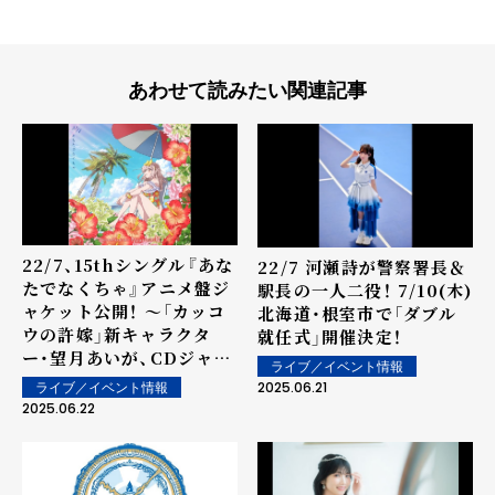
あわせて読みたい関連記事
22/7、15thシングル『あな
22/7 河瀬詩が警察署長＆
たでなくちゃ』アニメ盤ジ
駅長の一人二役！ 7/10(木)
ャケット公開！ ～「カッコ
北海道・根室市で「ダブル
ウの許嫁」新キャラクタ
就任式」開催決定！
ー・望月あいが、CDジャケ
ライブ／イベント情報
ットに初登場～
2025.06.21
ライブ／イベント情報
2025.06.22