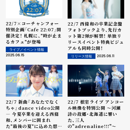
22/7×コーチャンフォー
22/7 西條和の卒業記念盤
特別企画「Cafe 22:07」開
フォトブックより、先行カ
催決定！ 札幌に、"時が止ま
ット第2弾が解禁！ 単独リ
るカフェ"が登場
リースイベント特典ビジュ
アルも同時公開！
ライブ／イベント情報
2025.06.15
2025.06.11
リリース情報
22/7 新曲『あなたでなく
22/7 根室ライブ アンコー
ちゃ』dance video公開
ル映像を特別公開 ～河瀬
― 今夏卒業を迎える西條
詩の故郷・北海道に響い
和、メンバーに囲まれ
た、三人
た"最後の夏"に込めた想い
の"adrenaline!!!"～