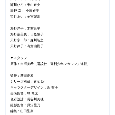
瀬川ひろ：東山奈央
海野 幸： 小原好美
望月あい：羊宮妃那
海野洋平：木村良平
海野奈美恵：日笠陽子
天野宗一郎：森川智之
天野律子：有賀由樹子
▼スタッフ
原作：吉河美希（講談社「週刊少年マガジン」連載）
監督：菱田正和
シリーズ構成：青葉 譲
キャラクターデザイン：近 響子
美術監督：林 竜太
色彩設計：長谷川美穂
撮影監督：貝沼星乃
編集：山田聖実