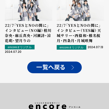
22/7「YESとNOの間に」
22/7「YESとNOの間に」
インタビュー（NO編）――相川
インタビュー（YES編）――天
奈央・麻丘真央・河瀬詩・涼
城サリー・西條和・椎名桜
花萌・望月りの
月・四条月・月城咲舞
2024.07.13
encoreオリジナル
encoreオリジナル
2024.07.20
一覧へ戻る