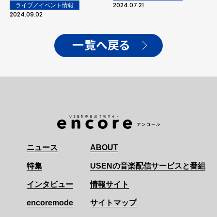
年10枚目となるオリジナ
2024.07.21
ライブ／イベント情報
ルアルバム 「4EVER」を
2024.09.02
2025年1月に発売決定！
(オフィシャルライブレポ
ート有)
一覧へ戻る
ニュース
ABOUT
特集
USENの音楽配信サービスと番組
インタビュー
情報サイト
encoremode
サイトマップ