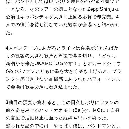
は、バンドとしては8年ぶり２度目の47都道府県ツア
ーとなる。そのツアーの初日となったZepp Shinjuku
公演はキャパシティを大きく上回る応募で即完売。4
人での復活を待ち詫びていた観客が会場へと詰めかけ
た。
4人がステージにあがるとライブは会場が割れんばか
りの観客の大きな歓声と声援で幕を切り、「どうも、
新宿から来たOKAMOTO'Sです！」とオカモトショウ
(Vo.)がファンとともに拳を大きく突き上げると、ブラ
ンクを感じさせない高揚感にあふれたパフォーマンス
で会場は歓喜の渦に巻き込まれた。
3曲目の演奏が終わると、この日久しぶりにファンの
前へ姿をみせるハマ・オカモト(Ba.)が、MCにて自身
の言葉で活動休止に至った経緯や思いを綴った。
綴られた話の中には「やっぱり僕は、バンドマンとし