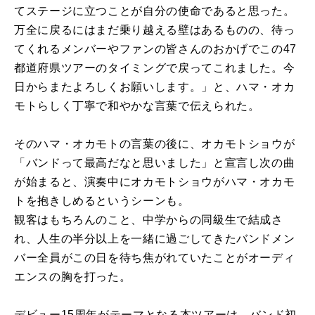
てステージに立つことが自分の使命であると思った。
万全に戻るにはまだ乗り越える壁はあるものの、待っ
てくれるメンバーやファンの皆さんのおかげでこの47
都道府県ツアーのタイミングで戻ってこれました。今
日からまたよろしくお願いします。」と、ハマ・オカ
モトらしく丁寧で和やかな言葉で伝えられた。
そのハマ・オカモトの言葉の後に、オカモトショウが
「バンドって最高だなと思いました」と宣言し次の曲
が始まると、演奏中にオカモトショウがハマ・オカモ
トを抱きしめるというシーンも。
観客はもちろんのこと、中学からの同級生で結成さ
れ、人生の半分以上を一緒に過ごしてきたバンドメン
バー全員がこの日を待ち焦がれていたことがオーディ
エンスの胸を打った。
デビュー15周年がテーマとなる本ツアーは、バンド初