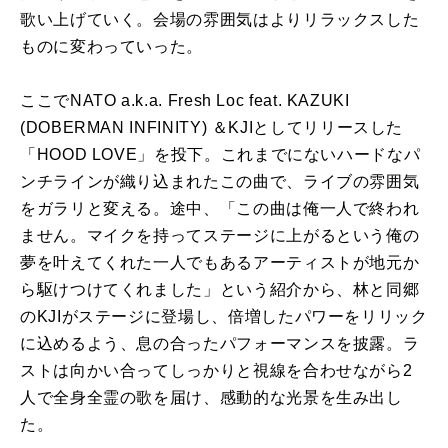
歌い上げていく。会場の雰囲気はよりリラックスした
ものに変わっていった。
ここでNATO a.k.a. Fresh Loc feat. KAZUKI
(DOBERMAN INFINITY) ＆KJIとしてリリースした
「HOOD LOVE」を投下。これまでにないハードなパ
ンチラインが織り込まれたこの曲で、ライブの雰囲気
をガラリと変える。途中、「この曲は俺一人で終われ
ません。マイクを持ってステージに上がるという俺の
夢を叶えてくれた一人でもあるアーティストが地元か
ら駆けつけてくれました」という紹介から、林と同郷
のKJIがステージに登場し、倍増したパワーをリリック
に込めるよう、息の合ったパフォーマンスを披露。ラ
ストは向かい合ってしっかりと視線を合わせながら2
人で全身全霊の歌を届け、感動的な光景を生み出し
た。