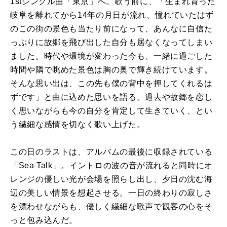
1stシングル曲「東京」へ。歌う前に、「生まれ育った
岐阜を離れてから14年の月日が流れ、憧れていたはず
のこの街の景色も当たり前になって、あんなに自信た
っぷりに故郷を飛び出した自分も居なくなってしまい
ました。時代や環境が変わった今も、一緒に過ごした
時間や隣で眺めた景色は胸の奥で輝き続けています。
そんな思い出は、この先も僕の背中を押してくれるは
ずです」と曲に込めた思いを語る。過去や故郷を恋し
く思いながらも今の自分を肯定して生きていく、とい
う繊細な感情を切なく歌い上げた。
この日のラストは、アルバムの最後に収録されている
「Sea Talk」。イントロの波の音が流れると同時にオ
レンジの優しい光が会場を照らし出し、夕日の沈む海
辺の美しい情景を想起させる。一日の終わりの寂しさ
を漂わせながらも、優しく繊細な歌声で観客の心をそ
っと包み込んだ。