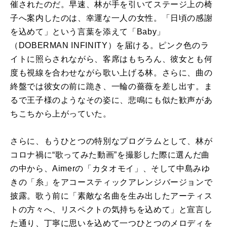
催されたのだ。早速、林が手を引いてステージ上の椅
子へ案内したのは、幸運な一人の女性。「日頃の感謝
を込めて」という言葉を添えて「Baby」
（DOBERMAN INFINITY）を届ける。ピンク色のラ
イトに照らされながら、客席はもちろん、彼女とも何
度も視線を合わせながら歌い上げる林。さらに、曲の
終盤では彼女の前に跪き、一輪の薔薇を差し出す。ま
るで王子様のようなその姿に、悲鳴にも似た歓声があ
ちこちから上がっていた。
さらに、もうひとつの特別なプログラムとして、林が
コロナ禍に“歌ってみた動画”を撮影した際に選んだ曲
の中から、Aimerの「カタオモイ」、そして中島みゆ
きの「糸」をアコースティックアレンジバージョンで
披露。歌う前に「素敵な名曲を生み出したアーティス
トの方々へ、リスペクトの気持ちを込めて」と宣言し
た通り、丁寧に思いを込めて一つひとつのメロディを