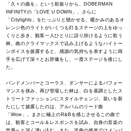
「久々の曲を」という前振りから、DOBERMAN
INFINITYの「LOVE U DOWN」、さらに
「Citylights」をたっぷりと聴かせる。暖かみのあるオ
レンジ色のライトがいくつも灯るステージの上をゆっ
くりと歩き、観客一人ひとりに語り掛けるように歌う
林。曲のクライマックスで込み上げるようなハイトー
ンボイスを披露すると、感謝の気持ちを表すように両
手を広げて深々とお辞儀をし、一度ステージを後にし
た。
バンドメンバーとコーラス、ダンサーによるパフォー
マンスを挟み、再び登場した林は、白を基調としたス
トリートファッションにスタイルチェンジ。装いを新
たにして披露したのは、アルバムのリード曲
「Wow」。まさに極上のR&Bを感じさせるこの曲で
は、観客とコール＆レスポンスを試み、自身の音楽の
世界へと深く誘い込む。また、楽曲の後半ではメンバ