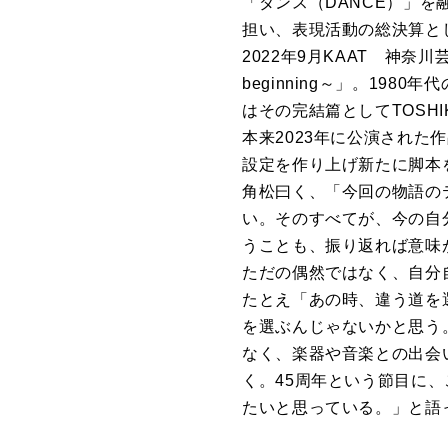
「ダンス（DANCE）」
担い、表現活動の総決算と
2022年9月KAAT 神奈川芸術
beginning～」。19
はその完結篇としてTOSHIKI K
本来2023年に公演され
設定を作り上げ新たに脚本を書い
角松曰く、「今回の物語の
い。そのすべてが、今の自
うことも、振り返れば意味
ただの偶然ではなく、自分
たとえ「あの時、違う道を
を選ぶんじゃないかと思う
なく、楽器や音楽との出会
く。45周年という節目に
たいと思っている。」と語