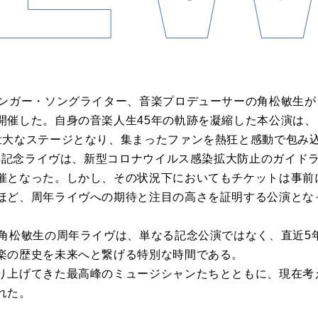
シンガー・ソングライター、音楽プロデューサーの角松敏生が
開催した。自身の音楽人生45年の軌跡を凝縮した本公演は、
壮大なステージとなり、集まったファンを熱狂と感動で包み
0周年記念ライヴは、新型コロナウイルス感染拡大防止のガイド
催となった。しかし、その状況下においてもチケットは事前
ほど、周年ライヴへの期待と注目の高さを証明する公演とな
。角松敏生の周年ライヴは、単なる記念公演ではなく、直近5
楽の歴史を未来へと繋げる特別な時間である。
り上げてきた最高峰のミュージシャンたちとともに、現在考
れた。