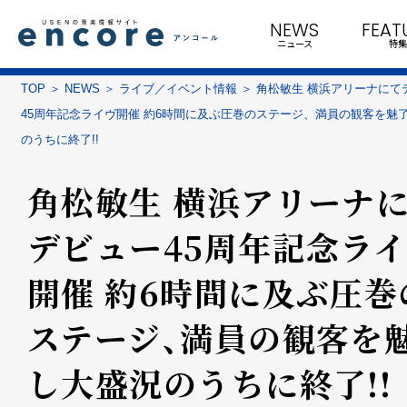
NEWS
FEAT
ニュース
特集
TOP
NEWS
ライブ／イベント情報
角松敏生 横浜アリーナにて
45周年記念ライヴ開催 約6時間に及ぶ圧巻のステージ、満員の観客を魅
のうちに終了!!
角松敏生 横浜アリーナ
デビュー45周年記念ラ
開催 約6時間に及ぶ圧巻
ステージ、満員の観客を
し大盛況のうちに終了!!