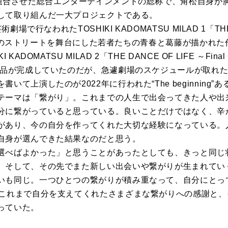
を融合させた総合エンターテインメントの総称で、角松自身が
して取り組んだ一大プロジェクトである。
劇場で行なわれたTOSHIKI KADOMATSU MILAD 1「THE D
80年代のストリートを舞台にした若者たちの青春と葛藤が描かれた
ADOMATSU MILAD 2「THE DANCE OF LIFE ～Fin
た作品が完成していたのだが、急遽劇場のスケジュールが取れた
て上演したのが2022年に行われた“The beginning”あ
テーマは「繋がり」。これまでの人生で出会ってきた人や出
分に繋がっていると思っている。良いことだけではなく、辛
があり、今の自分を作ってくれた大切な経験になっている。
自身が選んできた結果なのだと思う。
選べばよかった」と思うことがあったとしても、きっと同じ
。そして、その先でまた新しい出会いや繋がりが生まれてい
いも同じ。一つひとつの繋がりが積み重なって、自分にとっ
、これまで自分を支えてくれたさまざまな繋がりへの感謝と
っていた。