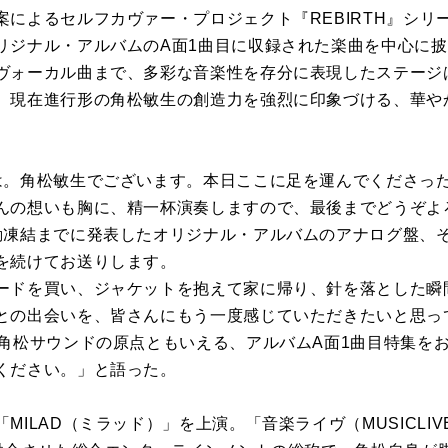
案によるセルフカヴァー・プロジェクト『REBIRTH』シリ
リジナル・アルバムのA面1曲目に収録された楽曲を中心に
ヴォーカル曲まで、多彩な音楽性を存分に表現したステージ
、現在進行形の角松敏生の創造力を強烈に印象づける、華や
は。角松敏生でございます。本日ここに足を運んでくださっ
んの想いも胸に、精一杯演奏しますので、最後までどうぞよ
動凍結までに発表したオリジナル・アルバムのアナログ盤、そ
を続けてお送りします。
ードを買い、ジャケットを抱えて家に帰り、針を落とした瞬
との出会いを、皆さんにもう一度感じていただきたいと思っ
た角松サウンドの原点ともいえる、アルバムA面1曲目特集を
ください。」と語った。
MILAD（ミラッド）」を上演。「音楽ライヴ（MUSICLIV