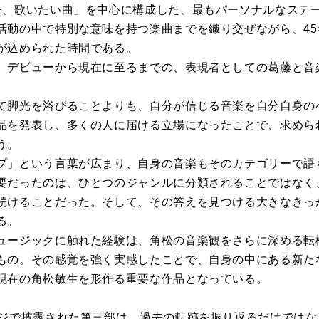
、歌いたい曲」を中心に構成した、最もパーソナルなステ
活動の中で特別な意味を持つ楽曲までを織り交ぜながら、4
が込められた時間である。
、デビューから現在に至るまでの、表現者としての葛藤と音
て脚光を浴びることよりも、自分が信じる音楽を自分自身の
品を発表し、多くの人に届ける立場になったことで、求めら
う。
プ」という言葉が広まり、自身の音楽もそのカテゴリーで語
要だったのは、ひとつのジャンルに分類されることではなく
続けることだった。そして、その答えを見つける大きなきっ
る。
ュージックに触れた経験は、角松の音楽観をさらに深める転
もの。その感覚を強く実感したことで、自身の中にある新た
現在の角松敏生を形作る重要な作品となっている。
ージで披露された第三部は、過去の軌跡を振り返るだけでは