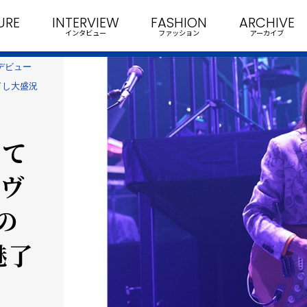
URE
INTERVIEW
FASHION
ARCHIVE
インタビュー
ファッション
アーカイブ
デビュー
了し大盛況
にて
イヴ
の
魅了