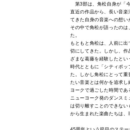
第3部は、角松自身が「今
直近の作品から、長い音楽
てきた自身の音楽への想い
その中で角松が語ったのは
た。
もともと角松は、人前に出
切にしてきた。しかし、作
ざまな葛藤を経験したとい
時代とともに「シティポッ
た。しかし角松にとって重
たい音楽とは何かを追求し
ヨークで過ごした時間であ
ニューヨーク発のダンスミ
は切り離すことのできない
から生まれた楽曲たちは、
45周年という節目のステ