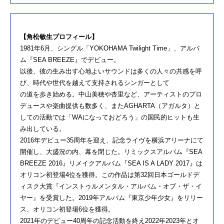
【角松敏生プロフィール】
1981年6月、シングル「YOKOHAMA Twilight Time」、アルバ
ム『SEA BREEZE』でデビュー。
以後、彼の生み出す心地よいサウンドは多くの人々の共感を呼
び、時代や世代を越えて支持されるシンガーとして
の道を歩き始める。中山美穂や杏里など、アーティストのプロ
デュースや楽曲提供も数多く、またAGHARTA（アガルタ）と
しての活動では「WAになっておどろう」の国民的ヒットも生
み出している。
2016年デビュー35周年を迎え、記念ライヴを横浜アリーナにて
開催し、大盛況の内、幕を閉じた。リミックスアルバム『SEA
BREEZE 2016』リメイクアルバム『SEA IS A LADY 2017』は
オリコン初登場4位を獲得。この作品は第32回日本ゴールドデ
ィスク大賞『インストゥルメンタル・アルバム・オブ・ザ・イ
ヤー』を受賞した。2019年アルバム『東京少年少女』をリリー
ス、オリコン初登場6位を獲得。
2021年のデビュー40周年の記念活動を終え2022年2023年とオ