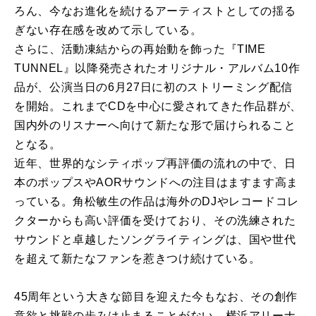
ろん、今なお進化を続けるアーティストとしての揺る
ぎない存在感を改めて示している。
さらに、活動凍結からの再始動を飾った『TIME
TUNNEL』以降発売されたオリジナル・アルバム10作
品が、公演当日の6月27日に初のストリーミング配信
を開始。これまでCDを中心に愛されてきた作品群が、
国内外のリスナーへ向けて新たな形で届けられること
となる。
近年、世界的なシティポップ再評価の流れの中で、日
本のポップスやAORサウンドへの注目はますます高ま
っている。角松敏生の作品は海外のDJやレコードコレ
クターからも高い評価を受けており、その洗練された
サウンドと卓越したソングライティングは、国や世代
を超えて新たなファンを惹きつけ続けている。
45周年という大きな節目を迎えた今もなお、その創作
意欲と挑戦の歩みは止まることがない。横浜アリーナ