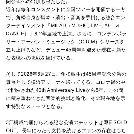
閉会式への出演も果たした。
近年は毎年コンスタントに全国ツアーを開催する一方
で、角松自身が脚本・演出・音楽を手掛ける総合エン
ターテインメント「MILAD（MUSIC, LIVE, ACT &
DANCE）」を2年連続で上演。さらに、コンテンポラ
リー・アーバン・ミュージック（C.U.M）シリーズを
立ち上げるなど、デビュー45周年を迎えた現在も新た
な表現への挑戦を続けている。
そして2026年6月27日、角松敏生は45周年記念公演の
舞台として横浜アリーナへ帰ってくる。コロナ禍の中
で開催された40th Anniversary Liveから5年。この間
に積み重ねてきた音楽的挑戦と進化、その現在地を示
す特別なステージとなる。
3部構成で届けられる記念公演のチケットは即日SOLD
OUT。長年にわたり支持を続けるファンの存在はもち