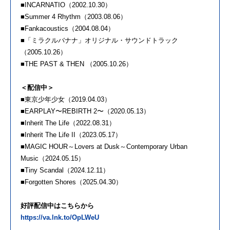
■INCARNATIO（2002.10.30）
■Summer 4 Rhythm（2003.08.06）
■Fankacoustics（2004.08.04）
■「ミラクルバナナ」オリジナル・サウンドトラック
（2005.10.26）
■THE PAST & THEN （2005.10.26）
＜配信中＞
■東京少年少女（2019.04.03）
■EARPLAY〜REBIRTH 2〜（2020.05.13）
■Inherit The Life（2022.08.31）
■Inherit The Life II（2023.05.17）
■MAGIC HOUR～Lovers at Dusk～Contemporary Urban
Music（2024.05.15）
■Tiny Scandal（2024.12.11）
■Forgotten Shores（2025.04.30）
好評配信中はこちらから
https://va.lnk.to/OpLWeU