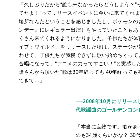
「久しぶりだから“誰も来なかったらどうしよう？”
てたよ！”ってリリースイベントに会いに来てくれ
場所なんだということを感じましたし、ポケモンの
ンデー』にレギュラー出演）をやっていたこともあ
くさん来てくれるようになりました。子供たちが体
イプ：ワイルド」
をリリースした頃は、ステージが
わせて、子供たちが我慢できずに歌い始めちゃって
合唱になって、“アニメの力ってすごい！”と実感し
隆さんから頂いた“歌は
30
年経っても
40
年経っても
てきて…」
──2008年10月にリリ
代歌謡曲のゴールデンコン
「本当に宝物です。歌があ
のも
34
歳くらいかな？
30