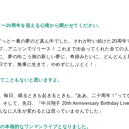
ュー20周年を迎える心境から聞かせてください。
がずっと一番の夢のど真ん中でした。それが叶い続けた
20
周年
プ…アニソンでリリース！ これまで出会ってくれた全ての
に、夢の向こう側の新しい夢に、奇跡みたいに、どんどんと
日です。無事に生きて、やめずにしぶとく！」
ってこともないと思いますよ。
。毎日、眠るときも起きるときも、“ああ、二十周年！”って
。そして、先日、『中川翔子
20th Anniversary Birthday Liv
んなに人生が変わるとは思っていませんでした」
初の本格的なワンマンライブとなりました。