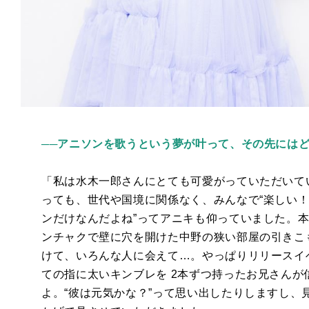
──アニソンを歌うという夢が叶って、その先には
「私は水木一郎さんにとても可愛がっていただいて
っても、世代や国境に関係なく、みんなで“楽しい！
ンだけなんだよね”ってアニキも仰っていました。
ンチャクで壁に穴を開けた中野の狭い部屋の引きこ
けて、いろんな人に会えて…。やっぱりリリースイ
ての指に太いキンブレを
2
本ずつ持ったお兄さんが
よ。“彼は元気かな？”って思い出したりしますし、