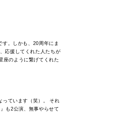
です。しかも、
20
周年にま
人、応援してくれた人たちが
星座のように繋げてくれた
なっています（笑）。 それ
e
』も
2
公演、無事やらせて