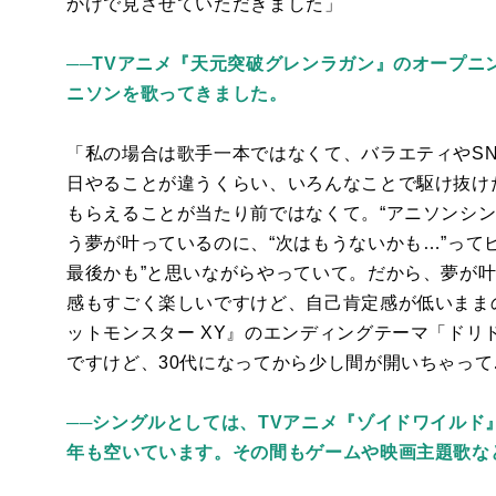
かげで見させていただきました」
──TVアニメ『天元突破グレンラガン』のオープ
ニソンを歌ってきました。
「私の場合は歌手一本ではなくて、バラエティや
S
日やることが違うくらい、いろんなことで駆け抜け
もらえることが当たり前ではなくて。“アニソンシン
う夢が叶っているのに、“次はもうないかも…”って
最後かも”と思いながらやっていて。だから、夢が
感もすごく楽しいですけど、自己肯定感が低いまま
ットモンスター
XY
』のエンディングテーマ「ドリ
ですけど、
30
代になってから少し間が開いちゃって
──シングルとしては、TVアニメ『ゾイドワイルド』の
年も空いています。その間もゲームや映画主題歌な