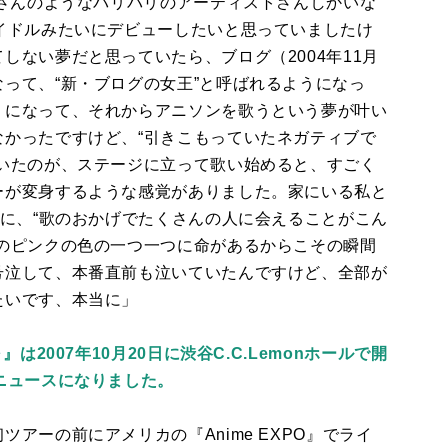
さんのようなバリバリのアーティストさんしかいな
イドルみたいにデビューしたいと思っていましたけ
てしない夢だと思っていたら、ブログ（
2004
年
11
月
って、“新・ブログの女王”と呼ばれるようになっ
うになって、それからアニソンを歌うという夢が叶い
かったですけど、“引きこもっていたネガティブで
いたのが、ステージに立って歌い始めると、すごく
ーが変身するような感覚がありました。家にいる私と
のに、“歌のおかげでたくさんの人に会えることがこん
のピンクの色の一つ一つに命があるからこその瞬間
号泣して、本番直前も泣いていたんですけど、全部が
たいです、本当に」
は2007年10月20日に渋谷C.C.Lemonホールで開
ニュースになりました。
初ツアーの前にアメリカの『
Anime EXPO
』でライ