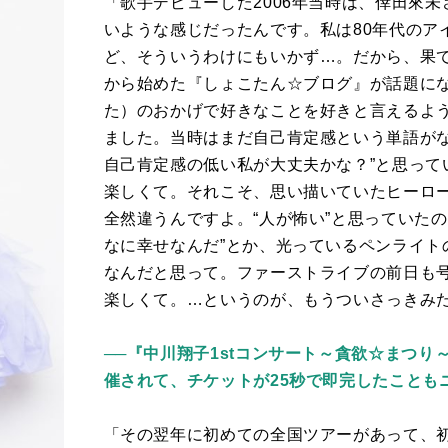
「歌手デビューした
2006
年当時は、倖田來未
いような感じだったんです。私は
80
年代のア
ど、そういうわけにもいかず…。だから、果
から始めた『しょこたん☆ブログ』が話題にな
た）のおかげで好きなことを好きと言えるよ
ました。当時はまだ自己肯定感という単語がな
自己肯定感の低い私が大丈夫かな？”と思って
楽しくて。それこそ、思い描いていたヒーロ
全然違うんですよ。“人が怖い”と思っていた
なに幸せなんだ”とか、光っているペンライト
なんだと思って。ファーストライブの前日も
楽しくて。…というのが、もうついさっきみ
──『中川翔子1stコンサート～貪欲☆まつり～』
催されて、チケットが25秒で即完したことも
「その翌年に初めての全国ツアーがあって、