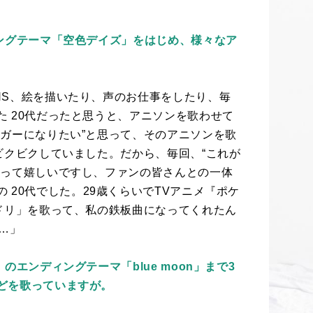
ニングテーマ「空色デイズ」をはじめ、様々なア
NS
、絵を描いたり、声のお仕事をしたり、毎
た
20
代だったと思うと、アニソンを歌わせて
ガーになりたい”と思って、そのアニソンを歌
ビクビクしていました。だから、毎回、“これが
叶って嬉しいですし、ファンの皆さんとの一体
の
20
代でした。
29
歳くらいで
TV
アニメ『ポケ
ドリ」を歌って、私の鉄板曲になってくれたん
…」
エンディングテーマ「blue moon」まで3
どを歌っていますが。