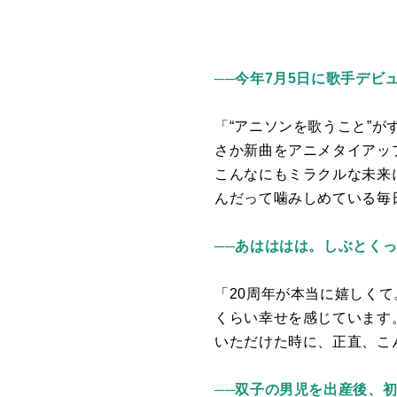
──
今年7月5日に歌手デビ
「“アニソンを歌うこと”
さか新曲をアニメタイアッ
こんなにもミラクルな未来
んだって噛みしめている毎
──あはははは。しぶとく
「
20
周年が本当に嬉しくて
くらい幸せを感じています
いただけた時に、正直、こ
──双子の男児を出産後、