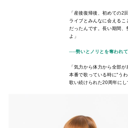
「
産後復帰後、初めての2
ライブとみんなに会えるこ
だったんです。長い期間、
よ」
──勢いとノリとを奪われ
「気力から体力から全部が
本番で歌っている時に“う
歌い続けられた
20
周年にし