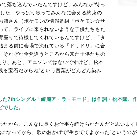
って落ち込んでいたんですけど、みんなが“待っ
ました。やっぱり歌ってみんなに会える約束の
お姉さん（ポケモンの情報番組『ポケモン☆サ
って、ライブに来られないような子供たちもた
育座りで待機してくれているんですけど、
「タ
始まる前に会場で流れている
「ドリドリ」
に合
。それぞれ全然違うところから来た子供たちの
たり、あと、アニソンではないですけど、松本
残る宝石だからね”という言葉がどんどん染み
ースした7thシングル「綺麗ア・ラ・モード」は作詞・松本隆、
ビでした。
ったから、こんなに長くお仕事を続けられたんだと思います
代になってから、歌のおかげで“生きててよかった”というの