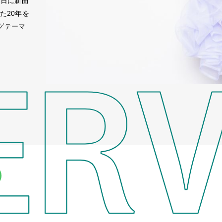
念日に新曲
けた20年を
グテーマ