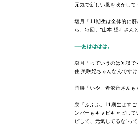
元気で新しい風を吹かして
塩月「
11
期生は全体的に肝
ら、毎回、“山本 望叶さん
──あはははは。
塩月「っていうのは冗談で
住 美咲妃ちゃんなんです
岡腰「いや、希依音さんも
泉「ふふふ。
11
期生はすご
ンバーもキャピキャピして
ピして、元気してるな”っ