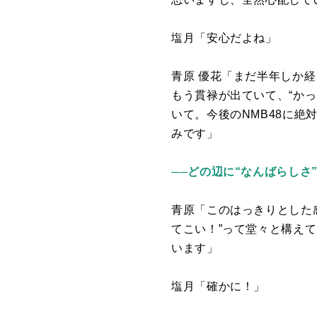
塩月「安心だよね」
青原 優花「まだ半年しか
もう貫禄が出ていて、“かっ
いて。今後の
NMB48
に絶
みです」
──どの辺に“なんばらしさ
青原「このはっきりとした
てこい！”って堂々と構え
います」
塩月「確かに！」