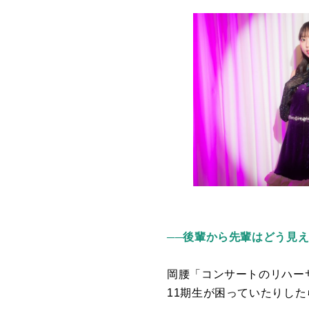
──後輩から先輩はどう見
岡腰「コンサートのリハー
11
期生が困っていたりした