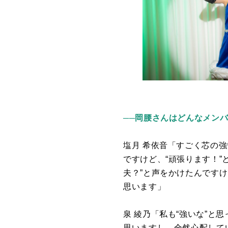
──岡腰さんはどんなメン
塩月 希依音「すごく芯の
ですけど、“頑張ります！
夫？”と声をかけたんですけ
思います」
泉 綾乃「私も“強いな”
思いますし、全然心配して