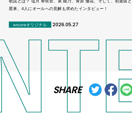
歌謡とは？ 塩月 希依音、泉 綾乃、青原 優花、そして、初選抜
星来、4人にオールへの見解も求めたインタビュー！
2026.05.27
encoreオリジナル
SHARE