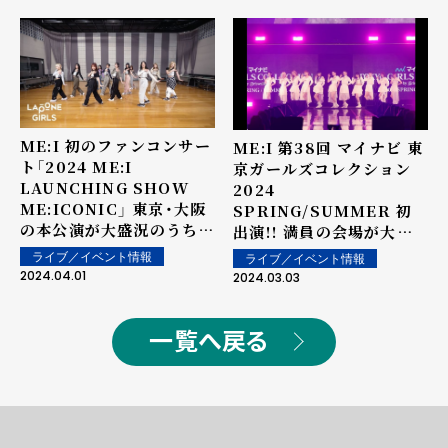
ME:I 初のファンコンサー
ME:I 第38回 マイナビ 東
ト「2024 ME:I
京ガールズコレクション
LAUNCHING SHOW
2024
ME:ICONIC」 東京・大阪
SPRING/SUMMER 初
の本公演が大盛況のうち終
出演!! 満員の会場が大歓
了!! YOU:MEを魅了した
声に包まれた圧巻の初パフ
ライブ／イベント情報
ライブ／イベント情報
話題曲『＆ME (ME:I
ォーマンスを披露!
2024.04.01
2024.03.03
Ver.)』 のRehearsal
Video初公開!!
一覧へ戻る