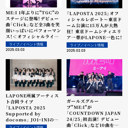
ME:I 1年ぶりに"TGC"の
『LAPOSTA 2025』オフ
ステージに登場！デビュー
ィシャルレポート～東京ド
曲「Click」など全3曲を笑
ーム公演に15万人が大熱
顔いっぱいにパフォーマン
狂！ 東京ドームシティエリ
ス！＜オフィシャルライブ
ア一帯がLAPONE一色に！
レポート＞
ライブ／イベント情報
ライブ／イベント情報
2025.03.03
2025.02.03
LAPONE所属アーティス
ガールズグルー
ト合同ライブ
プ"ME:I"が
「LAPOSTA 2025
「COUNTDOWN JAPAN
Supported by
24/25」初出演！ デビュー
docomo」 JO1・INIのソ
曲「Click」など10曲を
ロステージやME:Iのファ
ライブ／イベント情報