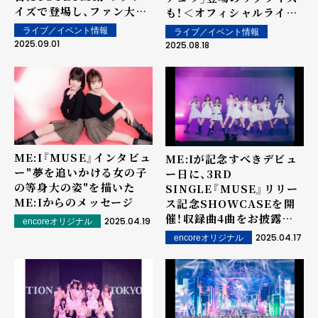
イズで登場し、ファン大歓
も！＜オフィシャルライブ
喜！ 12月には東京で追加公
レポート＞
ライブ／イベント情報
ライブ／イベント情報
演の開催も決定！＜オフィ
2025.09.01
2025.08.18
シャルライブレポート＞
ME:I『MUSE』インタビュ
ME:Iが記念すべきデビュ
ー――"夢を追いかける女の子
ー日に、3RD
の等身大の姿"を描いた
SINGLE『MUSE』リリー
ME:Iからのメッセージ
ス記念SHOWCASEを開
催！収録曲4曲をお披露目
2025.04.19
encoreオリジナル
＆初ツアー開催決定のサプ
2025.04.17
encoreオリジナル
ライズも！＜オリジナルイ
ベントレポート＞