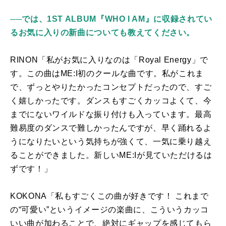
──では、1ST ALBUM『WHO I AM』に収録されてい
るお気に入りの新曲についても教えてください。
RINON「私がお気に入りなのは「
Royal Energy
」で
す。この曲は
ME:I
初のクールな曲です。私がこれま
で、ずっとやりたかったコンセプトだったので、すご
く嬉しかったです。ダンスもすごくカッコよくて、今
までにないワイルドな振り付けも入っています。最高
難易度のダンスで難しかったんです
が
、早く踊れるよ
うになりたいという気持ちが強くて、一気に乗り越え
ることができました。新しい
ME:I
が見ていただけるは
ずです！」
KOKONA「私もすごくこの曲が好きです！ これまで
の
“
可愛い
”
というイメージの楽曲に、こういうカッコ
いい曲が加わることで、絶対にギャップを感じてもら