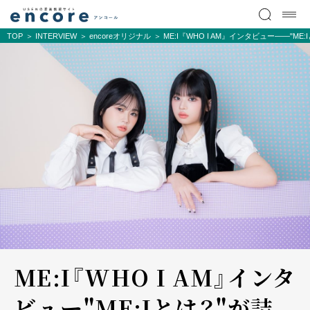
TOP
INTERVIEW
encoreオリジナル
ME:I『WHO I AM』インタビュー――"
ME:I『WHO I AM』インタ
ビュー――"ME:Iとは？"が詰