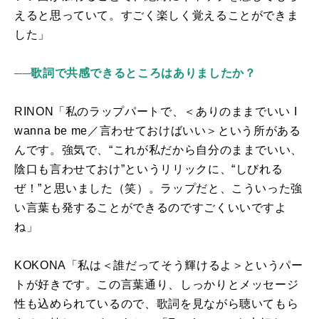
えると思っていて。すごく楽しく覚えることができま
した」
──歌詞で共感できるところはありましたか？
RINON「私のラップパートで、＜ありのままでいい
I
wanna be me／⾔わせておけばいい＞という所がある
んです。
強気で、
“
これが私だから自分のままでいい、
陰口も言わせておけ
”
というリリックに、
“
しびれる
ぜ！
”
と
思いました（笑）。ラップだと、こういった強
い言葉も発することができるのですごくいいですよ
ね」
KOKONA「私は＜誰だってそう輝けるよ＞というパー
トが好きです。この言葉通り、しっかりとメッセージ
性も込められているので、歌詞を見ながら聴いてもら