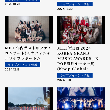
堂々パフォーマンス！ ＜オ
ンミーティングで幕開け！
2025.01.28
ライブ／イベント情報
フィシャルライブレポート
2024.12.30
＞
ME:I 年内ラストのファン
ME:I「第1回 2024
コンサート！＜オフィシャ
KOREA GRAND
ルライブレポート＞
MUSIC AWARDS」 K-
POP海外ルーキー賞
ライブ／イベント情報
(Kpop Global
2024.12.13
Rookies)を初受賞‼
ライブ／イベント情報
2024.11.18