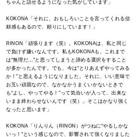
ちゃんと話せるようになった気がしています」
KOKONA「それに、おもしろいことを言ってくれる信
頼感もあるので、頼りにしています！」
RINON「頑張ります（笑）。
KOKONA
は、私と同じ
で負けず嫌いなんです。私も
KOKONA
も、これまで
は
“
無理だ
…”
と思ってしまうと諦める選択をすること
が多かったんです。でも、今は
“
とりあえずやってみる
か！
”
と思えるようになりました。それに、いい意味で
お互い頑固なので、なかなかうまくいかないときで
も
“
よし、やってやる！
”
って気合いが入って、出来な
いまま終わらせないんです（笑）。そこはかなり強く
なったと思います」
KOKONA「りんりん（
RINON
）がつねに
“
やるしかな
いっ！
”
という
感じなので、影響されて強くなりました