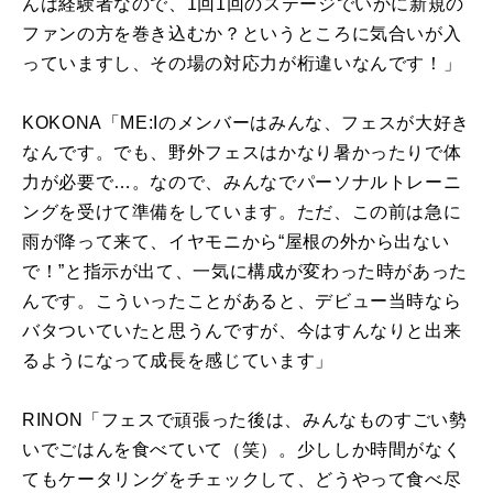
んは経験者なので、1回1回のステージでいかに新規の
ファンの方を巻き込むか？というところに気合いが入
っていますし、その場の対応力が桁違いなんです！」
KOKONA「
ME:I
のメンバーはみんな、フェスが大好き
なんです。でも、野外フェスはかなり暑かったりで体
力が必要で
…
。
なので
、みんなでパーソナルトレーニ
ングを受けて準備をしています。ただ、この前は急に
雨が降って来て、イヤモニから
“
屋根の外から出ない
で！
”
と指示が出て、一気に構成が変わった時があった
んです。こういったことがあると、デビュー当時なら
バタついていたと思うんですが、今はすんなりと出来
るようになって成長を感じています」
RINON「フェスで頑張った後は、みんなものすごい勢
いでごはんを食べていて（笑）。少ししか時間がなく
てもケータリングをチェックして、どうやって食べ尽