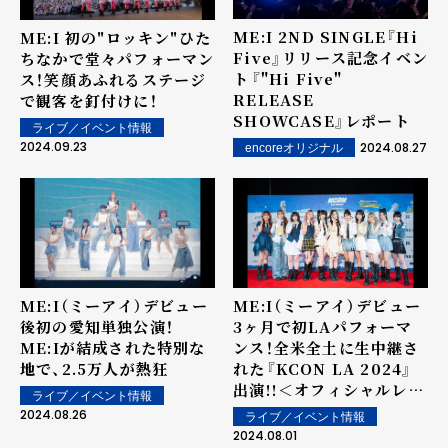
ME:I 2ND SINGLE『Hi
ME:I 初の"ロッキン"ひた
Five』リリース記念イベン
ちなかで堂々パフォーマン
ト――『"Hi Five"
ス！笑顔あふれるステージ
RELEASE
で観客を釘付けに！
SHOWCASE』レポート
ライブ／イベント情報
2024.09.23
2024.08.27
encoreオリジナル
ME:I（ミーアイ）デビュー
ME:I（ミーアイ）デビュー
後初の愛知単独公演！
3ヶ月で初LAパフォーマ
ME:Iが結成された特別な
ンス！全米全土に生中継さ
地で、2.5万人が熱狂
れた『KCON LA 2024』
出演!!＜オフィシャルレポ
ライブ／イベント情報
ート＞
2024.08.26
ライブ／イベント情報
2024.08.01