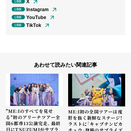
X
Instagram
YouTube
TikTok
あわせて読みたい関連記事
"ME:Iのすべてを見せ
ME:I初の全国ツアーは度
る"初のアリーナツアー全
肝を抜く新鮮なステージ！
国6都市13公演完走。最終
ラストに「キャプテンピカ
日にTSUZUMIがサプラ
チュウ」登場のサプライズ