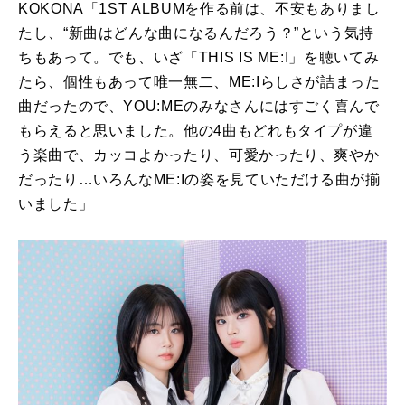
KOKONA「
1ST ALBUM
を作る前は、不安もありまし
たし、
“
新曲はどんな曲になるんだろう？
”
という気持
ちもあって。でも、いざ「
THIS IS ME:I
」を聴いてみ
たら、個性もあって唯一無二、
ME:I
らしさが詰まった
曲だったので、
YOU:ME
のみなさんにはすごく喜んで
もらえると思いました。他の4曲もどれもタイプが違
う楽曲で、カッコよかったり、可愛かったり、爽やか
だったり
…
いろんな
ME:I
の姿を見ていただける曲が揃
いました」