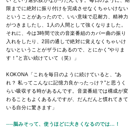
い
”
という選択肢がなかったんです。毎日のように、期
限までに絶対に振り付けを完成させなくちゃいけない
ということがあったので、いい意味で忍耐力、精神力
がつきましたし、1人の人間として強くなりました。
それに、今は3時間で次の音楽番組のカバー曲の振り
入れをしたり、2回の通しで絶対に覚えなくちゃいけ
ないということがザラにあるので、とにかく
“
やりま
す！
”
と言い続けていて（笑）」
KOKONA「これを毎日のように続けていると、
“
あ
れ？ 私ってこんなに記憶力良かったっけ？
”
と思うく
らい吸収する時があるんです。音楽番組では構成が変
わることもよくあるんですが、だんだんと慣れてきて
いる自分に驚きます」
──脳みそって、使うほどに大きくなるのでは…！