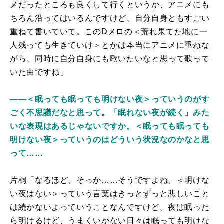
メだったところも良くして行くというか、アニメにも
ちろん沿ってはいるんですけど、自分自身ともすごい
重ねて書いていて。このDメロの＜荒れ果てた地に一
人残っても生きていけ＞とかは本当にアニメに重ねな
がら、同時に自分自身にも歌いたいなと思って歌って
いた曲ですね」
――＜眠っても眠っても明けない夜＞っていうのがす
ごく不思議だなと思って。「眠れない夜が続く」みた
いな表現はあるじゃないですか。＜眠っても眠っても
明けない夜＞っていうのはどういう状況なのかなと思
って……
片桐「なるほど、そっか……そうですよね。＜明けな
い夜はない＞っていう言葉はきっとずっと悲しいこと
は続かないよっていうことなんですけど。夜は眠った
ら明けるけど、うまくいかない日々は眠っても明けな