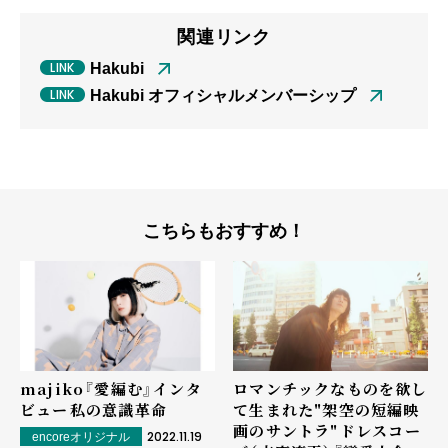
関連リンク
Hakubi
Hakubi オフィシャルメンバーシップ
こちらもおすすめ！
majiko『愛編む』インタ
ロマンチックなものを欲し
ビュー――私の意識革命
て生まれた"架空の短編映
画のサントラ"――ドレスコー
2022.11.19
encoreオリジナル