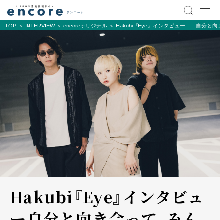
TOP
INTERVIEW
encoreオリジナル
Hakubi『Eye』インタビュー――自分
Hakubi『Eye』インタビュ
ー――自分と向き合って、みん