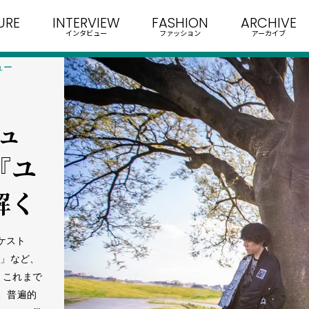
URE
INTERVIEW
FASHION
ARCHIVE
インタビュー
ファッション
アーカイブ
ュー
ビュ
『ユ
解く
ケスト
日」など、
、これまで
、普遍的