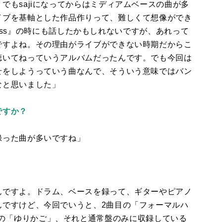
。でも
saji
になってからはミディアムベースの曲が多
イブを基軸とした作品作りって、難しくて想像ができ
ss
』の時にも話したかもしれないですが、あれって
ですよね。その理由がライブができない時期だからこ
聴いてねっていうアルバムだったんです。でも今回は
せをしようっていう曲なんで、そういう意味ではバン
なと思いました」
ですか？
録った曲が多いですね」
んですよ。ドラム、ベースを録って、ギターやピアノ
んですけど、今回でいうと、
2
曲目の「フォーマルハ
の「ゆりかご」、それと通常盤のみに収録している