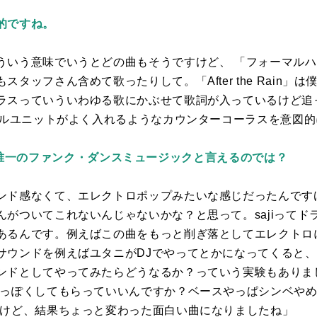
的ですね。
ういう意味でいうとどの曲もそうですけど、 「フォーマル
もスタッフさん含めて歌ったりして。「
After the Rain
」は
ラスっていういわゆる歌にかぶせて歌詞が入っているけど追
ルユニットがよく入れるようなカウンターコーラスを意図的
ain」は唯一のファンク・ダンスミュージックと言えるのでは？
ンド感なくて、エレクトロポップみたいな感じだったんです
んがついてこれないんじゃないかな？と思って。
saji
ってド
あるんです。例えばこの曲をもっと削ぎ落としてエレクトロ
サウンドを例えばユタニが
DJ
でやってとかになってくると、
ンドとしてやってみたらどうなるか？っていう実験もありま
生っぽくしてもらっていいんですか？ベースやっぱシンベや
たけど、結果ちょっと変わった面白い曲になりましたね」