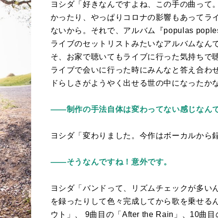
ヨシダ「好きなんですよね、この手の曲って
かったり、やっぱりコロナの影響もあってラ
ないから。それで、アルバム『
populas pople
ライブのセットリストみたいなアルバムなん
そ、お家で聴いてもライブに行った気持ちで
ライブで会いに行った時にみんなと答え合わ
ドらしさがようやく出せる世の中になったか
――制作の手法自体は変わってない感じなん
ヨシダ「変わりました。今作はボーカルから
――そうなんですね！意外です。
ヨシダ「バンドって、リズムチェックが多い
を録ったりして色々完成してから歌を乗せる
ウト」、
9
曲目の「
After the Rain
」、
10
曲目