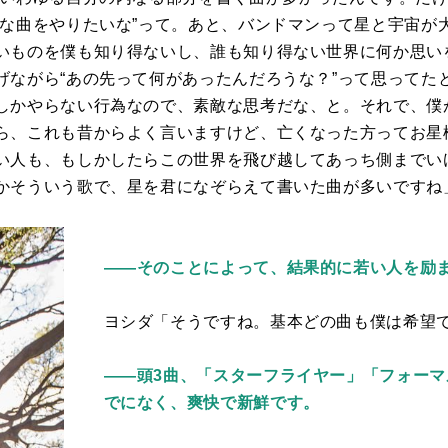
クな曲をやりたいな”って。あと、バンドマンって星と宇宙が
いものを僕も知り得ないし、誰も知り得ない世界に何か思い
げながら“あの先って何があったんだろうな？”って思ってた
しかやらない行為なので、素敵な思考だな、と。それで、僕
ら、これも昔からよく言いますけど、亡くなった方ってお星
い人も、もしかしたらこの世界を飛び越してあっち側までい
かそういう歌で、星を君になぞらえて書いた曲が多いですね
――そのことによって、結果的に若い人を励
ヨシダ「そうですね。基本どの曲も僕は希望
――頭3曲、「スターフライヤー」「フォー
でになく、爽快で新鮮です。