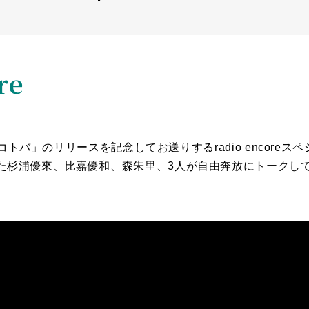
re
アイコトバ」のリリースを記念してお送りするradio encor
杉浦優來、比嘉優和、森朱里、3人が自由奔放にトークしているra