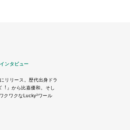
」インタビュー
6日にリリース。歴代出身ドラ
ズ︕』から比嘉優和。そし
キワクワクなLucky²ワール