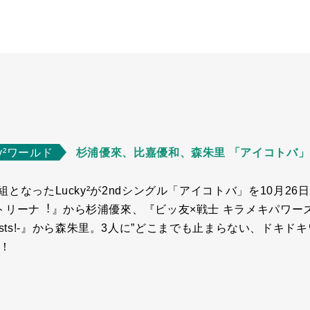
y²ワールド
杉浦優來、比嘉優和、森朱里 「アイコトバ
となったLucky²が2ndシングル「アイコトバ」を10月2
パトリーナ︕』から杉浦優來、『ビッ友×戦士 キラメキパワー
Artists!-』から森朱里。3人に”どこまでも止まらない、ドキド
た！