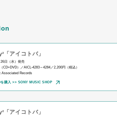
ion
ky²「アイコトバ」
月
26
日（水）発売
（
CD+DVD
）／
AICL-4283
～
4284
／
2,200
円（税込）
 Associated Records
Dを購入 >> SONY MUSIC SHOP
ky²「アイコトバ」