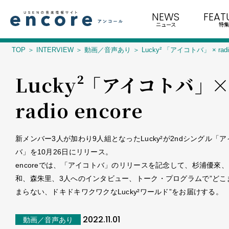
NEWS
FEAT
ニュース
特集
TOP
INTERVIEW
動画／音声あり
Lucky² 「アイコトバ」 × radio
Lucky² 「アイコトバ」 
radio encore
新メンバー3人が加わり9人組となったLucky²が2ndシングル「
バ」を10月26日にリリース。
encoreでは、「アイコトバ」のリリースを記念して、杉浦優來
和、森朱里、3人へのインタビュー、トーク・プログラムで”どこ
まらない、ドキドキワクワクなLucky²ワールド”をお届けする。
2022.11.01
動画／音声あり