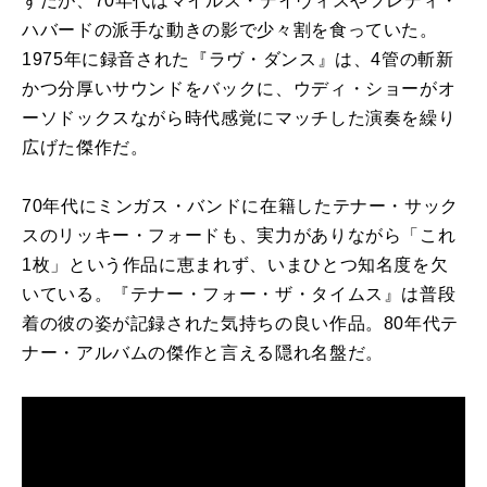
ずだが、
70
年代はマイルス・デイヴィスやフレディ・
ハバードの派手な動きの影で少々割を食っていた。
1975
年に録音された『ラヴ・ダンス』は、
4
管の斬新
かつ分厚いサウンドをバックに、ウディ・ショーがオ
ーソドックスながら時代感覚にマッチした演奏を繰り
広げた傑作だ。
70
年代にミンガス・バンドに在籍したテナー・サック
スのリッキー・フォードも、実力がありながら「これ
1
枚」という作品に恵まれず、いまひとつ知名度を欠
いている。『テナー・フォー・ザ・タイムス』は普段
着の彼の姿が記録された気持ちの良い作品。
80
年代テ
ナー・アルバムの傑作と言える隠れ名盤だ。