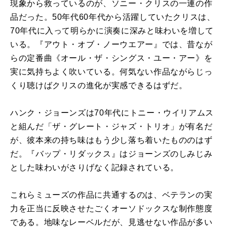
現象から救っているのが、ソニー・クリスの一連の作
品だった。
50
年代
60
年代から活躍していたクリスは、
70
年代に入って明らかに演奏に深みと味わいを増して
いる。『アウト・オブ・ノーウエアー』では、昔なが
らの定番曲《オール・ザ・シングス・ユー・アー》を
実に気持ちよく吹いている。何気ない作品ながらじっ
くり聴けばクリスの進化が実感できるはずだ。
ハンク・ジョーンズは
70
年代にトニー・ウイリアムス
と組んだ「ザ・グレート・ジャズ・トリオ」が有名だ
が、彼本来の持ち味はもう少し落ち着いたもののはず
だ。『バップ・リダックス』はジョーンズのしみじみ
とした味わいがさりげなく記録されている。
これらミューズの作品に共通するのは、ベテランの実
力を正当に反映させたごくオーソドックスな制作態度
である。地味なレーベルだが、見逃せない作品が多い