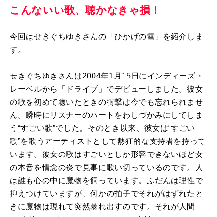
こんないい歌、聴かなきゃ損！
今回はせきぐちゆきさんの「ひかげの雪」を紹介しま
す。
せきぐちゆきさんは2004年1月15日にインディーズ・
レーベルから「ドライブ」でデビューしました。彼女
の歌を初めて聴いたときの衝撃は今でも忘れられませ
ん。瞬時にリスナーのハートをわしづかみにしてしま
う“すごい歌”でした。そのとき以来、彼女は“すごい
歌”を歌うアーティストとして熱狂的な支持者を持って
います。彼女の歌はすごいとしか形容できないほど女
の本音を情念の炎で見事に歌い切っているのです。人
は誰も心の中に魔物を飼っています。ふだんは理性で
抑えつけていますが、何かの拍子でそれがはずれたと
きに魔物は現れて突然暴れ出すのです。それが人間