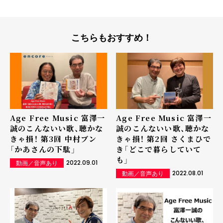
こちらもおすすめ！
Age Free Music 富澤一
Age Free Music 富澤一
誠のこんないい歌、聴かな
誠のこんないい歌、聴かな
きゃ損！ 第3回 中村ブン
きゃ損！ 第2回 さくまひで
「かあさんの下駄」
き「どこで暮らしていて
も」
2022.09.01
動画／音声あり
2022.08.01
動画／音声あり