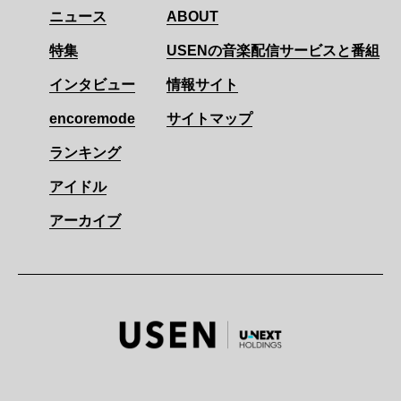
ニュース
ABOUT
特集
USENの音楽配信サービスと番組
インタビュー
情報サイト
encoremode
サイトマップ
ランキング
アイドル
アーカイブ