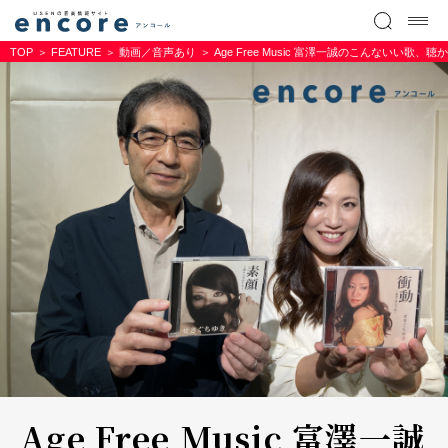
TOP
FEATURE
動画／音声あり
Age Free Music 富澤一誠のこんないい歌
Age Free Music 富澤一誠