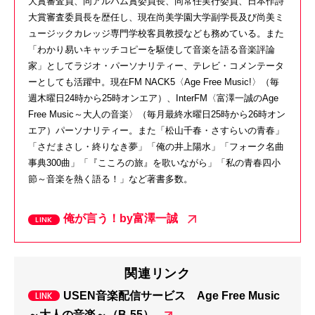
大賞審査員、同アルバム賞委員長、同常任実行委員、日本作詩
大賞審査委員長を歴任し、現在尚美学園大学副学長及び尚美ミ
ュージックカレッジ専門学校客員教授なども務めている。また
「わかり易いキャッチコピーを駆使して音楽を語る音楽評論
家」としてラジオ・パーソナリティー、テレビ・コメンテータ
ーとしても活躍中。現在FM NACK5〈Age Free Music!〉（毎
週木曜日24時から25時オンエア）、InterFM〈富澤一誠のAge
Free Music～大人の音楽〉（毎月最終水曜日25時から26時オン
エア）パーソナリティー。また「松山千春・さすらいの青春」
「さだまさし・終りなき夢」「俺の井上陽水」「フォーク名曲
事典300曲」「『こころの旅』を歌いながら」「私の青春四小
節～音楽を熱く語る！」など著書多数。
俺が言う！by富澤一誠
関連リンク
USEN音楽配信サービス Age Free Music
～大人の音楽～（B-55）