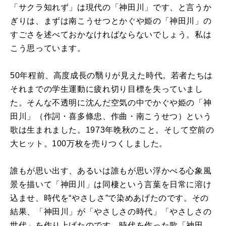
「サクラ知れず」は現代の「神田川」です、と言うか
ぎりは、まずは南こうせつとかぐや姫の「神田川」の
すごさを述べておかなければならないでしょう。私は
こう思っています。
50
年程前、高度成長の翳りが見えた時代。若者たちは
それまでの学生運動に疲れ切り目標を失っていまし
た。そんな不透明に沈んだ空気の中でかぐや姫の「神
田川」（作詞・喜多條忠、作曲・南こうせつ）という
歌は生まれました。
1973
年晩秋のこと。そして空前の
大ヒット。
100
万枚を売りつくしました。
誰もが思い出す、あるいは誰もが思い浮かべる心象風
景を描いて「神田川」は同棲という言葉を日常に溶け
込ませ、時代を“やさしさ”で染めあげたのです。その
結果、「神田川」が「やさしさの時代」「やさしさの
世代」を作り上げたのです。時代を作った歌「神田