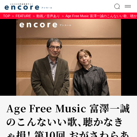
TOP
FEATURE
動画／音声あり
Age Free Music 富澤一誠のこんないい歌
Age Free Music 富澤一誠
のこんないい歌、聴かなき
ゃ損！ 第10回 おがさわらあ