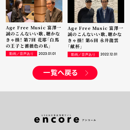
Age Free Music 富澤一
Age Free Music 富澤一
誠のこんないい歌、聴かな
誠のこんないい歌、聴かな
きゃ損！ 第7回 花耶「白馬
きゃ損！ 第6回 永井龍雲
の王子と薔薇色の私」
「献杯」
2023.01.01
2022.12.01
動画／音声あり
動画／音声あり
一覧へ戻る