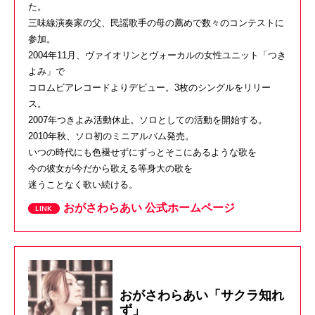
た。
三味線演奏家の父、
民謡歌手の母の薦めで数々のコンテストに
参加。
2004年11月、ヴァイオリンとヴォーカルの
女性ユニット「つき
よみ」で
コロムビアレコードよりデビュー。
3枚のシングルをリリー
ス。
2007年つきよみ活動休止。
ソロとしての活動を開始する。
2010年秋、ソロ初のミニアルバム発売。
いつの時代にも色褪せずに
ずっとそこにあるような歌を
今の彼女が今だから歌える等身大の歌を
迷うことなく歌い続ける。
おがさわらあい 公式ホームページ
おがさわらあい「サクラ知れ
ず」