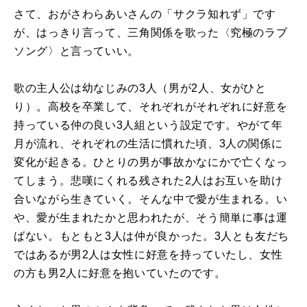
さて、おがさわらあいさんの「サクラ知れず」です
が、はっきり言って、三角関係を歌った〈究極のラブ
ソング〉と言っていい。
歌の主人公は幼なじみの
3
人（男が
2
人、女がひと
り）。高校を卒業して、それぞれがそれぞれに好意を
持っている仲の良い
3
人組という設定です。やがて年
月が流れ、それぞれの生活に慣れた頃、
3
人の関係に
変化が起きる。ひとりの男が事故かなにかで亡くなっ
てしまう。悲嘆にくれる残された
2
人はお互いを助け
合いながら生きていく。そんな中で愛が生まれる。い
や、愛が生まれたかと思われたが、そう簡単に事は運
ばない。もともと
3
人は仲が良かった。
3
人とも友だち
ではあるが男
2
人は女性に好意を持っていたし、女性
の方も男
2
人に好意を抱いていたのです。