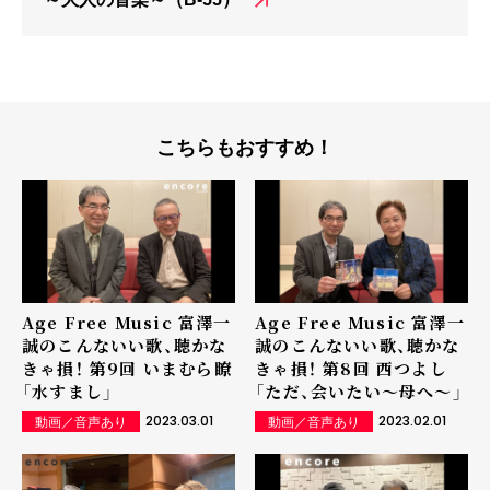
こちらもおすすめ！
Age Free Music 富澤一
Age Free Music 富澤一
誠のこんないい歌、聴かな
誠のこんないい歌、聴かな
きゃ損！ 第9回 いまむら瞭
きゃ損！ 第8回 西つよし
「水すまし」
「ただ、会いたい～母へ～」
2023.03.01
2023.02.01
動画／音声あり
動画／音声あり