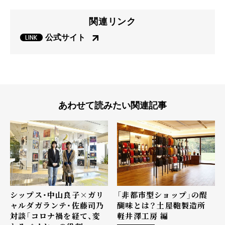
関連リンク
公式サイト
あわせて読みたい関連記事
シップス・中山良子×ガリ
「非都市型ショップ」の醍
ャルダガランテ・佐藤司乃
醐味とは？――土屋鞄製造所
対談「コロナ禍を経て、変
軽井澤工房 編