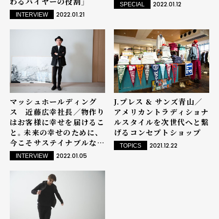
わるバイヤーの役割」
2022.01.12
SPECIAL
2022.01.21
INTERVIEW
マッシュホールディング
J.プレス & サンズ青山／
ス 近藤広幸社長／物作り
アメリカントラディショナ
はお客様に幸せを届けるこ
ルスタイルを次世代へと繋
と。未来の幸せのために、
げるコンセプトショップ
今こそサステイナブルな仕
2021.12.22
TOPICS
組み作りを
2022.01.05
INTERVIEW