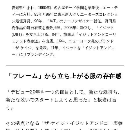
愛知県生まれ。1990年に名古屋モード学園を卒業後、エー・テ
ィーに入社。93年と96年に東京新人クリエーターズコレクショ
ン最優秀賞。96年、「A/T」のチーフデザイナー就任。野田秀
樹作品の舞台衣装を複数担当。2003年に独立し、「イジット
(IJIIT)」を立ち上げる。04年、旗艦店「イジットアンドコーリ
ミテッド表参道」を出店。16年、ニューヨーク発のブランド
「ザ ケイジ」を発表。21年、イジットを「イジットアンドコ
ー」にリブランディング。
「フレーム」から立ち上がる服の存在感
「デビュー20年を一つの節目として、新たな気持ち、
新たな装いでスタートしようと思った」と板倉は言
う。
その拠点となる「ザ ケイジ・イジットアンドコー表参