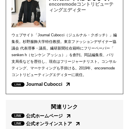
encoremodeコントリビューテ
ィングエディター
ウェブサイト「Journal Cubocci（ジュルナル・クボッチ）」編
集長。
杉野服飾大学特任教授。東京ファッションデザイナー協
議会 代表理事・議長。繊研新聞社在籍時にフリーペーパー「
senken h（センケン アッシュ）」を創刊。同誌編集長、パリ
支局長などを歴任し、
現在はフリージャーナリスト。コンサル
ティング、
マーケティングも手掛ける。2019年、
encoremode
コントリビューティングエディターに就任。
Journal Cubocci
関連リンク
公式ホームページ
公式オンラインストア