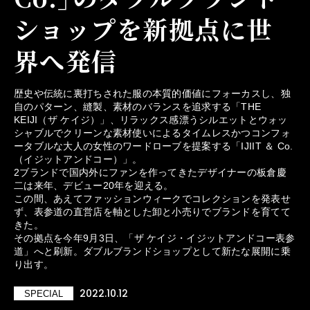
ショップを新拠点に世
界へ発信
歴史や伝統に裏打ちされた服の本質的価値にフォーカスし、独
自のパターン、縫製、素材のバランスを追求する「THE
KEIJI（ザ ケイジ）」、リラックス感漂うシルエットとウォッ
シャブルでクリーンな素材使いによるタイムレスかつコンフォ
ータブルな大人の女性のワードローブを提案する「IJIIT ＆ Co.
（イジットアンドコー）」。
2ブランドで国内外にファンを作ってきたデザイナーの板倉慶
二は来年、デビュー20年を迎える。
この間、あえてファッションウィークでコレクションを発表せ
ず、表参道の直営店を軸とした卸と小売りでブランドを育てて
きた。
その拠点を今年9月3日、「ザ ケイジ・イジットアンドコー表参
道」へと刷新。ダブルブランドショップとして新たな展開に乗
り出す。
2022.10.12
SPECIAL