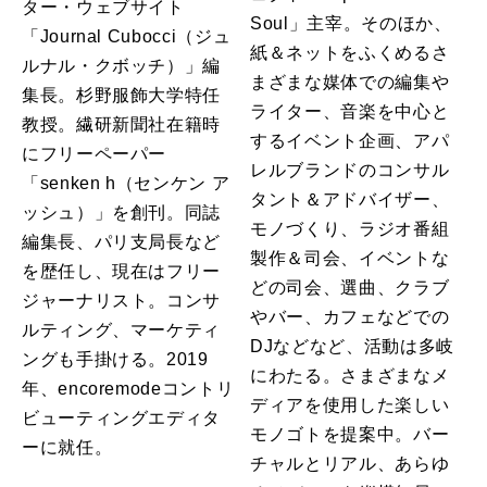
ター・ウェブサイト
Soul」主宰。そのほか、
「Journal Cubocci（ジュ
紙＆ネットをふくめるさ
ルナル・クボッチ）」編
まざまな媒体での編集や
集長。杉野服飾大学特任
ライター、音楽を中心と
教授。繊研新聞社在籍時
するイベント企画、アパ
にフリーペーパー
レルブランドのコンサル
「senken h（センケン ア
タント＆アドバイザー、
ッシュ）」を創刊。同誌
モノづくり、ラジオ番組
編集長、パリ支局長など
製作＆司会、イベントな
を歴任し、現在はフリー
どの司会、選曲、クラブ
ジャーナリスト。コンサ
やバー、カフェなどでの
ルティング、マーケティ
DJなどなど、活動は多岐
ングも手掛ける。2019
にわたる。さまざまなメ
年、encoremodeコントリ
ディアを使用した楽しい
ビューティングエディタ
モノゴトを提案中。バー
ーに就任。
チャルとリアル、あらゆ