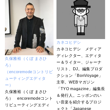
カネコヒデシ
カネコヒデシ メディア
ディレクター、エディタ
久保雅裕（くぼ まさひ
ー＆ライター、ジャーナ
ろ）
リスト、DJ。編集プロダ
（encoremodeコントリビ
クション「BonVoyage」
ューティングエディタ
主宰。WEBマガジン
ー）
「TYO magazine」編集長
久保雅裕（くぼ まさひ
＆発行人。ニッポンのい
ろ） encoremodeコント
い音楽を紹介するプロジ
リビューティングエディ
ェクト「Japanese