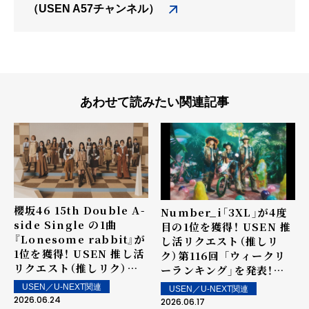
（USEN A57チャンネル）
あわせて読みたい関連記事
櫻坂46 15th Double A-
Number_i「3XL」が4度
side Single の1曲
目の1位を獲得！ USEN 推
『Lonesome rabbit』が
し活リクエスト（推しリ
1位を獲得！ USEN 推し活
ク）第116回 「ウィークリ
リクエスト（推しリク）第
ーランキング」を発表！～
117回 「ウィークリーラン
上位ランクイン楽曲は6月
USEN／U-NEXT関連
USEN／U-NEXT関連
キング」を発表！～ 上位ラ
20日（土）より街中・店内で
2026.06.24
2026.06.17