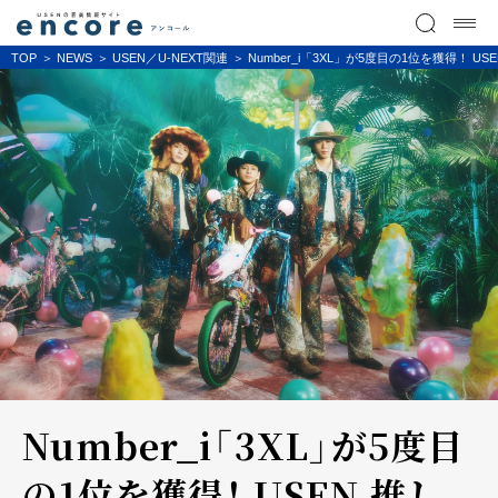
TOP
NEWS
USEN／U-NEXT関連
Number_i「3XL」が5度目の1位を獲得
Number_i「3XL」が5度目
の1位を獲得！ USEN 推し