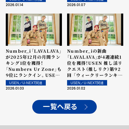
位ランクイン楽曲は1月17
発表！～ 上位ランクイン楽
2026.01.14
2026.01.07
日（土）より街中・店内で配
曲は1月10日（土）より街
信
中・店内で配信
Number_i「LAVALAVA」
Number_iの新曲
が2025年12月の月間ラン
「LAVALAVA」が4週連続1
キング1位を獲得！
位を獲得！USEN 推し活リ
「Numbers Ur Zone」も
クエスト（推しリク）第92
9位にランクイン。USEN
回 「ウィークリーランキン
推し活リクエスト（推しリ
グ」を発表！～ 上位ランク
USEN／U-NEXT関連
USEN／U-NEXT関連
ク） 「12月マンスリーラン
イン楽曲は明日1月3日
2026.01.03
2026.01.02
キング」を発表！
（土）より街中・店内で配信
一覧へ戻る