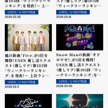
第104回 「ウィークリーラ
スト（推しリク）第103回
ンキング」を発表！～ 上位
「ウィークリーランキン
ランクイン楽曲は3月28日
グ」を発表！～ 上位ランク
USEN／U-NEXT関連
USEN／U-NEXT関連
（土）より街中・店内で配信
イン楽曲は3月21日（土）よ
2026.03.25
2026.03.18
り街中・店内で配信
Snow Manの新曲「オド
嵐の新曲「Five」が1位を
ロウゼ！」が1位を獲得！
獲得！USEN 推し活リクエ
USEN 推し活リクエスト
スト（推しリク）第102回
（推しリク）第101回 「ウィ
「ウィークリーランキン
ークリーランキング」を発
グ」を発表！～ 上位ランク
表！～ 上位ランクイン楽曲
イン楽曲は3月14日（土）よ
USEN／U-NEXT関連
USEN／U-NEXT関連
は3月7日（土）より街中・店
り街中・店内で配信
2026.03.05
2026.03.11
内で配信