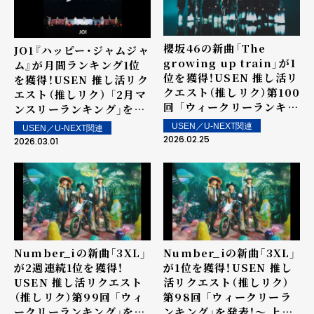
櫻坂46の新曲「The
JO1『ハッピー・ジャムジャ
growing up train」が1
ム』が月間ランキング1位
位を獲得！USEN 推し活リ
を獲得！USEN 推し活リク
クエスト（推しリク）第100
エスト（推しリク） 「2月マ
回 「ウィークリーランキン
ンスリーランキング」を発
グ」を発表！～ 上位ランク
表！
USEN／U-NEXT関連
USEN／U-NEXT関連
イン楽曲は2月28日（土）
2026.02.25
2026.03.01
より街中・店内で配信
Number_iの新曲「3XL」
Number_iの新曲「3XL」
が2週連続1位を獲得！
が1位を獲得！USEN 推し
USEN 推し活リクエスト
活リクエスト（推しリク）
（推しリク）第99回 「ウィ
第98回 「ウィークリーラ
ークリーランキング」を発
ンキング」を発表！～ 上位