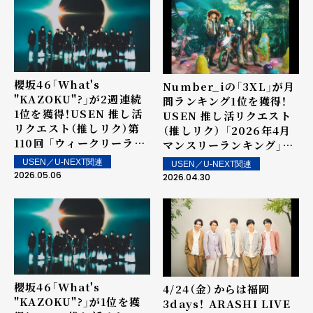
グ」を発表！～ 上位ランク
イン楽曲は5月16日（土）よ
り街中・店内で配信
櫻坂46「What's
Number_iの「3XL」が月
"KAZOKU"?」が2週連続
間ランキング1位を獲得！
1位を獲得！USEN 推し活
USEN 推し活リクエスト
リクエスト（推しリク）第
（推しリク） 「2026年4月
110回 「ウィークリーラン
マンスリーランキング」を
キング」を発表！～ 上位ラ
発表！
USEN／U-NEXT関連
USEN／U-NEXT関連
ンクイン楽曲は5月9日
2026.05.06
2026.04.30
（土）より街中・店内で配信
櫻坂46「What's
4/24（金）からは福岡
"KAZOKU"?」が1位を獲
3days！ ARASHI LIVE