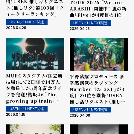
得！USEN 推し活リクエス
TOUR 2026 「We are
ト（推しリク）第109回 「ウ
ARASHI」開催中！ 嵐の新
ィークリーランキング」を
曲「Five」が4度目の1位を
発表！～ 上位ランクイン楽
獲得！USEN 推し活リクエ
USEN／U-NEXT関連
USEN／U-NEXT関連
曲は5月2日（土）より街中・
スト（推しリク）第108回
2026.04.29
2026.04.23
店内で配信
「ウィークリーランキン
グ」を発表！～ 上位ランク
イン楽曲は4月25日（土）よ
り街中・店内で配信
MUFGスタジアム(国立競
平野紫耀プロデュース 多
技場)にて2日間で14万人
幸感満載のラブソング
を動員した5周年記念ライ
Number_iの「3XL」が3
ブを完遂！櫻坂46「The
度目の1位を獲得！USEN
growing up train」が2
推し活リクエスト（推しリ
度目の1位を獲得！USEN
ク）第106回 「ウィークリ
USEN／U-NEXT関連
USEN／U-NEXT関連
推し活リクエスト（推しリ
ーランキング」を発表！～
2026.04.15
2026.04.08
ク）第107回 「ウィークリ
上位ランクイン楽曲は4月
ーランキング」を発表！～
11日（土）より街中・店内で
上位ランクイン楽曲は4月
配信