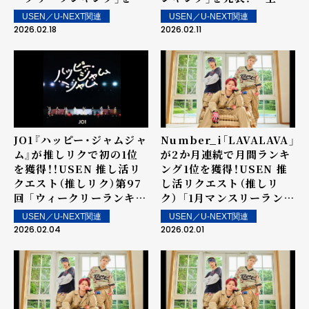
表！～ 上位ランクイン楽曲
ランクイン楽曲は2月14日
USEN／U-NEXT関連
USEN／U-NEXT関連
は2月21日（土）より街中・
（土）より街中・店内で配信
2026.02.18
2026.02.11
店内で配信
JO1『ハッピー・ジャムジャ
Number_i「LAVALAVA」
ム』が推しリクで初の1位
が2か月連続で月間ランキ
を獲得！！USEN 推し活リ
ング1位を獲得！USEN 推
クエスト（推しリク）第97
し活リクエスト（推しリ
回 「ウィークリーランキン
ク） 「1月マンスリーランキ
グ」を発表！～ 上位ランク
ング」を発表！
USEN／U-NEXT関連
USEN／U-NEXT関連
イン楽曲は2月7日（土）よ
2026.02.04
2026.02.01
り街中・店内で配信