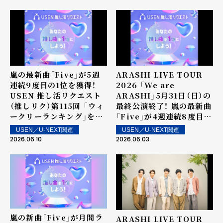
ンクイン楽曲は6月27日
配信
（土）より街中・店内で配信
嵐の最新曲「Five」が5週
ARASHI LIVE TOUR
連続9度目の1位を獲得！
2026 「We are
USEN 推し活リクエスト
ARASHI」5月31日（日）の
（推しリク）第115回 「ウィ
最終公演終了！ 嵐の最新曲
ークリーランキング」を発
「Five」が4週連続8度目の
表！～ 上位ランクイン楽曲
1位を獲得！USEN 推し活
USEN／U-NEXT関連
USEN／U-NEXT関連
は6月13日（土）より街中・
リクエスト（推しリク）第
2026.06.10
2026.06.03
店内で配信
114回 「ウィークリーラン
キング」を発表！～ 上位ラ
ンクイン楽曲は6月6日
（土）より街中・店内で配信
嵐の新曲「Five」が月間ラ
ARASHI LIVE TOUR