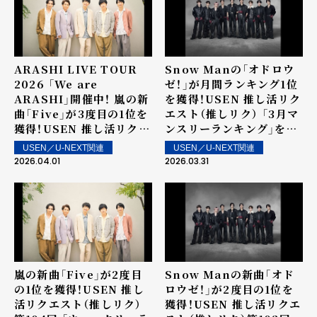
18日（土）より街中・店内で
配信
ARASHI LIVE TOUR
Snow Manの「オドロウ
2026 「We are
ゼ！」が月間ランキング1位
ARASHI」開催中！ 嵐の新
を獲得！USEN 推し活リク
曲「Five」が3度目の1位を
エスト（推しリク） 「3月マ
獲得！USEN 推し活リクエ
ンスリーランキング」を発
スト（推しリク）第105回
表！
USEN／U-NEXT関連
USEN／U-NEXT関連
「ウィークリーランキン
2026.04.01
2026.03.31
グ」を発表！～ 上位ランク
イン楽曲は4月4日（土）よ
り街中・店内で配信
嵐の新曲「Five」が2度目
Snow Manの新曲「オド
の1位を獲得！USEN 推し
ロウゼ！」が2度目の1位を
活リクエスト（推しリク）
獲得！USEN 推し活リクエ