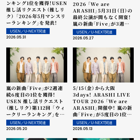
ンキング1位を獲得！USEN
2026 「We are
推し活リクエスト（推しリ
ARASHI」5月31日（日）の
ク） 「2026年5月マンスリ
最終公演が間もなく開宴！
ーランキング」を発表！
嵐の新曲「Five」が3週連
続7度目の1位を獲得！
USEN／U-NEXT関連
USEN／U-NEXT関連
USEN 推し活リクエスト
2026.05.31
2026.05.27
（推しリク）第113回 「ウィ
ークリーランキング」を発
表！～ 上位ランクイン楽曲
は5月30日（土）より街中・
店内で配信
嵐の新曲「Five」が2週連
5/15（金）から大阪
続6度目の1位を獲得！
3days！ ARASHI LIVE
USEN 推し活リクエスト
TOUR 2026 「We are
（推しリク）第112回 「ウィ
ARASHI」開催中！ 嵐の新
ークリーランキング」を発
曲「Five」が5度目の1位を
表！～ 上位ランクイン楽曲
獲得！USEN 推し活リクエ
USEN／U-NEXT関連
USEN／U-NEXT関連
は5月23日（土）より街中・
スト（推しリク）第111回
2026.05.20
2026.05.13
店内で配信
「ウィークリーランキン