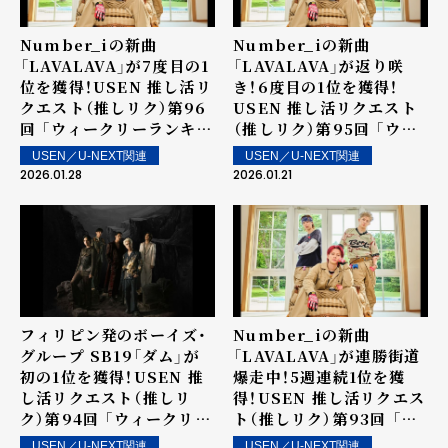
Number_iの新曲
Number_iの新曲
「LAVALAVA」が7度目の1
「LAVALAVA」が返り咲
位を獲得！USEN 推し活リ
き！6度目の1位を獲得！
クエスト（推しリク）第96
USEN 推し活リクエスト
回 「ウィークリーランキン
（推しリク）第95回 「ウィ
グ」を発表！～ 上位ランク
ークリーランキング」を発
USEN／U-NEXT関連
USEN／U-NEXT関連
イン楽曲は1月31日（土）よ
表！～ 上位ランクイン楽曲
2026.01.28
2026.01.21
り街中・店内で配信
は1月24日（土）より街中・
店内で配信
フィリピン発のボーイズ・
Number_iの新曲
グループ SB19「ダム」が
「LAVALAVA」が連勝街道
初の1位を獲得！USEN 推
爆走中！5週連続1位を獲
し活リクエスト（推しリ
得！USEN 推し活リクエス
ク）第94回 「ウィークリー
ト（推しリク）第93回 「ウ
ランキング」を発表！～ 上
ィークリーランキング」を
USEN／U-NEXT関連
USEN／U-NEXT関連