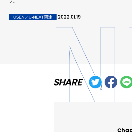
プ。
2022.01.19
USEN／U-NEXT関連
SHARE