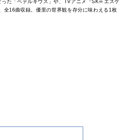
った「ベテルギウス」や、TVアニメ『SK∞ エスケ
、全16曲収録。優里の世界観を存分に味わえる1枚