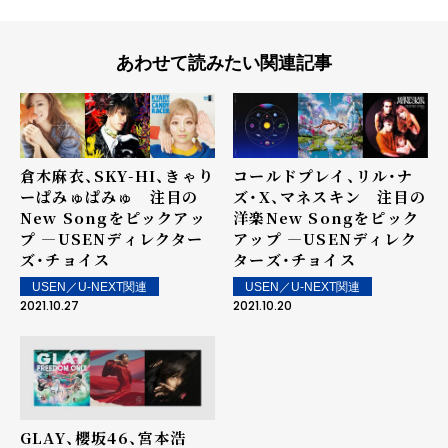
あわせて読みたい関連記事
倉木麻衣、SKY-HI、きゃり
コールドプレイ、リル・ナ
ーぱみゅぱみゅ 注目の
ズ・X、マネスキン 注目の
New Songをピックアッ
洋楽New Songをピック
プ ―USENディレクター
アップ ―USENディレク
ズ・チョイス
ターズ・チョイス
USEN／U-NEXT関連
USEN／U-NEXT関連
2021.10.27
2021.10.20
GLAY、櫻坂46、宮本浩