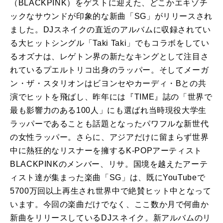
（BLACKPINK）をゲストに迎えた、どこかエキゾチ
ックなサウンドが印象的な新曲「SG」がリリースされ
ました。DJスネイクの直近のアルバムに収録されてい
る大ヒットシングル「Taki Taki」でもコラボをしてい
るオズナは、レゲトン界の新たなキングとして注目さ
れているプエルトリコ出身のラッパー。そしてメーガ
ン・ザ・スタリオンはビヨンセやカーディ・Bとの共
演でヒットを飛ばし、昨年には『TIME』誌の「世界で
最も影響力のある100人」にも選ばれ当時現役大学生
ラッパーであることも話題となったパワフルな新世代
の女性ラッパー。さらに、アジアだけに留まらず世界
中に熱狂的なリスナーを擁するK-POPアーティスト
BLACKPINKのメンバー、リサ。国境を越えたアーテ
ィスト達が集まった楽曲「SG」は、既にYouTubeで
5700万回以上再生され世界中で絶賛ヒット中となって
います。今回の楽曲だけでなく、ここ数か月で何曲か
新曲をリリースしているDJスネイク。新アルバムのリ