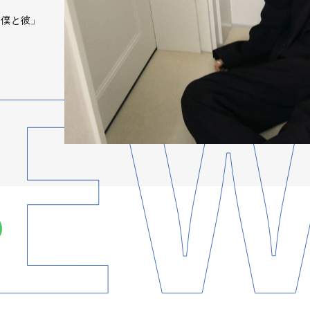
る僕と彼」