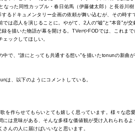
題となった同性カップル・春日佑馬（伊藤健太郎）と長谷川樹
撮影するドキュメンタリー企画の依頼が舞い込むが、その時す
では恋人を演じることに。やがて、2人の“嘘”と“本音”が
記録を描いた物語が幕を開ける。TVerやFODでは、これま
チェックしてほしい。
中で、“誰にとっても共通する想い”を描いたtonunの新曲
nunは、以下のようにコメントしている。
題歌を作らせてもらいとても嬉しく思っています。様々な恋
間には意味がある、そんな多様な価値観が受け入れられるよ
くさんの人に届けばいいなと思います。