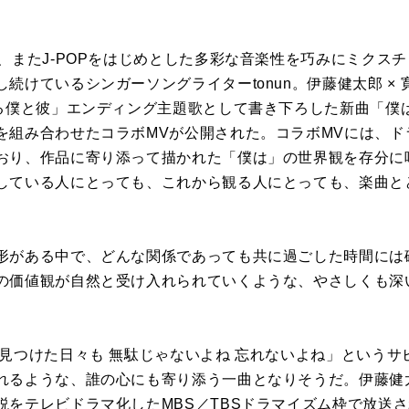
、またJ-POPをはじめとした多彩な音楽性を巧みにミクス
続けているシンガーソングライターtonun。伊藤健太郎 ×
れる僕と彼」エンディング主題歌として書き下ろした新曲「僕
を組み合わせたコラボMVが公開された。コラボMVには、ド
おり、作品に寄り添って描かれた「僕は」の世界観を存分に
している人にとっても、これから観る人にとっても、楽曲と
形がある中で、どんな関係であっても共に過ごした時間には
の価値観が自然と受け入れられていくような、やさしくも深
と見つけた日々も 無駄じゃないよね 忘れないよね」という
れるような、誰の心にも寄り添う一曲となりそうだ。伊藤健
をテレビドラマ化したMBS／TBSドラマイズム枠で放送さ