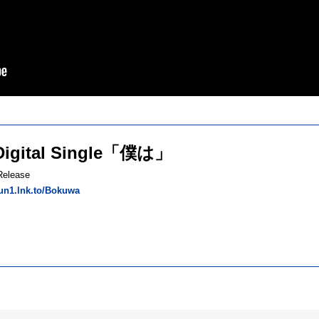
Digital Single「僕は」
Release
nun1.lnk.to/Bokuwa