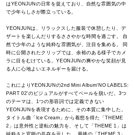
はYEONJUNの日常を捉えており、自然な雰囲気の中
で少年らしさが際立っている。
YEONJUNは、リラックスした服装で休憩したり、デ
ザートを楽しんだりするささやかな時間を過ごす。 自
然で少年のような純粋な雰囲気が、注目を集める。 同
時に公開されたクリップでは、余裕のある様子でカメ
ラに目をむけている。YEONJUNの爽やかな笑顔が見
る人に心地よいエネルギーを届ける。
これによりYEONJUNの2nd Mini Album‘NO LABELS:
PART 02’のビジュアルがすべてベールを脱いだ。3つ
のテーマは、1つの形容詞では定義できない
YEONJUNを表現するために、その本質に集中した。
タイトル曲「Ice Cream」から着想を得た「THEME
2」は意外性と逆転の魅力を、そして「THEME 1」は
純粋さと官能の共存を示した。 最後の「THEME 3」