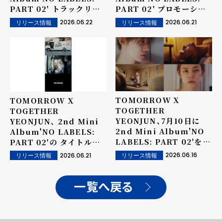
PART 02' トラックリス
PART 02' プロモーショ
トを公開！
ンスケジューラーを公開！
2026.06.22
2026.06.21
リリース情報
リリース情報
TOMORROW X
TOMORROW X
TOGETHER
TOGETHER
YEONJUN、7月10日に
YEONJUN、 2nd Mini
2nd Mini Album'NO
Album'NO LABELS:
LABELS: PART 02'をリ
PART 02'の タイトル曲
リース！
は「Ice Cream」··· 中毒
2026.06.16
2026.06.21
リリース情報
リリース情報
性の高いベースに注目！
一覧へ戻る