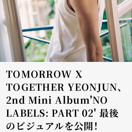
TOMORROW X
TOGETHER YEONJUN、
2nd Mini Album'NO
LABELS: PART 02' 最後
のビジュアルを公開！