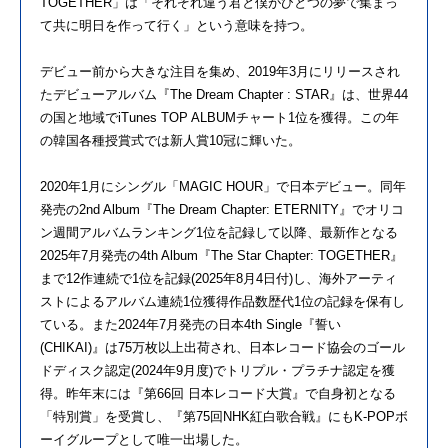
TOGETHER」は「それぞれ違う君と僕がひとつの夢で集まっ
て共に明日を作って行く」という意味を持つ。
デビュー前から大きな注目を集め、2019年3月にリリースされ
たデビューアルバム『The Dream Chapter : STAR』は、世界44
の国と地域でiTunes TOP ALBUMチャート1位を獲得。この年
の韓国各種授賞式では新人賞10冠に輝いた。
2020年1月にシングル「MAGIC HOUR」で日本デビュー。同年
発売の2nd Album『The Dream Chapter: ETERNITY』でオリコ
ン週間アルバムランキング1位を記録して以降、最新作となる
2025年7月発売の4th Album『The Star Chapter: TOGETHER』
まで12作連続で1位を記録(2025年8月4日付)し、海外アーティ
ストによるアルバム連続1位獲得作品数歴代1位の記録を保有し
ている。また2024年7月発売の日本4th Single『誓い
(CHIKAI)』は75万枚以上出荷され、日本レコード協会のゴール
ドディスク認定(2024年9月度)でトリプル・プラチナ認定を獲
得。昨年末には『第66回 日本レコード大賞』で自身初となる
「特別賞」を受賞し、『第75回NHK紅白歌合戦』にもK-POPボ
ーイグループとして唯一出場した。