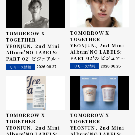
TOMORROW X
TOMORROW X
TOGETHER
TOGETHER
YEONJUN、 2nd Mini
YEONJUN、 2nd Mini
Album'NO LABELS:
Album'NO LABELS:
PART 02'の ビジュアル
PART 02' ビジュアルを
を公開！
追加公開！
2026.06.25
リリース情報
2026.06.27
リリース情報
TOMORROW X
TOMORROW X
TOGETHER
TOGETHER
YEONJUN、 2nd Mini
YEONJUN、 2nd Mini
Album'NO LABELS:
Album'NO LABELS: