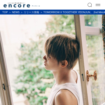
TOP
NEWS
リリース情報
TOMORROW X TOGETHER YEONJUN、 2nd Mini