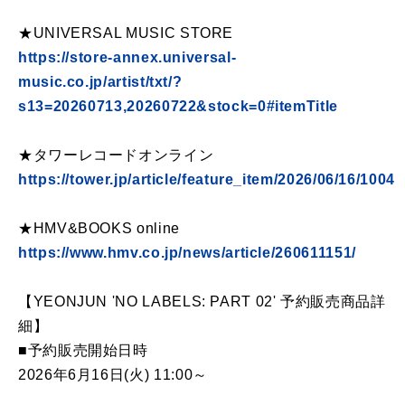
★UNIVERSAL MUSIC STORE
https://store-annex.universal-
music.co.jp/artist/txt/?
s13=20260713,20260722&stock=0#itemTitle
★タワーレコードオンライン
https://tower.jp/article/feature_item/2026/06/16/1004
★HMV&BOOKS online
https://www.hmv.co.jp/news/article/260611151/
【YEONJUN 'NO LABELS: PART 02' 予約販売商品詳
細】
■予約販売開始日時
2026年6月16日(火) 11:00～