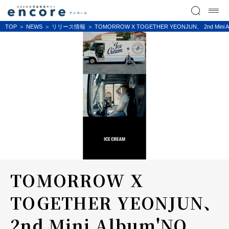
TOP
NEWS
リリース情報
TOMORROW X TOGETHER YEONJUN、 2nd Min
TOMORROW X
TOGETHER YEONJUN、
2nd Mini Album'NO