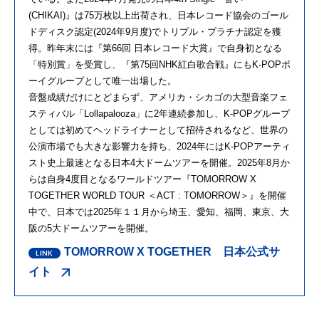
(CHIKAI)』は75万枚以上出荷され、日本レコード協会のゴール
ドディスク認定(2024年9月度)でトリプル・プラチナ認定を獲
得。昨年末には『第66回 日本レコード大賞』で自身初となる
「特別賞」を受賞し、『第75回NHK紅白歌合戦』にもK-POPボ
ーイグループとして唯一出場した。
音盤成績だけにとどまらず、アメリカ・シカゴの大型音楽フェ
スティバル「Lollapalooza」に2年連続参加し、K-POPグループ
としては初めてヘッドライナーとして招待されるなど、世界の
公演市場でも大きな影響力を持ち、2024年にはK-POPアーティ
スト史上最速となる日本4大ドームツアーを開催。2025年8月か
らは自身4度目となるワールドツアー『TOMORROW X
TOGETHER WORLD TOUR ＜ACT : TOMORROW＞』を開催
中で、日本では2025年１１月から埼玉、愛知、福岡、東京、大
阪の5大ドームツアーを開催。
TOMORROW X TOGETHER 日本公式サ
イト