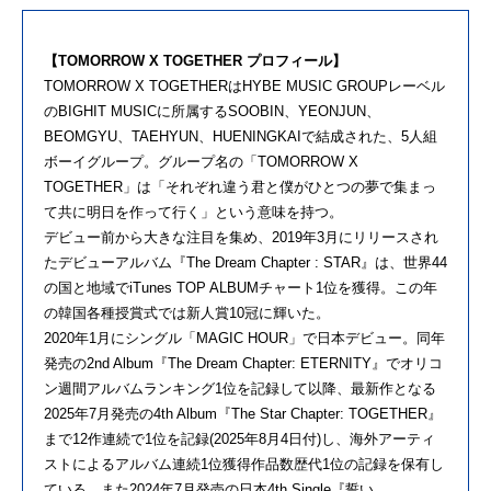
【TOMORROW X TOGETHER プロフィール】
TOMORROW X TOGETHERはHYBE MUSIC GROUPレーベル
のBIGHIT MUSICに所属するSOOBIN、YEONJUN、
BEOMGYU、TAEHYUN、HUENINGKAIで結成された、5人組
ボーイグループ。グループ名の「TOMORROW X
TOGETHER」は「それぞれ違う君と僕がひとつの夢で集まっ
て共に明日を作って行く」という意味を持つ。
デビュー前から大きな注目を集め、2019年3月にリリースされ
たデビューアルバム『The Dream Chapter : STAR』は、世界44
の国と地域でiTunes TOP ALBUMチャート1位を獲得。この年
の韓国各種授賞式では新人賞10冠に輝いた。
2020年1月にシングル「MAGIC HOUR」で日本デビュー。同年
発売の2nd Album『The Dream Chapter: ETERNITY』でオリコ
ン週間アルバムランキング1位を記録して以降、最新作となる
2025年7月発売の4th Album『The Star Chapter: TOGETHER』
まで12作連続で1位を記録(2025年8月4日付)し、海外アーティ
ストによるアルバム連続1位獲得作品数歴代1位の記録を保有し
ている。また2024年7月発売の日本4th Single『誓い