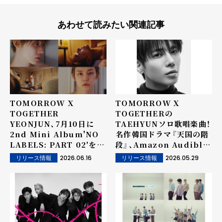
あわせて読みたい関連記事
TOMORROW X
TOMORROW X
TOGETHER
TOGETHERの
YEONJUN、7月10日に
TAEHYUNソロ歌唱楽曲！
2nd Mini Album'NO
名作韓国ドラマ『天国の階
LABELS: PART 02'をリ
段』、Amazon Audible
リース！
で日本語オーディオドラマ
2026.06.16
2026.05.29
リリース情報
リリース情報
リメイク！ 主題歌「逢いた
い (Japanese Ver.)」6月
4日（木）Amazon Music
から独占先行配信決定！