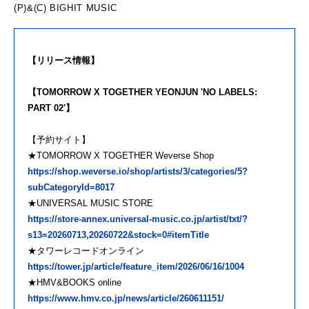
(P)&(C) BIGHIT MUSIC
【リリース情報】
【TOMORROW X TOGETHER YEONJUN 'NO LABELS:
PART 02'】
【予約サイト】
★TOMORROW X TOGETHER Weverse Shop
https://shop.weverse.io/shop/artists/3/categories/5?
subCategoryId=8017
★UNIVERSAL MUSIC STORE
https://store-annex.universal-music.co.jp/artist/txt/?
s13=20260713,20260722&stock=0#itemTitle
★タワーレコードオンライン
https://tower.jp/article/feature_item/2026/06/16/1004
★HMV&BOOKS online
https://www.hmv.co.jp/news/article/260611151/