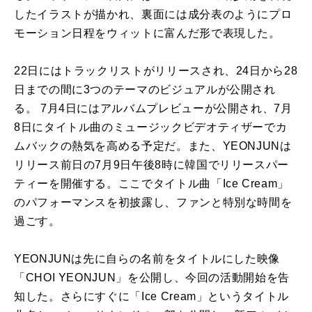
したイラスト
が描かれ、
裏面には成分表のようにプロ
モーション日程をウィットに富んだ形
で表現した。
22日にはトラックリストがリリースされ、
24日から28
日までの間に3つのテーマのビジュアルが公開され
る。 7月4日にはアルバムプレビューが公開され、
7月
8日にタイトル曲のミュージックビデオティザーでカ
ムバック
の熱気を高める予定だ。また、
YEONJUNは
リリース前日の7月9日午後8時に韓国でリリー
スパー
ティーを開催する。ここでタイトル曲「Ice Cream」
のパフォーマンスを初披露し、
ファンと特別な時間を
過ごす。
YEONJUNは先に自らの名前をタイトルにした映像
「CHOI YEONJUN」を公開し、今回の活動開始を告
知した。
さらにすぐに「Ice Cream」というタイトル