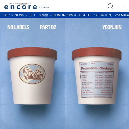
TOP
NEWS
リリース情報
TOMORROW X TOGETHER YEONJUN、 2nd Mi