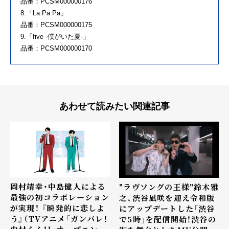
品番：PCSM000000176
8.「La Pa Pa」
品番：PCSM000000175
9.「five -僕がいた夏-」
品番：PCSM000000170
あわせて読みたい関連記事
岡村靖幸・中島健人による
"ラヴソングの王様"鈴木雅
最強の初コラボレーション
之、渋谷凪咲を迎え令和版
が実現！ 『瞬発的に恋しよ
にアップデートした「渋谷
う』（TVアニメ「ガンバレ！
で5時」を配信開始！渋谷の