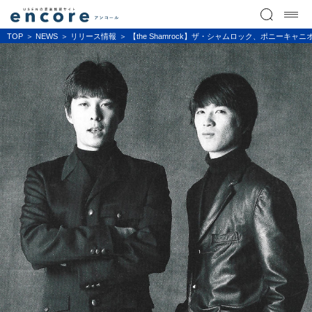
TOP
NEWS
リリース情報
【the Shamrock】ザ・シャムロック、ポニーキャ