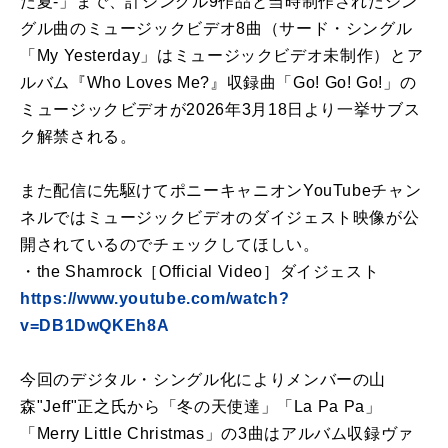
た夏-」まで、計シングル9作品と当時制作されたシン
グル曲のミュージックビデオ8曲（サード・シングル
「My Yesterday」はミュージックビデオ未制作）とア
ルバム『Who Loves Me?』収録曲「Go! Go! Go!」の
ミュージックビデオが2026年3月18日より一挙サブス
ク解禁される。
また配信に先駆けてポニーキャニオンYouTubeチャン
ネルではミュージックビデオのダイジェスト映像が公
開されているのでチェックしてほしい。
・the Shamrock［Official Video］ダイジェスト
https://www.youtube.com/watch?
v=DB1DwQKEh8A
今回のデジタル・シングル化によりメンバーの山
森"Jeff"正之氏から「冬の天使達」「La Pa Pa」
「Merry Little Christmas」の3曲はアルバム収録ヴァ