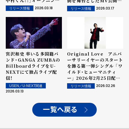
中村くん！！」オープニング
街を舞台としたMV公開！
テーマ） 4/2（木）AM0:00
新SNSアカウントも開
2026.03.18
2026.03.17
リリース情報
リリース情報
に音源・ミュージックビデ
設！！
オを同時配信開始！
宮沢和史 率いる多国籍バ
Original Love アニバ
ンド・GANGA ZUMBAの
ーサリーイヤーのスタート
BillboardライブをU-
を飾る第一弾シングル 「ワ
NEXTにて独占ライブ配
イルド・ヒューマニティ
信！
ー」 2026年2月25日配信
リリース！
2026.02.26
USEN／U-NEXT関連
リリース情報
2026.03.13
一覧へ戻る