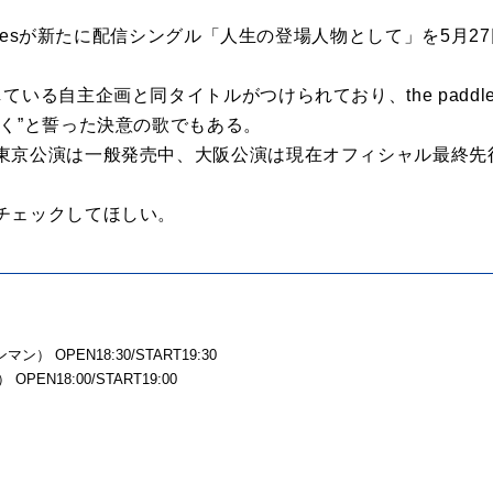
ddlesが新たに配信シングル「人生の登場人物として」を5月2
ている自主企画と同タイトルがつけられており、the padd
いく”と誓った決意の歌でもある。
東京公演は一般発売中、大阪公演は現在オフィシャル最終先
チェックしてほしい。
マン） OPEN18:30/START19:30
PEN18:00/START19:00