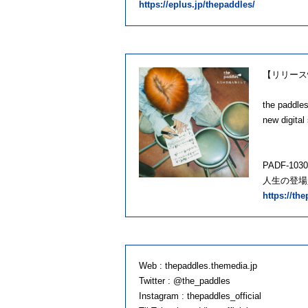
https://eplus.jp/thepaddles/
【リリース
the paddle
new dig
PADF-1
人生の登場
https://th
Web : thepaddles.themedia.jp
Twitter : @the_paddles
Instagram : thepaddles_official