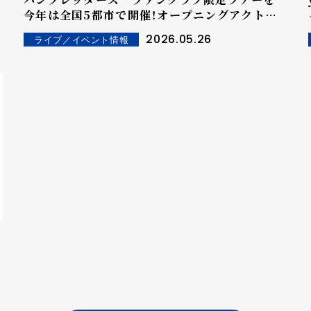
今年は全国5都市で開催！オープニングアクト出
演権を懸けたコピーバンドオーディション「出れ
2026.05.26
ライブ／イベント情報
ますか?!定演?!」も募集開始！