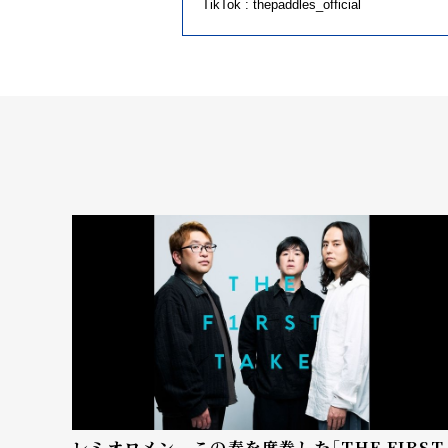
TikTok : thepaddles_official
レミオロメン この春を席巻した「THE FIRST