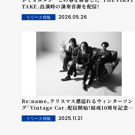
TAKE」出演時の演奏音源を配信！
2026.05.26
リリース情報
Re:name、クリスマス感溢れるウィンターソン
グ「Vintage Car」配信開始！結成10周年記念し
た東阪ツーマンツアーのゲストにthe
2025.11.21
リリース情報
paddles、w.o.d.が決定！