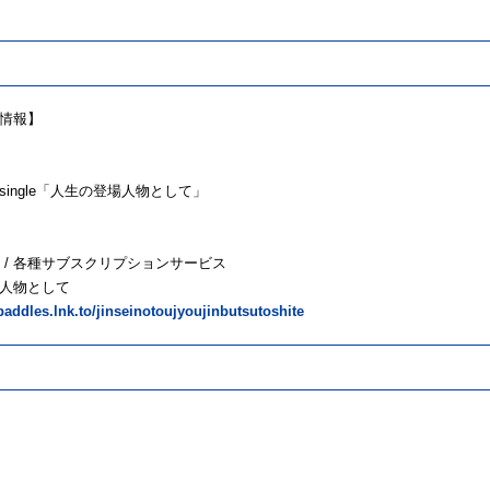
情報】
s
ital single「人生の登場人物として」
030 / 各種サブスクリプションサービス
人物として
epaddles.lnk.to/jinseinotoujyoujinbutsutoshite