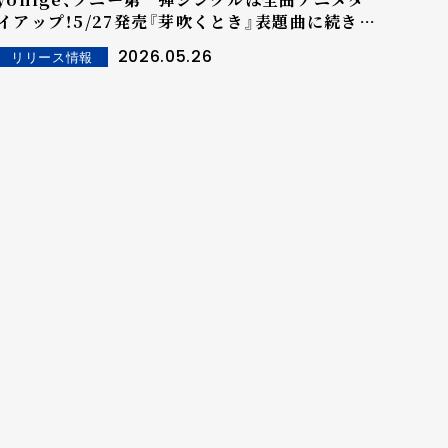
イアップ！5/27発売『芽吹くとき』表題曲に続き、
TVアニメ「上伊那ぼたん、酔へる姿は百合の花」
2026.05.26
リリース情報
挿入歌に起用！