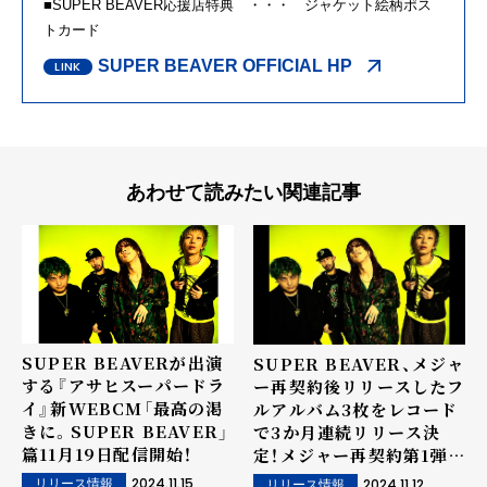
■SUPER BEAVER応援店特典 ・・・ ジャケット絵柄ポス
トカード
SUPER BEAVER OFFICIAL HP
あわせて読みたい関連記事
SUPER BEAVERが出演
SUPER BEAVER、メジャ
する『アサヒスーパードラ
ー再契約後リリースしたフ
イ』新WEBCM「最高の渇
ルアルバム3枚をレコード
きに。SUPER BEAVER」
で3か月連続リリース決
篇11月19日配信開始！
定！メジャー再契約第1弾フ
ルアルバム『アイラヴユ
2024.11.15
2024.11.12
リリース情報
リリース情報