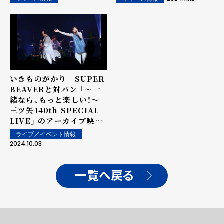
ー』アナログ盤は1月15日
にリリース決定！
いきものがかり SUPER
BEAVERと対バン 「〜一
緒なら、もっと楽しい！〜
三ツ矢140th SPECIAL
LIVE」 のアーカイブ映像
が期間限定で公開！
ライブ／イベント情報
2024.10.03
一覧へ戻る