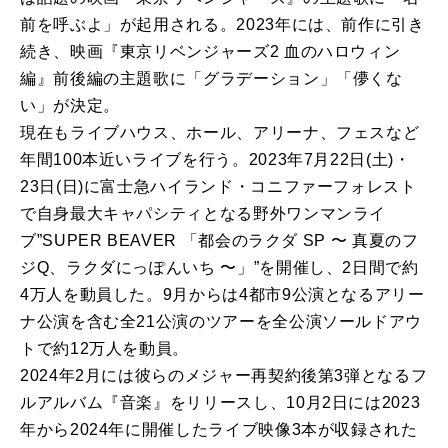
前を呼ぶよ」が起用される。2023年には、前作に引き
続き、映画『東京リベンジャーズ2 血のハロウィン
編』前後編の主題歌に「グラデーション」「儚くな
い」が決定。
現在もライブハウス、ホール、アリーナ、フェスなど
年間100本近いライブを行う。2023年7月22日(土)・
23日(日)に富士急ハイランド・コニファーフォレスト
で自身最大キャパシティとなる野外ワンマンライ
ブ”SUPER BEAVER 「都会のラクダ SP 〜 真夏のフ
ジQ、ラクダにっぽんいち 〜」”を開催し、2日間で約
4万人を動員した。9月からは4都市9公演となるアリー
ナ公演を含む全21公演のツアーを全公演ソールドアウ
トで約12万人を動員。
2024年2月には彼らのメジャー再契約後第3弾となるフ
ルアルバム『音楽』をリリースし、10月2日には2023
年から2024年に開催したライブ映像3本が収録された