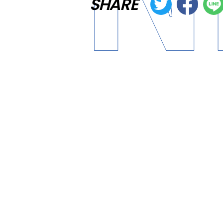
SHARE
FUNK、SOUL、ROCK、PO
ライブパフォーマンスが
話
ON』
を
6
月
17
日
（
水
）
に
リ
2025年3
月
に
リリース
され
ルバム
としては2021年
に
リ
ニュー
アルバム
『I MUS
きな
話題
となった「それじ