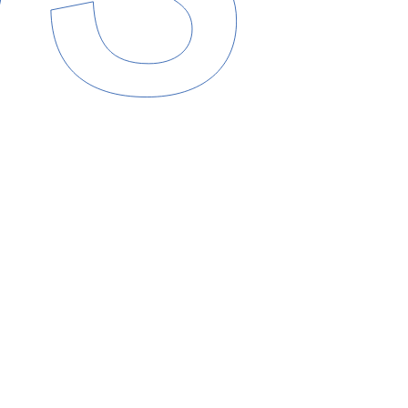
レスなサウンドと圧倒的な
ー
アルバム
『I MUST GO
で
あるため、オリジナル
ア
ース
となる。
万回以
上再生され、
SNS
で
大