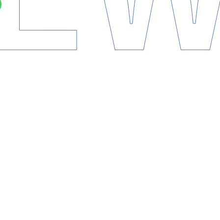
PS、JAZZ、CITY POP
を
クロスオーバーさせたジャンル
題
の
ダンス
ポップ
バンド
GET
BILL
MONKEYS
が待望
の
ニュ
リース
することが発表された。
た『
Monkeys
Collection』
は作品集的な立ち位置
の
アルバム
リース
した『
Wonderful LAND』以来、約5年半ぶり
の
リリ
T GO ON』
に
は、
ライブ動画がInstagramやTikTok
で
計600
ゃあね。」他、
全9
曲
を
収録
。