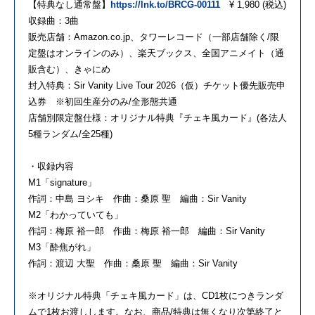
【特典なし通常盤】
https://lnk.to/BRCG-00111
¥ 1,980 (税込)
収録曲：3曲
販売店舗：Amazon.co.jp、タワーレコード（一部店舗除く/限
定盤はオンラインのみ）、楽天ブックス、全国アニメイト（通
販含む）、きゃにめ
封入特典：Sir Vanity Live Tour 2026（仮）チケット優先販売申
込券 ※初回生産分のみ/全形態共通
店舗別限定盤仕様：オリジナル特典『チェキ風カード』(各法人
5種ランダム/全25種)
・収録内容
M1「signature」
作詞：中島 ヨシキ 作曲：桑原 聖 編曲：Sir Vanity
M2「わかっていても」
作詞：梅原 裕一郎 作曲：梅原 裕一郎 編曲：Sir Vanity
M3「酔焦がれ」
作詞：渡辺 大聖 作曲：桑原 聖 編曲：Sir Vanity
※オリジナル特典「チェキ風カード」は、CD1枚につきランダ
ムで1枚お渡しします。なお、商品/特典は無くなり次第終了と