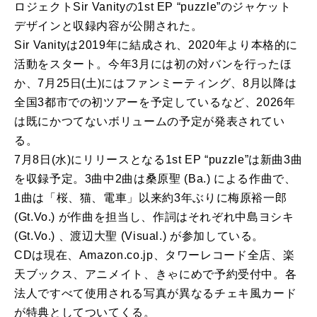
ロジェクトSir Vanityの1st EP “puzzle”のジャケット
デザインと収録内容が公開された。
Sir Vanityは2019年に結成され、2020年より本格的に
活動をスタート。今年3月には初の対バンを行ったほ
か、7月25日(土)にはファンミーティング、8月以降は
全国3都市での初ツアーを予定しているなど、2026年
は既にかつてないボリュームの予定が発表されてい
る。
7月8日(水)にリリースとなる1st EP “puzzle”は新曲3曲
を収録予定。3曲中2曲は桑原聖 (Ba.) による作曲で、
1曲は「桜、猫、電車」以来約3年ぶりに梅原裕一郎
(Gt.Vo.) が作曲を担当し、作詞はそれぞれ中島ヨシキ
(Gt.Vo.) 、渡辺大聖 (Visual.) が参加している。
CDは現在、Amazon.co.jp、タワーレコード全店、楽
天ブックス、アニメイト、きゃにめで予約受付中。各
法人ですべて使用される写真が異なるチェキ風カード
が特典としてついてくる。