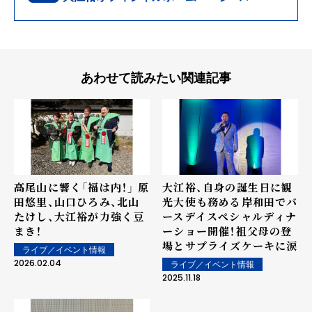
あわせて読みたい関連記事
高尾山に響く「福は内！」 原
大江裕、自身の誕生日に観
田悠里、山口ひろみ、北山
光大使も務める岸和田でバ
たけし、大江裕が力強く豆
ースデイスペシャルディナ
まき！
ーショー開催！祖父母の登
場とサプライズケーキに涙
ライブ／イベント情報
2026.02.04
ライブ／イベント情報
2025.11.18