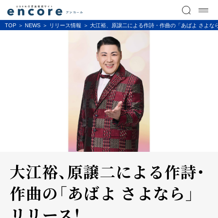
TOP
NEWS
リリース情報
大江裕、原譲二による作詩・作曲の「あばよ さよな
大江裕、原譲二による作詩・
作曲の「あばよ さよなら」
リリース！