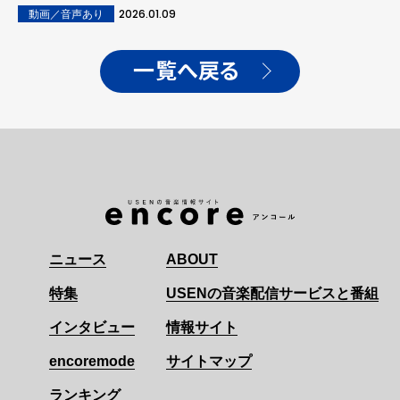
OSHIKIKEIGO、初ライ
2026.01.09
動画／音声あり
ブ・東京公演より「喩えて」
のライブ映像が公開！
一覧へ戻る
ニュース
ABOUT
特集
USENの音楽配信サービスと番組
インタビュー
情報サイト
encoremode
サイトマップ
ランキング