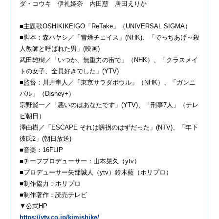
ダ・コウキ 伊礼姫奈 内田慈 唐田えりか
■主題歌OSHIKIKEIGO「ReTake」（UNIVERSAL SIGMA）
■脚本：森ハヤシ／「雪煙チェイス」(NHK)、「でっちあげ～殺
人教師と呼ばれた男」(映画)
武田雄樹／「いつか、無重力の宙で」（NHK）、「クラスメイ
トの女子、全員好きでした」(YTV)
■監督：川井隼人／「東京サラダボウル」（NHK）、「ガンニ
バル」（Disney+）
宗野賢一／「悪いのはあなたです」(YTV)、「刑事7人」（テレ
ビ朝日）
澤由樹／「ESCAPE それは誘拐のはずだった」(NTV)、「年下
彼氏2」(朝日放送)
■音楽：16FLIP
■チーフプロデューサー：山本晃久（ytv）
■プロデューサー矢部誠人（ytv）鈴木藍（ホリプロ）
■制作協力：ホリプロ
■制作著作：読売テレビ
▼公式HP
https://ytv.co.jp/kimishike/