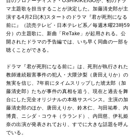
目のソロアーティスト・OSHIKIKEIGOが、初のドラ
マ主題歌を担当することが決定した。加藤清史郎が主
演する4月2日(木)スタートのドラマ『君が死刑になる
前に』（読売テレビ・日本テレビ系／毎週木曜23時59
分）の主題歌に、新曲「ReTake」が起用される。公
開されたドラマの予告編では、いち早く同曲の一部を
聴くことができる。
ドラマ『君が死刑になる前に』は、死刑が執行された
教師連続殺害事件の犯人・大隈汐梨（唐田えりか）の
無実を信じ、7年前にタイムスリップした琥太郎（加
藤清史郎）たちが事件の真相を追う、現在と過去を舞
台にした完全オリジナルの本格サスペンス。主演の加
藤清史郎のほか、唐田えりか、鈴木仁、与田祐希、内
博貴、ニシダ・コウキ（ラランド）、内田慈、伊礼姫
奈の出演が発表されており、すでに大きな話題を呼ん
でいる。