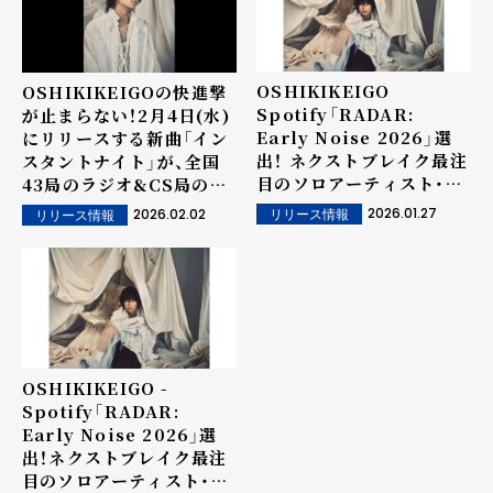
OSHIKIKEIGO
OSHIKIKEIGOの快進撃
Spotify「RADAR:
が止まらない！2月4日(水)
Early Noise 2026」選
にリリースする新曲「イン
出！ ネクストブレイク最注
スタントナイト」が、全国
目のソロアーティスト・
43局のラジオ&CS局のパ
OSHIKIKEIGO 2月4日
ワープレイに決定！
2026.01.27
2026.02.02
リリース情報
リリース情報
(水)に新曲「インスタント
ナイト」の配信リリースが
決定！ ジャケット写真も解
禁&各種サブスクでの配信
事前予約も開始！
OSHIKIKEIGO -
Spotify「RADAR:
Early Noise 2026」選
出！ネクストブレイク最注
目のソロアーティスト・