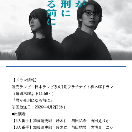
【ドラマ情報】
読売テレビ・日本テレビ系4月期プラチナイト枠木曜ドラマ
（毎週木曜よる11:59～）
『君が死刑になる前に』
初回放送日：2026年4月2日(木)
■出演者
【4人番手】加藤清史郎 鈴木仁 与田祐希 唐田えりか
【8人番手】加藤清史郎 鈴木仁 与田祐希 内博貴 ニシ