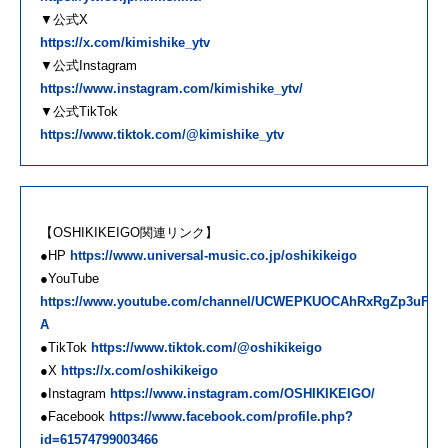
▼公式X
https://x.com/kimishike_ytv
▼公式Instagram
https://www.instagram.com/kimishike_ytv/
▼公式TikTok
https://www.tiktok.com/@kimishike_ytv
【OSHIKIKEIGO関連リンク】
●HP
https://www.universal-music.co.jp/oshikikeigo
●YouTube
https://www.youtube.com/channel/UCWEPKUOCAhRxRgZp3uFG_
A
●TikTok
https://www.tiktok.com/@oshikikeigo
●X
https://x.com/oshikikeigo
●Instagram
https://www.instagram.com/OSHIKIKEIGO/
●Facebook
https://www.facebook.com/profile.php?
id=61574799003466