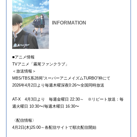
INFORMATION
■
アニメ
情報
TV
アニメ
「
霧
尾
ファン
クラブ
」
＜放送情報＞
MBS/TBS
系
28
局
“
スーパー
アニメ
イズム
TURBO”
枠
に
て
2026
年
4
月
2
日
より毎週木曜深夜
0:26
〜全国同時放送
AT-X
4
月
3
日
より 毎週金曜
日
22:30
～
※
リピート放送：毎
週火曜
日
10:30
〜
/
毎週木曜
日
16:30
〜
〈
配信
情報〉
4
月
2
日
(
木
)25:00
～各
配信
サイトで順次
配信
開始