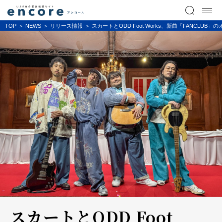
TOP
NEWS
リリース情報
スカートとODD Foot Works、新曲「FANCLU
スカートとODD Foot