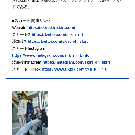
ドである。
■スカート 関連リンク
Website
https://skirtskirtskirt.com/
スカートX
https://twitter.com/s_k_i_r_t
澤部渡X
https://twitter.com/skirt_oh_skirt
スカートInstagram
https://www.instagram.com/s_k_i_r_t.info
澤部渡Instagram
https://instagram.com/skirt_oh_skirt
スカート TikTok
https://www.tiktok.com/@s_k_i_r_t