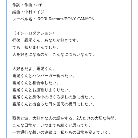
作詞・作曲：
a
子
編曲：中村エイジ
レーベル名：
IRORI Records/PONY CANYON
〈イントロダクション〉
拝啓
霧
尾
くん、あなた
が
好きです。
でも、知りませんでした。
人を好き
に
なる
の
が
、こんな
に
つらいなんて。
大好きだよ、
霧
尾
くん。
霧
尾
くん
と
ハンバーガー食べたい。
霧
尾
くん
と
相合傘したい。
霧
尾
くん
と
お皿割りまくりたい。
霧
尾
くん
と
身体中
の
ほくろ探し
の
旅
に
出たい。
霧
尾
くん
と
出会った
日
を国民
の
祝
日
に
したい。
藍美
と
波、大好きな人
の
話をする、
2
人だけ
の
大切な時間。
こんな
日
常
が
、いつまでも続く
と
思ってた。
一方通行な想い
の
連鎖は、私たち
の
日
常を変えていく。