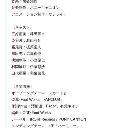
音楽：菊谷知樹
音楽制作：ポニーキャニオン
アニメ
ーション制作：サテライト
〈キャスト〉
三好藍美：稗田寧々
染谷波：若山詩音
霧
尾
賢：梶原岳人
満田充：広瀬裕也
桃瀬隼斗：小笠原仁
村岡皐
月
：伊藤彩沙
田代星羅：和泉風花
〈音楽情報〉
オープニング
テーマ
スカート
と
ODD
Foot
Works
「
FANCLUB
」
作詞
/
作曲：澤部渡、
Pecori
、有元キイチ
編曲：
ODD
Foot
Works
レーベル：
IRORI Records / PONY CANYON
エンディング
テーマ
a
子
「ハーモニー」