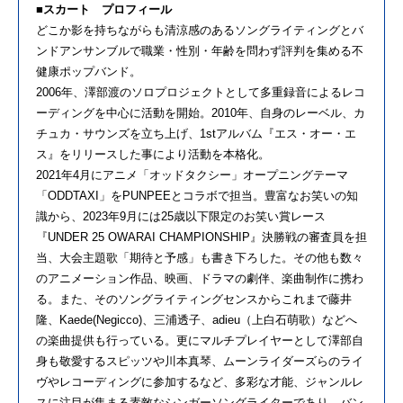
■スカート プロフィール
どこか影を持ちながらも清涼感のあるソングライティングとバ
ンドアンサンブルで職業・性別・年齢を問わず評判を集める不
健康ポップバンド。
2006年、澤部渡のソロプロジェクトとして多重録音によるレコ
ーディングを中心に活動を開始。2010年、自身のレーベル、カ
チュカ・サウンズを立ち上げ、1stアルバム『エス・オー・エ
ス』をリリースした事により活動を本格化。
2021年4月にアニメ「オッドタクシー」オープニングテーマ
「ODDTAXI」をPUNPEEとコラボで担当。豊富なお笑いの知
識から、2023年9月には25歳以下限定のお笑い賞レース
『UNDER 25 OWARAI CHAMPIONSHIP』決勝戦の審査員を担
当、大会主題歌「期待と予感」も書き下ろした。その他も数々
のアニメーション作品、映画、ドラマの劇伴、楽曲制作に携わ
る。また、そのソングライティングセンスからこれまで藤井
隆、Kaede(Negicco)、三浦透子、adieu（上白石萌歌）などへ
の楽曲提供も行っている。更にマルチプレイヤーとして澤部自
身も敬愛するスピッツや川本真琴、ムーンライダーズらのライ
ヴやレコーディングに参加するなど、多彩な才能、ジャンルレ
スに注目が集まる素敵なシンガーソングライターであり、バン