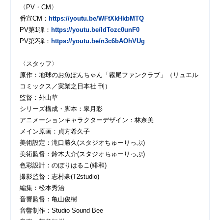
〈
PV
・
CM
〉
番宣
CM
：
https://youtu.be/
WFtXkHkbMTQ
PV
第
1
弾：
https://youtu.be/
IdTozc0unF0
PV
第
2
弾：
https://youtu.be/
n3c6bAOhVUg
〈スタッフ〉
原作：地球
の
お魚ぽんちゃん「
霧
尾
ファン
クラブ
」（
リュエル
コミックス／実業之
日
本社 刊）
監督：外山草
シリーズ構成・脚本：皐
月
彩
アニメ
ーションキャラクターデザイン：林奈美
メイン原画：貞方希久子
美術設定：滝口勝久
(
スタジオちゅーりっぷ
)
美術監督：鈴木大介
(
スタジオちゅーりっぷ
)
色彩設計：
の
ぼりはるこ
(
緋和
)
撮影監督：志村豪
(T2studio)
編集：松本秀治
音響監督：亀山俊樹
音響制作：
Studio Sound Bee