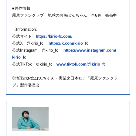
■原作情報
霧
尾
ファン
クラブ
地球
の
お魚ぽんちゃん 全
6
巻 発売中
〈
Information
〉
公式サイト
https://kirio-fc.com/
公式
X
@kirio_fc
https://x.com/kirio_fc
公式
Instagram
@kirio_fc
https://www.instagram.com/
kirio_fc
公式
TikTok
＠
kirio_fc
www.tiktok.com/@kirio_fc
©
地球
の
お魚ぽんちゃん・実業之
日
本社／「
霧
尾
ファン
クラ
ブ
」
製作委員会